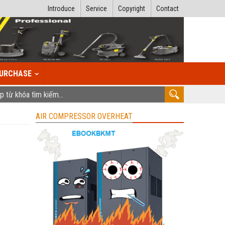
Introduce
Service
Copyright
Contact
URCHASE
AIR COMPRESSOR OVERHEAT