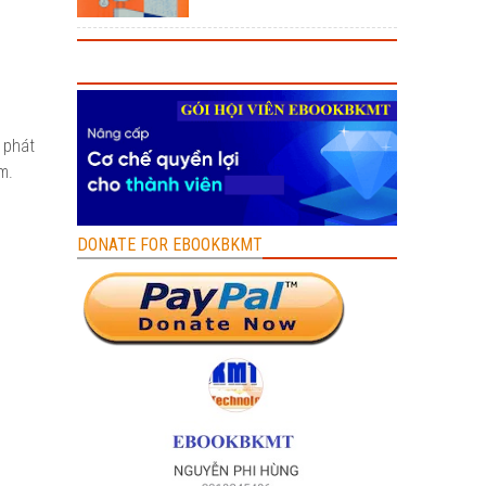
 phát
m.
DONATE FOR EBOOKBKMT