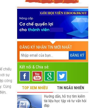
ĐĂNG KÝ NHẬN TIN MỚI NHẤT
Kết nối & Chia sẻ:
để chiếu
với sự
iệp công
ay. Cùng
TOP XEM NHIỀU
TIN NGẪU NHIÊN
điện,
Hướng dẫn, hỗ trợ tìm kiếm
tài liệu học tập và tư vấn hỏi
đáp