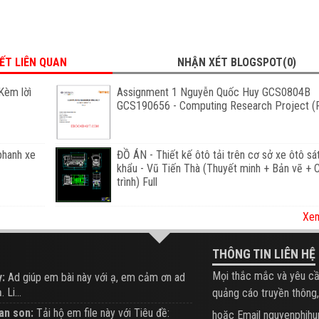
IẾT LIÊN QUAN
NHẬN XÉT BLOGSPOT(0)
Kèm lờì
Assignment 1 Nguyễn Quốc Huy GCS0804B
GCS190656 - Computing Research Project (F
phanh xe
ĐỒ ÁN - Thiết kế ôtô tải trên cơ sở xe ôtô sá
khẩu - Vũ Tiến Thà (Thuyết minh + Bản vẽ +
trình) Full
Xem
THÔNG TIN LIÊN HỆ
Mọi thắc mắc và yêu cầ
:
Ad giúp em bài này với ạ, em cảm ơn ad
 Li...
quảng cáo truyền thông,
an son:
Tải hộ em file này với Tiêu đề:
hoặc Email nguyenphi