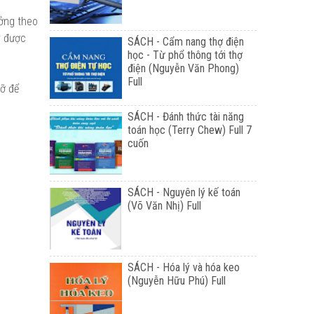
ưởng theo
y được
SÁCH - Cẩm nang thợ điện
học - Từ phổ thông tới thợ
điện (Nguyễn Văn Phong)
Full
đỡ để
SÁCH - Đánh thức tài năng
toán học (Terry Chew) Full 7
cuốn
SÁCH - Nguyên lý kế toán
(Võ Văn Nhị) Full
SÁCH - Hóa lý và hóa keo
(Nguyễn Hữu Phú) Full