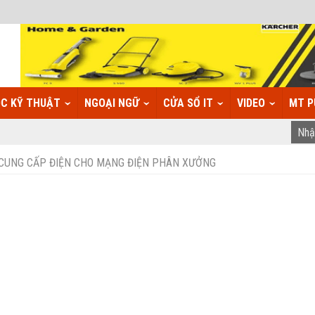
C KỸ THUẬT
NGOẠI NGỮ
CỬA SỔ IT
VIDEO
MT P
 CUNG CẤP ĐIỆN CHO MẠNG ĐIỆN PHÂN XƯỞNG