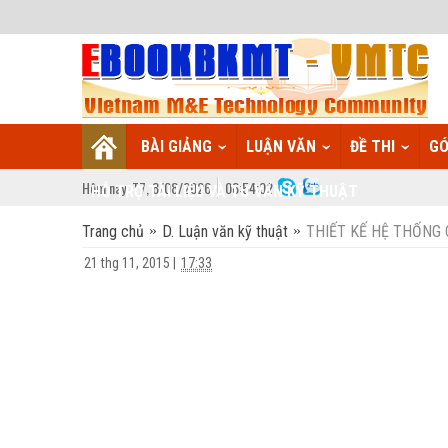
BÀI GIẢNG
LUẬN VĂN
ĐỀ THI
GÓ
Hôm nay:
T7,
8
/
08
/
2026
08
:
54:03
HỖ TRỢ TÀI LIỆU VÀ TƯ VẤN KỸ THUẬT
Trang chủ
D. Luận văn kỹ thuật
THIẾT KẾ HỆ THỐNG
21 thg 11, 2015
|
17:33