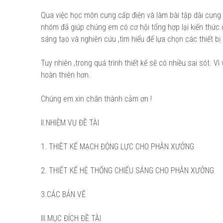
Qua việc học môn cung cấp điện và làm bài tập dài cung 
nhóm đã giúp chúng em có cơ hội tổng hợp lại kiến thức
sáng tạo và nghiên cứu ,tìm hiểu để lựa chọn các thiết bị
Tuy nhiên ,trong quá trình thiết kế sẽ có nhiều sai sót. 
hoàn thiên hơn.
Chúng em xin chân thành cảm ơn !
II.NHIỆM VỤ ĐỀ TÀI
1. THIÊT KẾ MẠCH ĐỘNG LỰC CHO PHÂN XƯỞNG
2. THIẾT KẾ HỆ THỐNG CHIẾU SÁNG CHO PHÂN XƯỞNG
3.CÁC BẢN VẼ
III.MỤC ĐÍCH ĐỀ TÀI