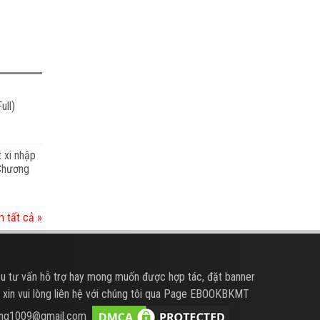
ull)
t xi nhập
 Chương
 tất cả »
u tư vấn hỗ trợ hay mong muốn được hợp tác, đặt banner
 xin vui lòng liên hệ với chúng tôi qua Page EBOOKBKMT
hung1009@gmail.com