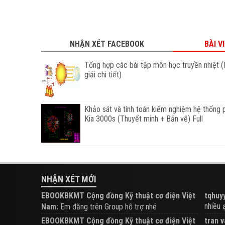
NHẬN XÉT FACEBOOK
BÀI V
Tổng hợp các bài tập môn học truyền nhiệt (
giải chi tiết)
Khảo sát và tính toán kiểm nghiệm hệ thống 
Kia 3000s (Thuyết minh + Bản vẽ) Full
NHẬN XÉT MỚI
EBOOKBKMT Cộng đồng Kỹ thuật cơ điện Việt
tqhuyy
nhiều ạ.
Nam:
Em đăng trên Group hỗ trợ nhé
EBOOKBKMT Cộng đồng Kỹ thuật cơ điện Việt
tran v