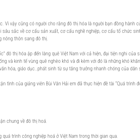
ớc. Vì vậy cũng có người cho rằng đô thị hóa là người bạn đồng hành 
đổi sâu sắc về cơ cấu sản xuất, cơ cấu nghề nghiệp, cơ cấu tổ chức sin
g nông thôn sang đô thị.
c” đô thị hóa ập đến làng quê Việt Nam với cả hiện, đại tiện nghi của s
ống và kinh tế vùng quê nghèo khó và đi kèm với đó là những khó khăn
, văn hóa, giáo dục…phát sinh từ sự tăng trưởng nhanh chóng của dân 
ận tình của giảng viên Bùi Văn Hải em đã thực hiện đề tài “Quá trình đ
uận chung về đô thị hoá.
g quá trình công nghiệp hoá ở Việt Nam trong thời gian qua.