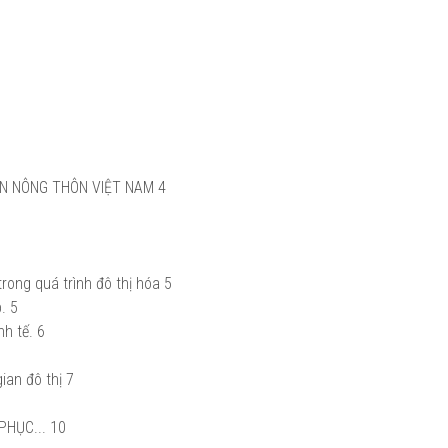
ỂN NÔNG THÔN VIỆT NAM 4
rong quá trình đô thị hóa 5
. 5
nh tế. 6
ian đô thị 7
PHỤC... 10