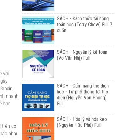
SÁCH - Đánh thức tài năng
toán học (Terry Chew) Full 7
cuốn
SÁCH - Nguyên lý kế toán
(Võ Văn Nhị) Full
ệ với
ngày
SÁCH - Cẩm nang thợ điện
Braxin,
học - Từ phổ thông tới thợ
ành nhanh
điện (Nguyễn Văn Phong)
Full
ẽ hơn
SÁCH - Hóa lý và hóa keo
(Nguyễn Hữu Phú) Full
ị trên cơ
 khác nhau