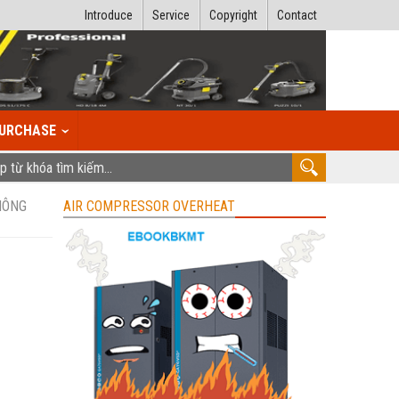
Introduce
Service
Copyright
Contact
URCHASE
NÔNG
AIR COMPRESSOR OVERHEAT