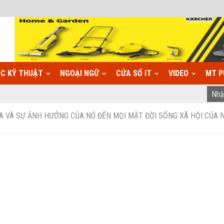
C KỸ THUẬT
NGOẠI NGỮ
CỬA SỔ IT
VIDEO
MT P
ÓA VÀ SỰ ẢNH HƯỞNG CỦA NÓ ĐẾN MỌI MẶT ĐỜI SỐNG XÃ HỘI CỦA 