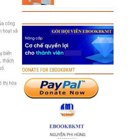
của công
h hoạt xã
ự biến
, thách
số.
DONATE FOR EBOOKBKMT
ô thị hóa