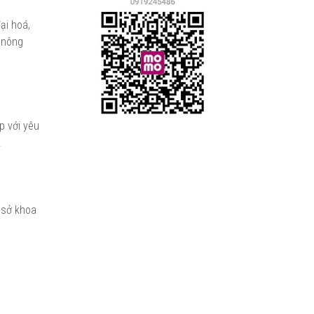
ại hoá,
ế nông
p với yêu
.
ơ sở khoa