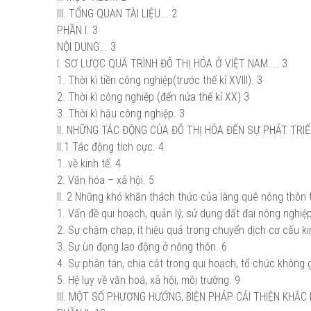
III. TỔNG QUAN TÀI LIỆU... 2
PHẦN I. 3
NỘI DUNG... 3
I. SƠ LƯỢC QUÁ TRÌNH ĐÔ THỊ HÓA Ở VIỆT NAM.... 3
1. Thời kì tiền công nghiệp(trước thế kỉ XVIII). 3
2. Thời kì công nghiệp (đến nửa thế kỉ XX) 3
3. Thời kì hậu công nghiệp. 3
II. NHỮNG TÁC ĐỘNG CỦA ĐÔ THỊ HÓA ĐẾN SỰ PHÁT TRI
II.1 Tác động tích cực. 4
1. về kinh tế. 4
2. Văn hóa – xã hội. 5
II. 2 Những khó khăn thách thức của làng quê nông thôn t
1. Vấn đề qui hoạch, quản lý, sử dụng đất đai nông nghiệp
2. Sự chậm chạp, ít hiệu quả trong chuyển dịch cơ cấu ki
3. Sự ùn đọng lao động ở nông thôn. 6
4. Sự phân tán, chia cắt trong qui hoạch, tổ chức không g
5. Hệ lụy về văn hoá, xã hội, môi trường. 9
III. MỘT SỐ PHƯƠNG HƯỚNG, BIỆN PHÁP CẢI THIỆN KHẮC 