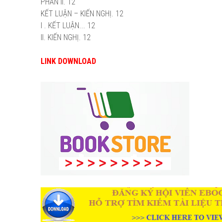
PHẦN II. 12
KẾT LUẬN – KIẾN NGHỊ. 12
I . KẾT LUẬN... 12
II. KIẾN NGHỊ. 12
LINK DOWNLOAD