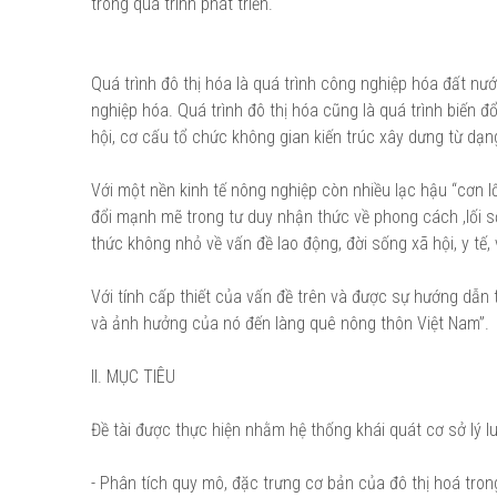
trong quá trình phát triển.
Quá trình đô thị hóa là quá trình công nghiệp hóa đất nư
nghiệp hóa. Quá trình đô thị hóa cũng là quá trình biến 
hội, cơ cấu tổ chức không gian kiến trúc xây dưng từ dạn
Với một nền kinh tế nông nghiệp còn nhiều lạc hậu “cơn lố
đổi mạnh mẽ trong tư duy nhận thức về phong cách ,lối s
thức không nhỏ về vấn đề lao động, đời sống xã hội, y tế
Với tính cấp thiết của vấn đề trên và được sự hướng dẫn t
và ảnh hưởng của nó đến làng quê nông thôn Việt Nam”.
II. MỤC TIÊU
Đề tài được thực hiện nhằm hệ thống khái quát cơ sở lý l
- Phân tích quy mô, đặc trưng cơ bản của đô thị hoá tron