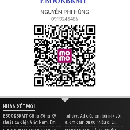
NHẬN XÉT MỚI
EBOOKBKMT Cộng đồng Kỹ
tqhuyy:
Ad giúp em bài này với
ạ, em cảm ơn ad nhiều ạ. Li...
thuật cơ điện Việt Nam:
Em
đăng trên Group hỗ trợ nhé