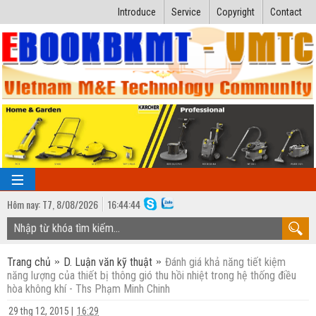
Introduce
Service
Copyright
Contact
Hôm nay:
T7,
8
/
08
/
2026
16
:
44:45
TRANG CHỦ
Trang chủ
D. Luận văn kỹ thuật
Đánh giá khả năng tiết kiệm
Bài giảng kỹ thuật
năng lượng của thiết bị thông gió thu hồi nhiệt trong hệ thống điều
hòa không khí - Ths Phạm Minh Chinh
Ngành Nhiệt lạnh
Luận văn kỹ thuật
29 thg 12, 2015
|
16:29