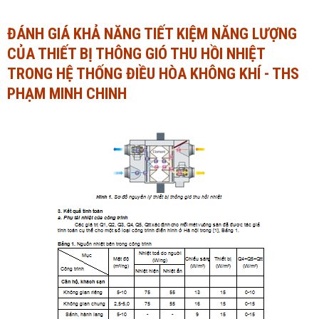
Ngành Tài chính - Ngân hàng
Ngành Quản trị kinh doanh
ĐÁNH GIÁ KHẢ NĂNG TIẾT KIỆM NĂNG LƯỢNG
CỦA THIẾT BỊ THÔNG GIÓ THU HỒI NHIỆT
Khác
Ngành Tài chính - Ngân hàng
TRONG HỆ THỐNG ĐIỀU HÒA KHÔNG KHÍ - THS
Bài giảng xã hội
Khác
PHẠM MINH CHINH
Chính trị - Tư tưởng
Luận văn xã hội
Lịch sử - Văn hóa
Chính trị - Tư tưởng
Tâm lý học
Lịch sử - Văn hóa
Khác
Tâm lý học
Khác