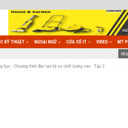
C KỸ THUẬT
NGOẠI NGỮ
CỬA SỔ IT
VIDEO
MT P
học - Chương trình đào tạo kỹ sư chất lượng cao - Tập 2