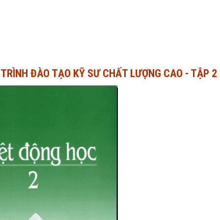
TRÌNH ĐÀO TẠO KỸ SƯ CHẤT LƯỢNG CAO - TẬP 2