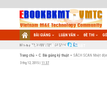
BÀI GIẢNG
LUẬN VĂN
ĐỀ THI
GÓ
Hôm nay:
T2,
10
/
08
/
2026
04
:
52:05
HỖ TRỢ TÀI LIỆU VÀ TƯ VẤN KỸ THUẬT
Trang chủ
C. Bài giảng kỹ thuật
SÁCH SCAN Nhiệt động 
3 thg 12, 2015
|
11:37