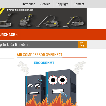
Introduce
Service
Copyright
Contact
URCHASE
AIR COMPRESSOR OVERHEAT