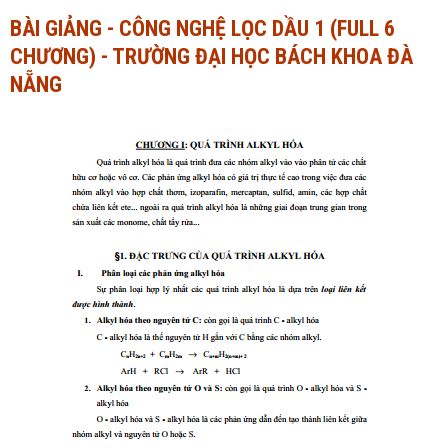
BÀI GIẢNG - CÔNG NGHỆ LỌC DẦU 1 (FULL 6
Ngành Tài chính - Ngân hàng
Ngành Quản trị kinh doanh
CHƯƠNG) - TRƯỜNG ĐẠI HỌC BÁCH KHOA ĐÀ
Khác
Ngành Tài chính - Ngân hàng
NẴNG
Bài giảng xã hội
Khác
Chính trị - Tư tưởng
Luận văn xã hội
Lịch sử - Văn hóa
Chính trị - Tư tưởng
Tâm lý học
Lịch sử - Văn hóa
Khác
Tâm lý học
Khác