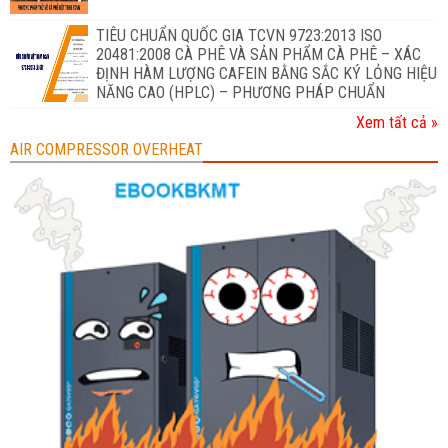
TIÊU CHUẨN QUỐC GIA TCVN 9723:2013 ISO
20481:2008 CÀ PHÊ VÀ SẢN PHẨM CÀ PHÊ – XÁC
ĐỊNH HÀM LƯỢNG CAFEIN BẰNG SẮC KÝ LỎNG HIỆU
NĂNG CAO (HPLC) – PHƯƠNG PHÁP CHUẨN
Xem tất cả »
AIR COMPRESSOR OVERHEAT