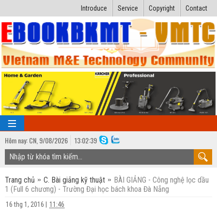
Introduce
Service
Copyright
Contact
Hôm nay:
CN,
9
/
08
/
2026
13
:
02:40
TRANG CHỦ
Trang chủ
C. Bài giảng kỹ thuật
BÀI GIẢNG - Công nghệ lọc dầu
Bài giảng kỹ thuật
1 (Full 6 chương) - Trường Đại học bách khoa Đà Nẵng
Ngành Nhiệt lạnh
Luận văn kỹ thuật
16 thg 1, 2016
|
11:46