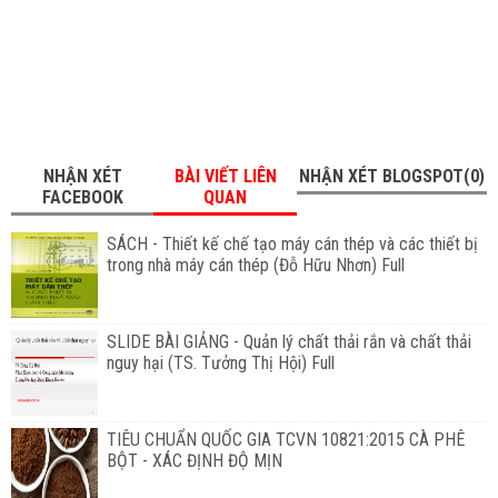
NHẬN XÉT
BÀI VIẾT LIÊN
NHẬN XÉT BLOGSPOT(0)
FACEBOOK
QUAN
SÁCH - Thiết kế chế tạo máy cán thép và các thiết bị
trong nhà máy cán thép (Đỗ Hữu Nhơn) Full
SLIDE BÀI GIẢNG - Quản lý chất thải rắn và chất thải
nguy hại (TS. Tưởng Thị Hội) Full
TIÊU CHUẨN QUỐC GIA TCVN 10821:2015 CÀ PHÊ
BỘT - XÁC ĐỊNH ĐỘ MỊN