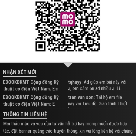
NHẬN XÉT MỚI
EBOOKBKMT Cộng đồng Kỹ
tqhuyy:
Ad giúp em bài này với
ạ, em cảm ơn ad nhiều ạ. Li...
thuật cơ điện Việt Nam:
Em
đăng trên Group hỗ trợ nhé
EBOOKBKMT Cộng đồng Kỹ
tran van son:
Tải hộ em file
này với Tiêu đề: Giáo trình Thiết
thuật cơ điện Việt Nam:
E
b...
xem hỗ trợ trên Group
THÔNG TIN LIÊN HỆ
Mọi thắc mắc và yêu cầu tư vấn hỗ trợ hay mong muốn được hợp
tác, đặt banner quảng cáo truyền thông, xin vui lòng liên hệ với chúng