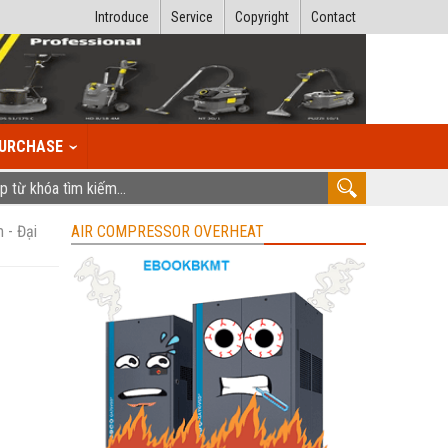
Introduce
Service
Copyright
Contact
URCHASE
 - Đại
AIR COMPRESSOR OVERHEAT