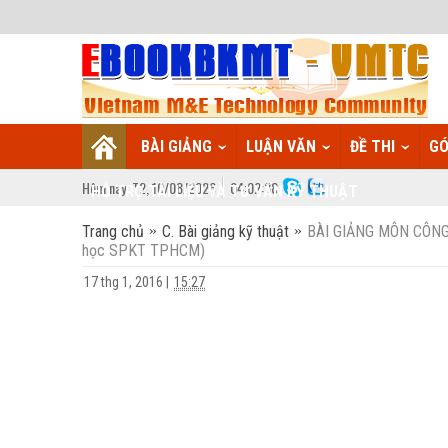
BÀI GIẢNG
LUẬN VĂN
ĐỀ THI
GÓ
Hôm nay:
T2,
10
/
08
/
2026
04
:
02:39
HỖ TRỢ TÀI LIỆU VÀ TƯ VẤN KỸ THUẬT
Trang chủ
C. Bài giảng kỹ thuật
BÀI GIẢNG MÔN CÔNG N
học SPKT TPHCM)
17 thg 1, 2016
|
15:27