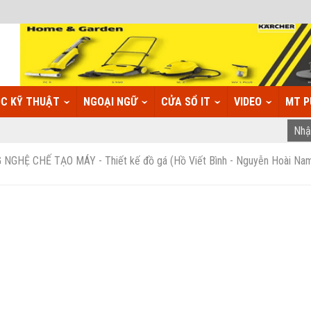
C KỸ THUẬT
NGOẠI NGỮ
CỬA SỔ IT
VIDEO
MT P
GHỆ CHẾ TẠO MÁY - Thiết kế đồ gá (Hồ Viết Bình - Nguyễn Hoài Nam