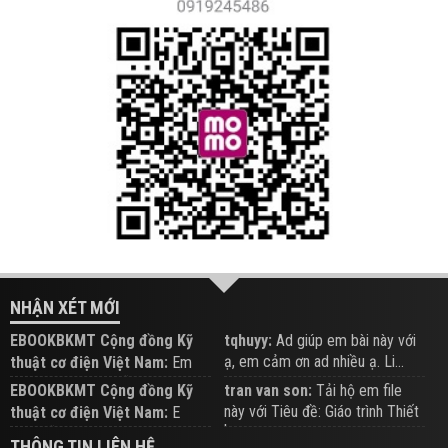
NHẬN XÉT MỚI
EBOOKBKMT Cộng đồng Kỹ
tqhuyy:
Ad giúp em bài này với
ạ, em cảm ơn ad nhiều ạ. Li...
thuật cơ điện Việt Nam:
Em
đăng trên Group hỗ trợ nhé
EBOOKBKMT Cộng đồng Kỹ
tran van son:
Tải hộ em file
này với Tiêu đề: Giáo trình Thiết
thuật cơ điện Việt Nam:
E
b...
xem hỗ trợ trên Group
THÔNG TIN LIÊN HỆ