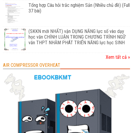
Tổng hợp Câu hỏi trắc nghiệm Sản (Nhiều chủ đề) (Full
37 bài)
(SKKN mới NHẤT) vận DỤNG NĂNG lực số vào dạy
học văn CHÍNH LUẬN TRONG CHƯƠNG TRÌNH NGỮ
văn THPT NHẰM PHÁT TRIỂN NĂNG lực học SINH
Xem tất cả »
AIR COMPRESSOR OVERHEAT