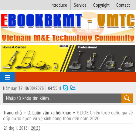
Introduce
Service
Copyright
Contact
Hôm nay:
T2,
10
/
08
/
2026
04
:
59:12
TRANG CHỦ
Trang chủ
D. Luận văn xã hội khác
SLIDE Chiến lược quốc gia về
Bài giảng kỹ thuật
cấp nước sạch và vệ sinh nông thôn đến năm 2020
Ngành Nhiệt lạnh
Luận văn kỹ thuật
21 thg 1, 2016
|
20:23