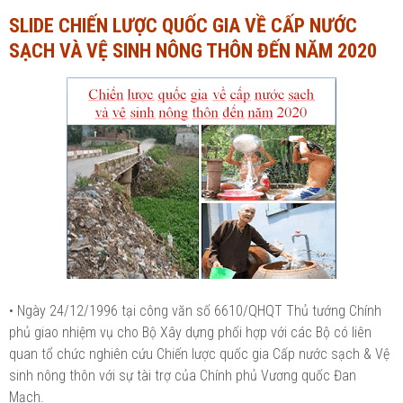
SLIDE CHIẾN LƯỢC QUỐC GIA VỀ CẤP NƯỚC
Ngành Tài chính - Ngân hàng
Ngành Quản trị kinh doanh
SẠCH VÀ VỆ SINH NÔNG THÔN ĐẾN NĂM 2020
Khác
Ngành Tài chính - Ngân hàng
Bài giảng xã hội
Khác
Chính trị - Tư tưởng
Luận văn xã hội
Lịch sử - Văn hóa
Chính trị - Tư tưởng
Tâm lý học
Lịch sử - Văn hóa
Khác
Tâm lý học
Khác
• Ngày 24/12/1996 tại công văn số 6610/QHQT Thủ tướng Chính
phủ giao nhiệm vụ cho Bộ Xây dựng phối hợp với các Bộ có liên
quan tổ chức nghiên cứu Chiến lược quốc gia Cấp nước sạch & Vệ
sinh nông thôn với sự tài trợ của Chính phủ Vương quốc Đan
Mạch.