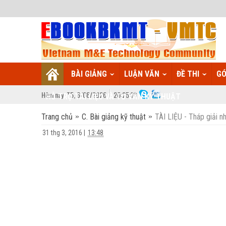
BÀI GIẢNG
LUẬN VĂN
ĐỀ THI
GÓ
Hôm nay:
T5,
6
/
08
/
2026
20
:
25:19
HỖ TRỢ TÀI LIỆU VÀ TƯ VẤN KỸ THUẬT
Trang chủ
C. Bài giảng kỹ thuật
TÀI LIỆU - Tháp giải n
31 thg 3, 2016
|
13:48