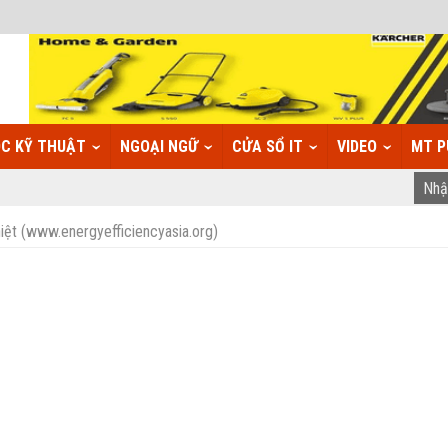
C KỸ THUẬT
NGOẠI NGỮ
CỬA SỔ IT
VIDEO
MT P
hiệt (www.energyefficiencyasia.org)