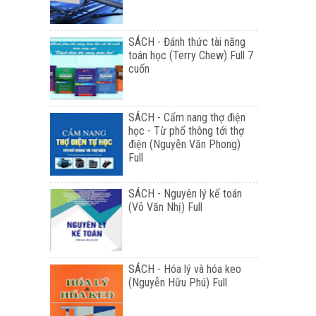
SÁCH - Đánh thức tài năng
toán học (Terry Chew) Full 7
cuốn
SÁCH - Cẩm nang thợ điện
học - Từ phổ thông tới thợ
điện (Nguyễn Văn Phong)
Full
SÁCH - Nguyên lý kế toán
(Võ Văn Nhị) Full
SÁCH - Hóa lý và hóa keo
(Nguyễn Hữu Phú) Full