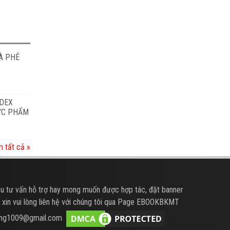
À PHÊ
ODEX
HỰC PHẨM
 tất cả »
u tư vấn hỗ trợ hay mong muốn được hợp tác, đặt banner
 xin vui lòng liên hệ với chúng tôi qua Page EBOOKBKMT
hung1009@gmail.com