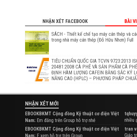
NHẬN XÉT FACEBOOK
BÀI V
SÁCH - Thiết kế chế tạo máy cán thép và các
trong nhà máy cán thép (Đỗ Hữu Nhơn) Full
TIÊU CHUẨN QUỐC GIA TCVN 9723:2013 IS
20481:2008 CÀ PHÊ VÀ SẢN PHẨM CÀ PHÊ
ĐỊNH HÀM LƯỢNG CAFEIN BẰNG SẮC KÝ L
NĂNG CAO (HPLC) – PHƯƠNG PHÁP CHU
NHẬN XÉT MỚI
EBOOKBKMT Cộng đồng Kỹ thuật cơ điện Việt
tqhuyy
nhiều ạ.
Nam:
Em đăng trên Group hỗ trợ nhé
EBOOKBKMT Cộng đồng Kỹ thuật cơ điện Việt
tran v
Giáo tr
Nam:
E xem hỗ trợ trên Group