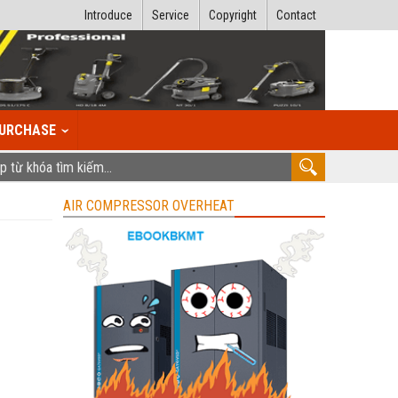
Introduce
Service
Copyright
Contact
URCHASE
AIR COMPRESSOR OVERHEAT