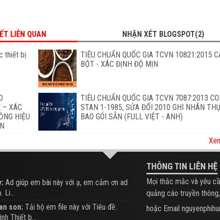
IẾT LIÊN QUAN
NHẬN XÉT BLOGSPOT(2)
 thiết bị
TIÊU CHUẨN QUỐC GIA TCVN 10821:2015 C
BỘT - XÁC ĐỊNH ĐỘ MỊN
O
TIÊU CHUẨN QUỐC GIA TCVN 7087:2013 C
 – XÁC
STAN 1-1985, SỬA ĐỔI 2010 GHI NHÃN T
ỎNG HIỆU
BAO GÓI SẴN (FULL VIỆT - ANH)
ẨN
Xem
THÔNG TIN LIÊN HỆ
Mọi thắc mắc và yêu cầ
:
Ad giúp em bài này với ạ, em cảm ơn ad
 Li...
quảng cáo truyền thông,
an son:
Tải hộ em file này với Tiêu đề:
hoặc Email nguyenphi
ình Thiết b...