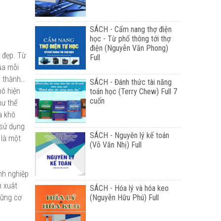
SÁCH - Cẩm nang thợ điện
học - Từ phổ thông tới thợ
điện (Nguyễn Văn Phong)
a đẹp. Từ
Full
ủa mỗi
n thành…
SÁCH - Đánh thức tài năng
hô hiện
toán học (Terry Chew) Full 7
cuốn
hư thể
a khô
 sử dụng
SÁCH - Nguyên lý kế toán
 là một
(Võ Văn Nhị) Full
nh nghiệp
m xuât
SÁCH - Hóa lý và hóa keo
hững cơ
(Nguyễn Hữu Phú) Full