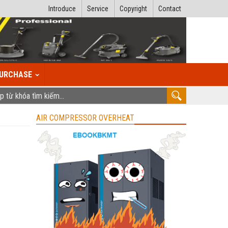
Introduce
Service
Copyright
Contact
URCHASE
AIR COMPRESSOR OVERHEAT