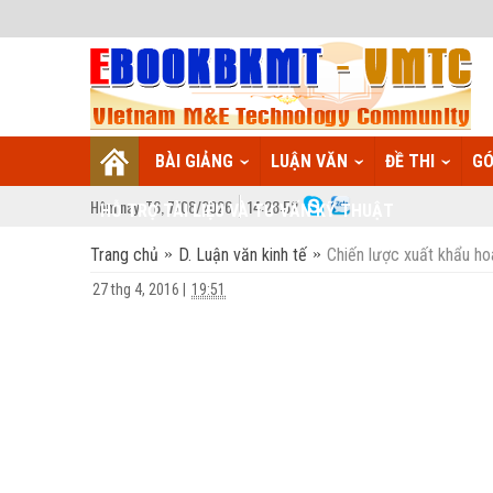
BÀI GIẢNG
LUẬN VĂN
ĐỀ THI
GÓ
Hôm nay:
T6,
7
/
08
/
2026
14
:
28:52
HỖ TRỢ TÀI LIỆU VÀ TƯ VẤN KỸ THUẬT
Trang chủ
D. Luận văn kinh tế
Chiến lược xuất khẩu ho
27 thg 4, 2016
|
19:51