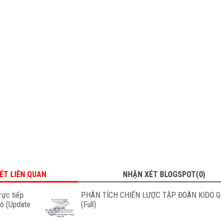
IẾT LIÊN QUAN
NHẬN XÉT BLOGSPOT(0)
rực tiếp
PHÂN TÍCH CHIẾN LƯỢC TẬP ĐOÀN KIDO 
nó (Update
(Full)