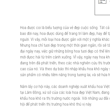
Hoa được coi là biểu tượng của vẻ đẹp cuộc sống. Tát cả c
bao đời nay, hoa được dùng để trang trí làm đẹp, hay để 
nguời. Vì vây, mỗi loại hoa được gắn với một ý nghĩa khác
Nhưng hoa chỉ tươi đẹp trong một thời gian ngắn, rồi sẽ tà
đại ngày nay, việc giữ những bông hoa tươi đẹp có thể l
mới đựoc hái từ trên cành xuống. VÌ vậy, ngày nay hoa kh
đang trên đà phát triển, theo các nhà nghiên cứu thị tr
cao của nó. Và theo dự báo thì nhập khẩu hoa khô ngày 
sản phẩm có nhiều tiềm năng trong tương lai, và sẽ hứa
Nắm lấy cơ hội này, các doanh nghiệp xuât khẩu hoa Việt
tại Lâm Đồng, xứ sở của các loài hoa đẹp Việt Nam, đang
khẩu hoa khô ra thị trường nước ngoài. Với những uư đãi
hội để phát triển thị trường hoa khô thú vị này.