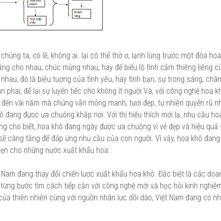
húng ta, có lẽ, không ai. lại có thể thờ ơ, lạnh lùng trước một đóa ho
tặng cho nhau, chúc mừng nhau, hay để biểu lộ tình cảm thiêng liêng c
 nhau, đó là biêu tuợng của tình yêu, hay tình bạn, sự trong sáng, châ
n phai, để lại sự luyến tiếc cho không ít người.Và, với công nghệ hoa k
ên đến vài năm mà chúng vẫn mỏng manh, tươi đẹp, tự nhiên quyến rũ n
ô đang đựoc ưa chuông khắp nơi. Với thị hiếu thích mới lạ, nhu cầu ho
ường cho biết, hoa khô đang ngày được ưa chuộng vì vẻ đẹp và hiệu quả
sẽ càng tăng để đáp ứng nhu cầu của con người. Vì vậy, hoa khô đang
 hẹn cho những nước xuất khẩu hoa..
 Nam đang thay đổi chiến lược xuất khẩu hoa khô. Đặc biệt là các doa
 từng bước tìm cách tiếp cận với công nghệ mới và học hỏi kinh nghiệ
 của thiên nhiên cùng với nguồn nhân lưc dồi dào, Việt Nam đang có n