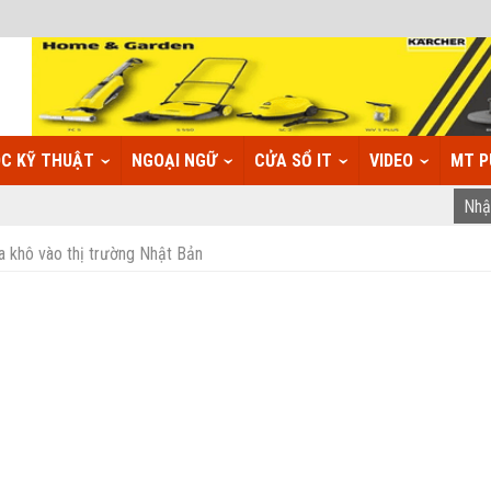
C KỸ THUẬT
NGOẠI NGỮ
CỬA SỔ IT
VIDEO
MT P
a khô vào thị trường Nhật Bản