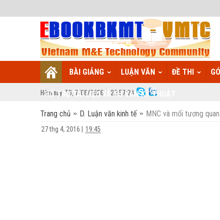
BÀI GIẢNG
LUẬN VĂN
ĐỀ THI
GÓ
Hôm nay:
T6,
7
/
08
/
2026
22
:
57:25
HỖ TRỢ TÀI LIỆU VÀ TƯ VẤN KỸ THUẬT
Trang chủ
D. Luận văn kinh tế
MNC và mối tương quan v
27 thg 4, 2016
|
19:45