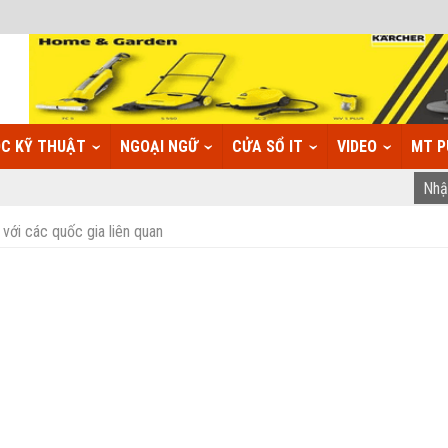
C KỸ THUẬT
NGOẠI NGỮ
CỬA SỔ IT
VIDEO
MT P
ới các quốc gia liên quan