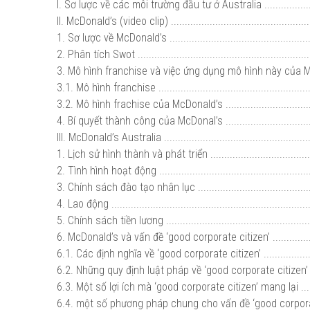
I. Sơ lược về các môi trường đầu tư ở Australia .....................
II. McDonald’s (video clip) ....................................................
1. Sơ lược về McDonald’s ......................................................
2. Phân tích Swot ................................................................
3. Mô hình franchise và việc ứng dụng mô hình này của McDo
3.1. Mô hình franchise .........................................................
3.2. Mô hình frachise của McDonald’s ...................................
4. Bí quyết thành công của McDonal’s ...................................
III. McDonald’s Australia ......................................................
1. Lịch sử hình thành và phát triển ........................................
2. Tình hình hoạt động .........................................................
3. Chính sách đào tạo nhân lục ............................................
4. Lao động ........................................................................
5. Chính sách tiền lương ......................................................
6. McDonald’s và vấn đề ‘good corporate citizen’ ...................
6.1. Các định nghĩa về ‘good corporate citizen’ ......................
6.2. Những quy định luật pháp về ‘good corporate citizen’ .......
6.3. Một số lợi ích mà ‘good corporate citizen’ mang lại ..........
6.4. một số phương pháp chung cho vấn đề ‘good corporate ci