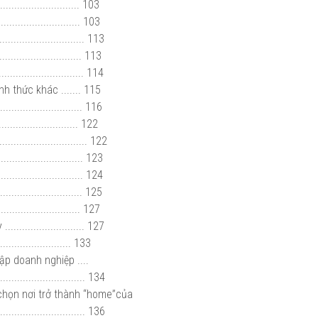
........................ 103
......................... 103
.......................... 113
............................. 113
........................ 114
h thức khác ....... 115
............................ 116
..................... 122
............................ 122
........................... 123
.......................... 124
...................... 125
....................... 127
....................... 127
.......................... 133
ập doanh nghiệp ....
.......................... 134
chọn nơi trở thành “home”của
............................. 136