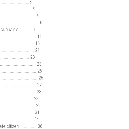
.....................8
...........................9
.............................9
.............................. 10
nald’s ........... 11
............................. 11
......................... 16
......................... 21
........................ 23
........................... 23
............................. 25
............................. 26
............................... 27
............................. 28
....................... 28
......................... 29
...................... 31
...................... 34
tizen’ .............. 36