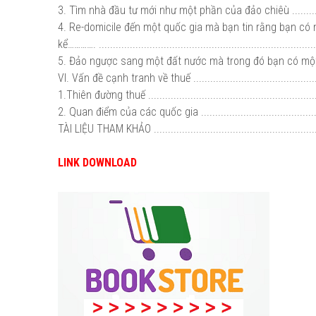
3. Tìm nhà đầu tư mới như một phần của đảo chiêù ................
4. Re-domicile đến một quốc gia mà bạn tin rằng bạn có
kể…………. ............................................................................
5. Đảo ngược sang một đất nước mà trong đó bạn có một
VI. Vấn đề cạnh tranh về thuế ..............................................
1.Thiên đường thuế .............................................................
2. Quan điểm của các quốc gia ............................................
TÀI LIỆU THAM KHẢO ..........................................................
LINK DOWNLOAD