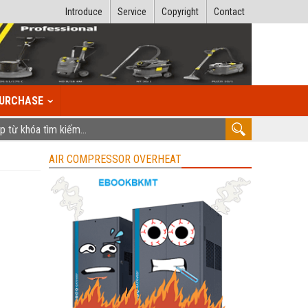
Introduce
Service
Copyright
Contact
URCHASE
AIR COMPRESSOR OVERHEAT