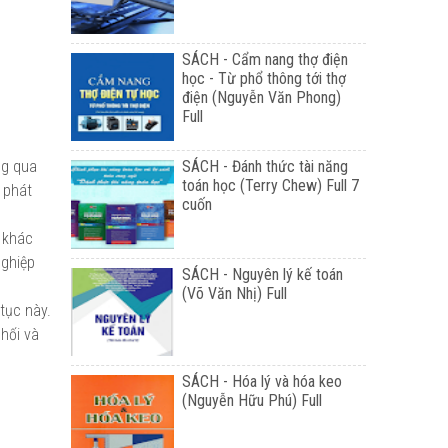
SÁCH - Cẩm nang thợ điện
học - Từ phổ thông tới thợ
điện (Nguyễn Văn Phong)
Full
ng qua
SÁCH - Đánh thức tài năng
toán học (Terry Chew) Full 7
 phát
cuốn
 khác
nghiệp
SÁCH - Nguyên lý kế toán
(Võ Văn Nhị) Full
tục này.
hối và
SÁCH - Hóa lý và hóa keo
(Nguyễn Hữu Phú) Full