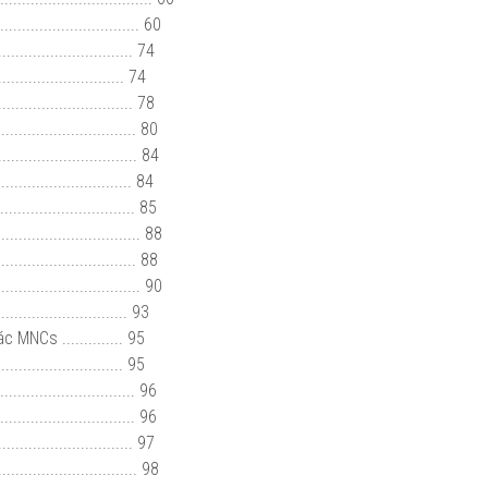
......................... 60
.......................... 74
...................... 74
....................... 78
......................... 80
........................... 84
.............................. 84
............................. 85
............................ 88
............................. 88
.............................. 90
........................... 93
MNCs .............. 95
......................... 95
............................... 96
............................... 96
.............................. 97
............................... 98