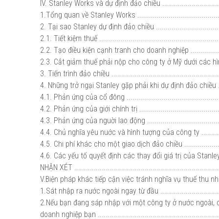
IV. Stanley Works và dự định đảo chiều .................................
1.Tổng quan về Stanley Works .............................................
2. Tại sao Stanley dự định đảo chiều ....................................
2.1. Tiết kiệm thuế .............................................................
2.2. Tạo điều kiện cạnh tranh cho doanh nghiệp ....................
2.3. Cắt giảm thuế phải nộp cho công ty ở Mỹ dưới các hìn
3. Tiến trình đảo chiều ........................................................
4. Những trở ngại Stanley gặp phải khi dự định đảo chiều .......
4.1. Phản ứng của cổ đông ..................................................
4.2. Phản ứng của giới chính trị ...........................................
4.3. Phản ứng của nguời lao động ........................................
4.4. Chủ nghĩa yêu nuớc và hình tượng của công ty ................
4.5. Chi phí khác cho một giao dịch đảo chiều .......................
4.6. Các yếu tố quyết định các thay đổi giá trị của Stanley .....
NHẬN XÉT .........................................................................
V.Biện pháp khác tiếp cận việc tránh nghĩa vụ thuế thu nh
1.Sát nhập ra nước ngoài ngay từ đầu ..................................
2.Nếu bạn đang sáp nhập với một công ty ở nước ngoài, 
doanh nghiệp bạn ...............................................................