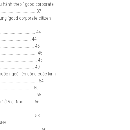
u hành theo ‘ good corporate
................................ 37
ựng ‘good corporate citizen’
........................ 44
...................... 44
...................... 45
............................... 45
............................... 45
....................... 49
nước ngoài lên công cuộc kinh
.......................... 54
....................... 55
....................... 55
 ở Việt Nam ....... 56
...................... 58
HÀ ...
................................... 60