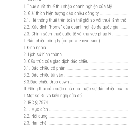
1.Thuế suất thuế thu nhập doanh nghiệp của Mỹ ....................
2. Giải thích hiện tượng đảo chiều công ty .............................
2.1. Hệ thống thuế trên toàn thế giới so với thuế lãnh thổ .......
2.2. Xác định "Home" của doanh nghiệp đa quốc gia ...............
2.3. Chính sách thuế quốc tế và khu vực pháp lý ....................
II. Đảo chiều công ty (corporate inversion) ............................
1.Định nghĩa .......................................................................
2. Lịch sử hình thành ...........................................................
3. Cấu trúc của giao dịch đảo chiều ......................................
3.1. Đảo chiều cổ phần ........................................................
3.2. Đảo chiều tài sản ..........................................................
3.3.Đảo chiều Drop down .....................................................
III. Động thái của nước chủ nhà trước sự đảo chiều của các 
1.Một số Bill và kiến nghị sửa đổi...........................................
2. IRC § 7874 .....................................................................
2.1. Mục đích .....................................................................
2.2. Nội dung ......................................................................
2.3. Hạn chế .......................................................................