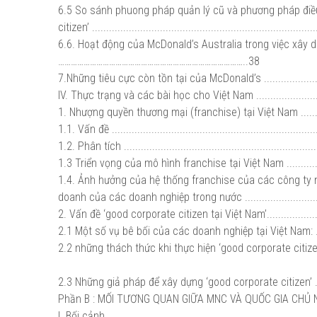
6.5 So sánh phuong pháp quản lý cũ và phương pháp điề
citizen’ ..............................................................................
6.6. Hoạt động của McDonald’s Australia trong việc xây d
……………………………………………………………………………..38
7.Những tiêu cực còn tồn tại của McDonald’s .........................
IV. Thực trạng và các bài học cho Việt Nam ..........................
1. Nhượng quyền thương mại (franchise) tại Việt Nam .............
1.1. Vấn đề .........................................................................
1.2. Phân tích .....................................................................
1.3 Triển vọng của mô hình franchise tại Việt Nam .................
1.4. Ảnh hưởng của hệ thống franchise của các công ty 
doanh của các doanh nghiệp trong nước ................................
2. Vấn đề ‘good corporate citizen tại Việt Nam’.......................
2.1 Một số vụ bê bối của các doanh nghiệp tại Việt Nam: ........
2.2 những thách thức khi thực hiện ‘good corporate citizen’
2.3 Những giả pháp để xây dựng ‘good corporate citizen’ ........
Phần B : MỐI TƯƠNG QUAN GIỮA MNC VÀ QUỐC GIA CHỦ N
I. Bối cảnh ..........................................................................