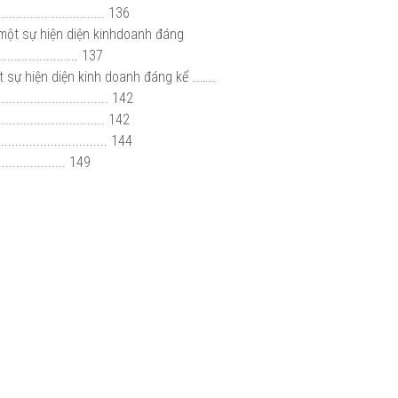
...................... 136
 một sự hiện diện kinhdoanh đáng
....................... 137
 sự hiện diện kinh doanh đáng kể ………
............................ 142
............................ 142
........................... 144
.................. 149