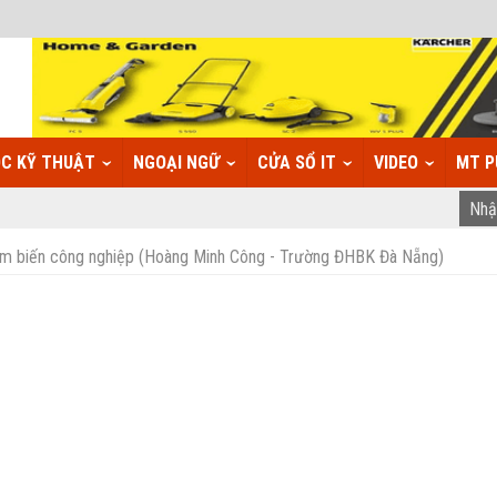
C KỸ THUẬT
NGOẠI NGỮ
CỬA SỔ IT
VIDEO
MT P
m biến công nghiệp (Hoàng Minh Công - Trường ĐHBK Đà Nẵng)