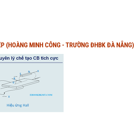
IỆP (HOÀNG MINH CÔNG - TRƯỜNG ĐHBK ĐÀ NẴNG)