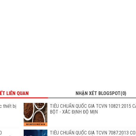
IẾT LIÊN QUAN
NHẬN XÉT BLOGSPOT(0)
 thiết bị
TIÊU CHUẨN QUỐC GIA TCVN 10821:2015 C
BỘT - XÁC ĐỊNH ĐỘ MỊN
O
TIÊU CHUẨN QUỐC GIA TCVN 7087:2013 C