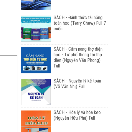
SÁCH - Đánh thức tài năng
toán học (Terry Chew) Full 7
cuốn
SÁCH - Cẩm nang thợ điện
học - Từ phổ thông tới thợ
điện (Nguyễn Văn Phong)
Full
SÁCH - Nguyên lý kế toán
(Võ Văn Nhị) Full
SÁCH - Hóa lý và hóa keo
(Nguyễn Hữu Phú) Full