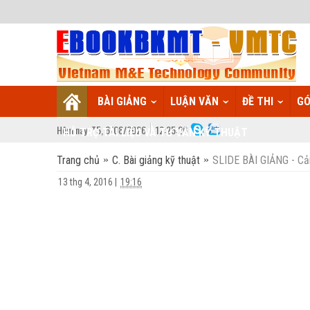
BÀI GIẢNG
LUẬN VĂN
ĐỀ THI
GÓ
Hôm nay:
T5,
6
/
08
/
2026
12
:
25:27
HỖ TRỢ TÀI LIỆU VÀ TƯ VẤN KỸ THUẬT
Trang chủ
C. Bài giảng kỹ thuật
SLIDE BÀI GIẢNG - Cả
13 thg 4, 2016
|
19:16