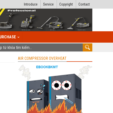
Introduce
Service
Copyright
Contact
URCHASE
AIR COMPRESSOR OVERHEAT