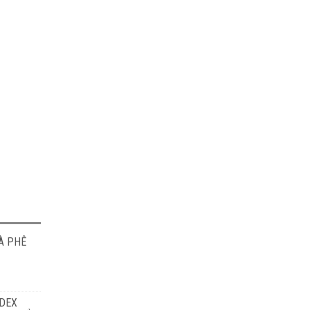
À PHÊ
ODEX