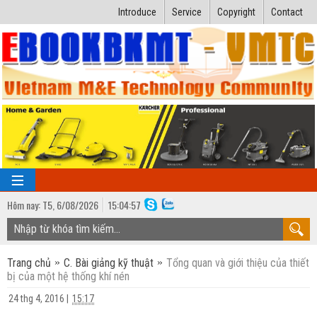
Introduce
Service
Copyright
Contact
Hôm nay:
T5,
6
/
08
/
2026
15
:
04:58
TRANG CHỦ
Trang chủ
C. Bài giảng kỹ thuật
Tổng quan và giới thiệu của thiết
Bài giảng kỹ thuật
bị của một hệ thống khí nén
Ngành Nhiệt lạnh
Luận văn kỹ thuật
24 thg 4, 2016
|
15:17