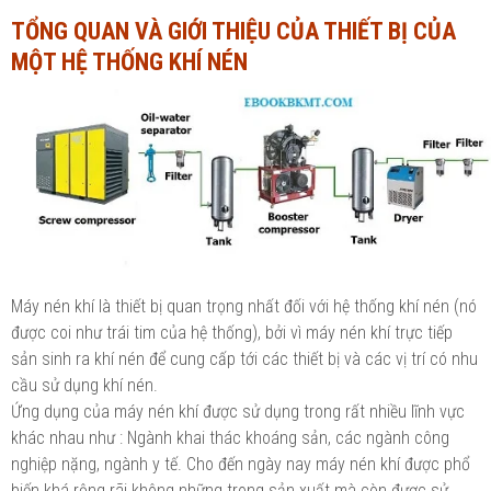
TỔNG QUAN VÀ GIỚI THIỆU CỦA THIẾT BỊ CỦA
Ngành Tài chính - Ngân hàng
Ngành Quản trị kinh doanh
MỘT HỆ THỐNG KHÍ NÉN
Khác
Ngành Tài chính - Ngân hàng
Bài giảng xã hội
Khác
Chính trị - Tư tưởng
Luận văn xã hội
Lịch sử - Văn hóa
Chính trị - Tư tưởng
Tâm lý học
Lịch sử - Văn hóa
Khác
Tâm lý học
Máy nén khí là thiết bị quan trọng nhất đối với hệ thống khí nén (nó
được coi như trái tim của hệ thống), bởi vì máy nén khí trực tiếp
Khác
sản sinh ra khí nén để cung cấp tới các thiết bị và các vị trí có nhu
cầu sử dụng khí nén.
Ứng dụng của máy nén khí được sử dụng trong rất nhiều lĩnh vực
khác nhau như : Ngành khai thác khoáng sản, các ngành công
nghiệp nặng, ngành y tế. Cho đến ngày nay máy nén khí được phổ
biến khá rộng rãi không những trong sản xuất mà còn được sử