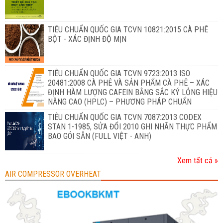
TIÊU CHUẨN QUỐC GIA TCVN 10821:2015 CÀ PHÊ
BỘT - XÁC ĐỊNH ĐỘ MỊN
TIÊU CHUẨN QUỐC GIA TCVN 9723:2013 ISO
20481:2008 CÀ PHÊ VÀ SẢN PHẨM CÀ PHÊ – XÁC
ĐỊNH HÀM LƯỢNG CAFEIN BẰNG SẮC KÝ LỎNG HIỆU
NĂNG CAO (HPLC) – PHƯƠNG PHÁP CHUẨN
TIÊU CHUẨN QUỐC GIA TCVN 7087:2013 CODEX
STAN 1-1985, SỬA ĐỔI 2010 GHI NHÃN THỰC PHẨM
BAO GÓI SẴN (FULL VIỆT - ANH)
Xem tất cả »
AIR COMPRESSOR OVERHEAT