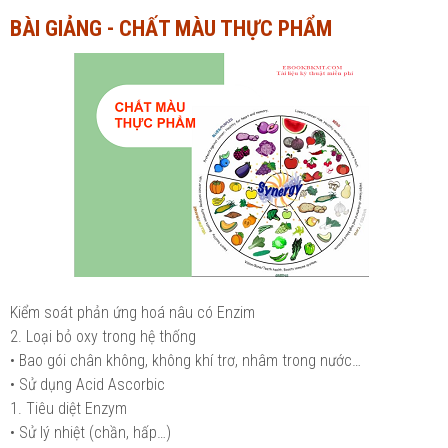
BÀI GIẢNG - CHẤT MÀU THỰC PHẨM
Ngành Tài chính - Ngân hàng
Ngành Quản trị kinh doanh
Khác
Ngành Tài chính - Ngân hàng
Bài giảng xã hội
Khác
Chính trị - Tư tưởng
Luận văn xã hội
Lịch sử - Văn hóa
Chính trị - Tư tưởng
Tâm lý học
Lịch sử - Văn hóa
Khác
Tâm lý học
Kiểm soát phản ứng hoá nâu có Enzim
Khác
2. Loại bỏ oxy trong hệ thống
• Bao gói chân không, không khí trơ, nhâm trong nước…
• Sử dụng Acid Ascorbic
1. Tiêu diệt Enzym
• Sử lý nhiệt (chần, hấp…)