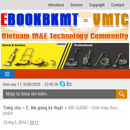
Introduce
Service
Copyright
Contact
Hôm nay:
T7,
8
/
08
/
2026
22
:
45:36
TRANG CHỦ
Trang chủ
C. Bài giảng kỹ thuật
BÀI GIẢNG - Chất màu thực
Bài giảng kỹ thuật
phẩm
Ngành Nhiệt lạnh
Luận văn kỹ thuật
22 thg 5, 2016
|
20:11