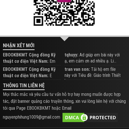
NHẬN XÉT MỚI
EBOOKBKMT Cộng đồng Kỹ
tqhuyy:
Ad giúp em bài này với
ạ, em cảm ơn ad nhiều ạ. Li...
thuật cơ điện Việt Nam:
Em
đăng trên Group hỗ trợ nhé
EBOOKBKMT Cộng đồng Kỹ
tran van son:
Tải hộ em file
này với Tiêu đề: Giáo trình Thiết
thuật cơ điện Việt Nam:
E
b...
xem hỗ trợ trên Group
THÔNG TIN LIÊN HỆ
Mọi thắc mắc và yêu cầu tư vấn hỗ trợ hay mong muốn được hợp
tác, đặt banner quảng cáo truyền thông, xin vui lòng liên hệ với chúng
tôi qua Page EBOOKBKMT hoặc Email
nguyenphihung1009@gmail.com