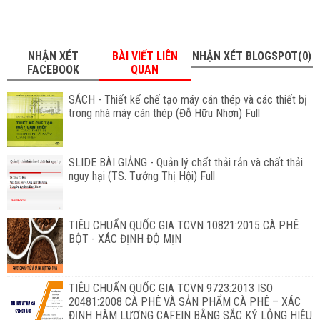
NHẬN XÉT
BÀI VIẾT LIÊN
NHẬN XÉT BLOGSPOT(0)
FACEBOOK
QUAN
SÁCH - Thiết kế chế tạo máy cán thép và các thiết bị
trong nhà máy cán thép (Đỗ Hữu Nhơn) Full
SLIDE BÀI GIẢNG - Quản lý chất thải rắn và chất thải
nguy hại (TS. Tưởng Thị Hội) Full
TIÊU CHUẨN QUỐC GIA TCVN 10821:2015 CÀ PHÊ
BỘT - XÁC ĐỊNH ĐỘ MỊN
TIÊU CHUẨN QUỐC GIA TCVN 9723:2013 ISO
20481:2008 CÀ PHÊ VÀ SẢN PHẨM CÀ PHÊ – XÁC
ĐỊNH HÀM LƯỢNG CAFEIN BẰNG SẮC KÝ LỎNG HIỆU