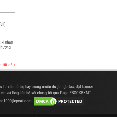
ull)
t xi nhập
 Chương
 tất cả »
u tư vấn hỗ trợ hay mong muốn được hợp tác, đặt banner
 xin vui lòng liên hệ với chúng tôi qua Page EBOOKBKMT
hung1009@gmail.com