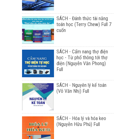
SÁCH - Đánh thức tài năng
toán học (Terry Chew) Full 7
cuốn
SÁCH - Cẩm nang thợ điện
học - Từ phổ thông tới thợ
điện (Nguyễn Văn Phong)
Full
SÁCH - Nguyên lý kế toán
(Võ Văn Nhị) Full
SÁCH - Hóa lý và hóa keo
(Nguyễn Hữu Phú) Full