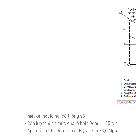
Thiết kế một lò hơi có thông số :
- Sản lượng định mức của lò hơi : Dđm = 125 t/h
- Áp suất hơi tại đầu ra của BQN : Pqn =9,6 Mpa