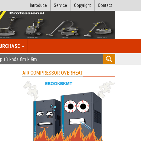
Introduce
Service
Copyright
Contact
URCHASE
AIR COMPRESSOR OVERHEAT