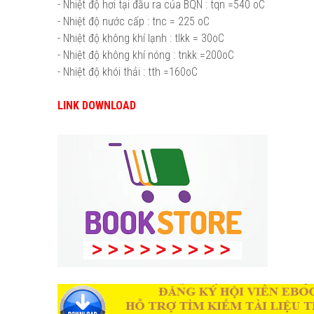
- Nhiệt độ hơi tại đầu ra của BQN : tqn =540 oC
- Nhiệt độ nước cấp : tnc = 225 oC
- Nhiệt độ không khí lạnh : tlkk = 30oC
- Nhiệt độ không khí nóng : tnkk =200oC
- Nhiệt độ khói thải : tth =160oC
LINK DOWNLOAD