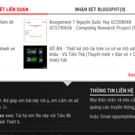
IẾT LIÊN QUAN
NHẬN XÉT BLOGSPOT(0)
Kèm lờì
Assignment 1 Nguyễn Quốc Huy GCS0804B
GCS190656 - Computing Research Project (F
phanh xe
ĐỒ ÁN - Thiết kế ôtô tải trên cơ sở xe ôtô sá
khẩu - Vũ Tiến Thà (Thuyết minh + Bản vẽ +
trình) Full
Xem
THÔNG TIN LIÊN HỆ
Mọi thắc mắc và yêu cầ
:
Ad giúp em bài này với ạ, em cảm ơn ad
 Li...
quảng cáo truyền thông,
an son:
Tải hộ em file này với Tiêu đề:
hoặc Email nguyenphi
ình Thiết b...