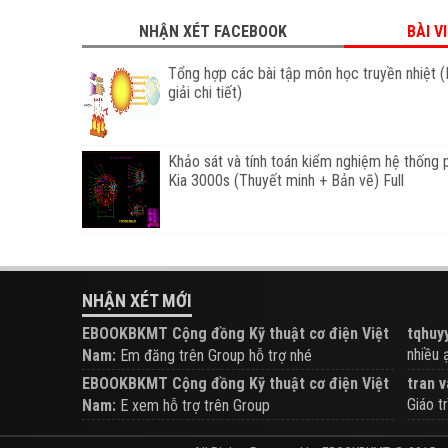
NHẬN XÉT FACEBOOK
BÀI V
Tổng hợp các bài tập môn học truyền nhiệt (
giải chi tiết)
Khảo sát và tính toán kiểm nghiệm hệ thống 
Kia 3000s (Thuyết minh + Bản vẽ) Full
NHẬN XÉT MỚI
EBOOKBKMT Cộng đồng Kỹ thuật cơ điện Việt
tqhuyy
nhiều ạ.
Nam:
Em đăng trên Group hỗ trợ nhé
EBOOKBKMT Cộng đồng Kỹ thuật cơ điện Việt
tran v
Giáo tr
Nam:
E xem hỗ trợ trên Group