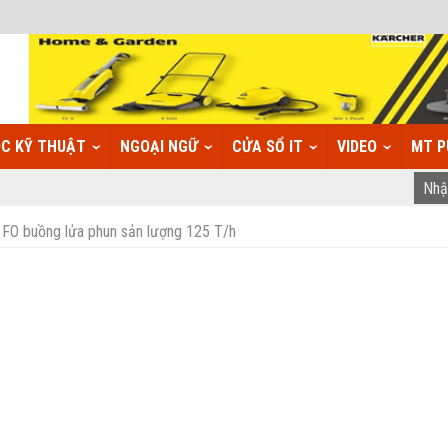
C KỸ THUẬT
NGOẠI NGỮ
CỬA SỔ IT
VIDEO
MT P
u FO buồng lửa phun sản lượng 125 T/h