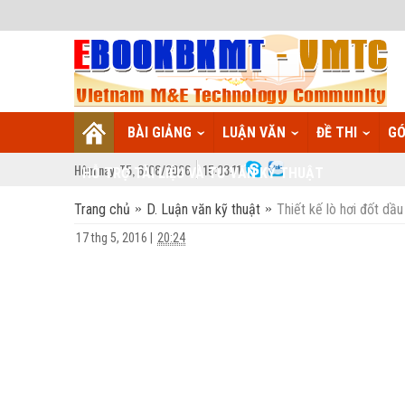
BÀI GIẢNG
LUẬN VĂN
ĐỀ THI
GÓ
Hôm nay:
T5,
6
/
08
/
2026
15
:
03:12
HỖ TRỢ TÀI LIỆU VÀ TƯ VẤN KỸ THUẬT
Trang chủ
D. Luận văn kỹ thuật
Thiết kế lò hơi đốt dầ
17 thg 5, 2016
|
20:24