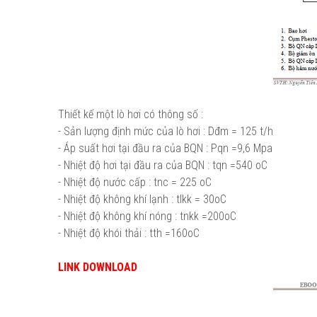
Thiết kế một lò hơi có thông số :
- Sản lượng định mức của lò hơi : Dđm = 125 t/h
- Áp suất hơi tại đầu ra của BQN : Pqn =9,6 Mpa
- Nhiệt độ hơi tại đầu ra của BQN : tqn =540 oC
- Nhiệt độ nước cấp : tnc = 225 oC
- Nhiệt độ không khí lạnh : tlkk = 30oC
- Nhiệt độ không khí nóng : tnkk =200oC
- Nhiệt độ khói thải : tth =160oC
LINK DOWNLOAD