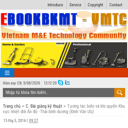
Introduce
Service
Copyright
Contact
Hôm nay:
CN,
9
/
08
/
2026
13
:
12:21
TRANG CHỦ
Trang chủ
C. Bài giảng kỹ thuật
Tương tác biển và khí quyển Khu
Bài giảng kỹ thuật
vực nhiệt đới Ấn độ -Thái bình dương (Đinh Văn Ưu)
Ngành Nhiệt lạnh
Luận văn kỹ thuật
15 thg 5, 2016
|
09:27