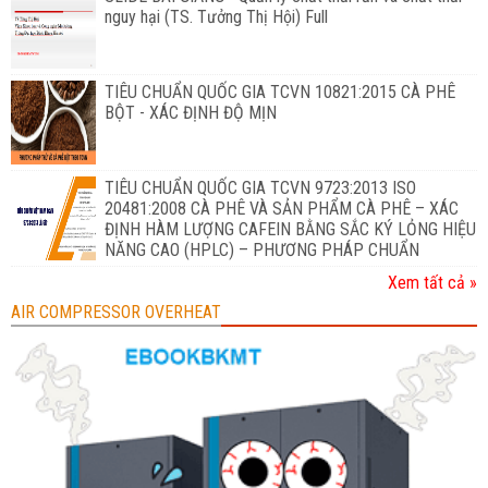
nguy hại (TS. Tưởng Thị Hội) Full
TIÊU CHUẨN QUỐC GIA TCVN 10821:2015 CÀ PHÊ
BỘT - XÁC ĐỊNH ĐỘ MỊN
TIÊU CHUẨN QUỐC GIA TCVN 9723:2013 ISO
20481:2008 CÀ PHÊ VÀ SẢN PHẨM CÀ PHÊ – XÁC
ĐỊNH HÀM LƯỢNG CAFEIN BẰNG SẮC KÝ LỎNG HIỆU
NĂNG CAO (HPLC) – PHƯƠNG PHÁP CHUẨN
Xem tất cả »
AIR COMPRESSOR OVERHEAT