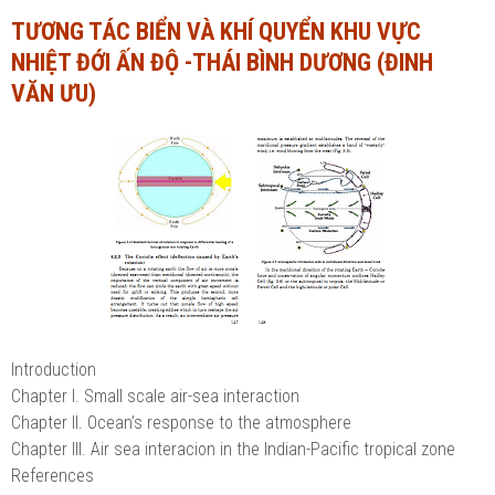
TƯƠNG TÁC BIỂN VÀ KHÍ QUYỂN KHU VỰC
Ngành Tài chính - Ngân hàng
Ngành Quản trị kinh doanh
NHIỆT ĐỚI ẤN ĐỘ -THÁI BÌNH DƯƠNG (ĐINH
Khác
Ngành Tài chính - Ngân hàng
VĂN ƯU)
Bài giảng xã hội
Khác
Chính trị - Tư tưởng
Luận văn xã hội
Lịch sử - Văn hóa
Chính trị - Tư tưởng
Tâm lý học
Lịch sử - Văn hóa
Khác
Tâm lý học
Khác
Introduction
Chapter I. Small scale air-sea interaction
Chapter II. Ocean’s response to the atmosphere
Chapter III. Air sea interacion in the Indian-Pacific tropical zone
References