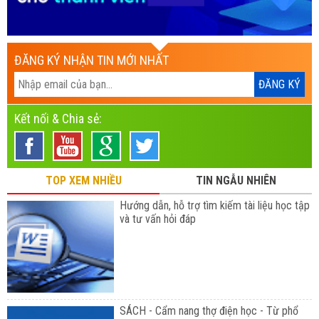
ĐĂNG KÝ NHẬN TIN MỚI NHẤT
Kết nối & Chia sẻ:
TOP XEM NHIỀU
TIN NGẪU NHIÊN
Hướng dẫn, hỗ trợ tìm kiếm tài liệu học tập
và tư vấn hỏi đáp
SÁCH - Cẩm nang thợ điện học - Từ phổ