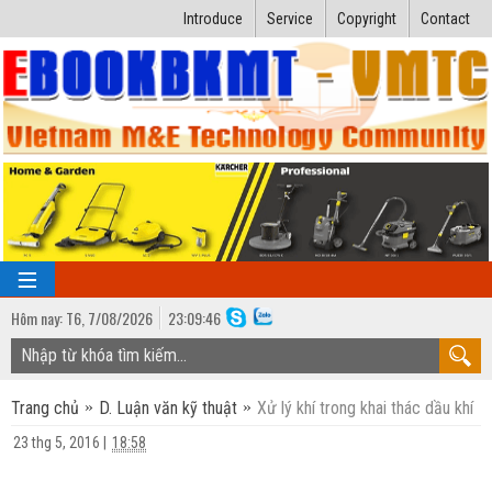
Introduce
Service
Copyright
Contact
Hôm nay:
T6,
7
/
08
/
2026
23
:
09:46
TRANG CHỦ
Trang chủ
D. Luận văn kỹ thuật
Xử lý khí trong khai thác dầu khí
Bài giảng kỹ thuật
23 thg 5, 2016
|
18:58
Ngành Nhiệt lạnh
Luận văn kỹ thuật