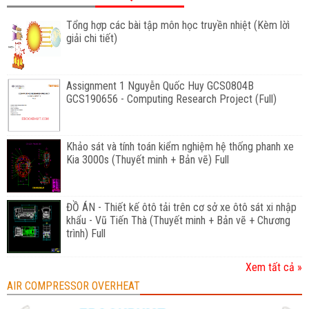
Tổng hợp các bài tập môn học truyền nhiệt (Kèm lờì
giải chi tiết)
Assignment 1 Nguyễn Quốc Huy GCS0804B
GCS190656 - Computing Research Project (Full)
Khảo sát và tính toán kiểm nghiệm hệ thống phanh xe
Kia 3000s (Thuyết minh + Bản vẽ) Full
ĐỒ ÁN - Thiết kế ôtô tải trên cơ sở xe ôtô sát xi nhập
khẩu - Vũ Tiến Thà (Thuyết minh + Bản vẽ + Chương
trình) Full
Xem tất cả »
AIR COMPRESSOR OVERHEAT