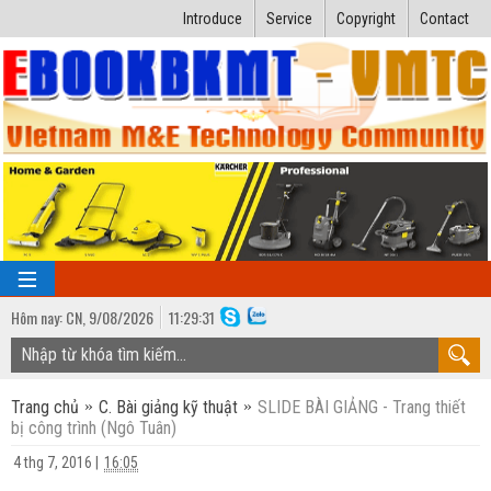
Introduce
Service
Copyright
Contact
Hôm nay:
CN,
9
/
08
/
2026
11
:
29:32
TRANG CHỦ
Trang chủ
C. Bài giảng kỹ thuật
SLIDE BÀI GIẢNG - Trang thiết
Bài giảng kỹ thuật
bị công trình (Ngô Tuân)
Ngành Nhiệt lạnh
Luận văn kỹ thuật
4 thg 7, 2016
|
16:05