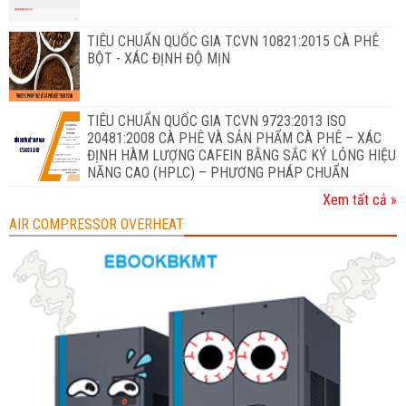
TIÊU CHUẨN QUỐC GIA TCVN 10821:2015 CÀ PHÊ
BỘT - XÁC ĐỊNH ĐỘ MỊN
TIÊU CHUẨN QUỐC GIA TCVN 9723:2013 ISO
20481:2008 CÀ PHÊ VÀ SẢN PHẨM CÀ PHÊ – XÁC
ĐỊNH HÀM LƯỢNG CAFEIN BẰNG SẮC KÝ LỎNG HIỆU
NĂNG CAO (HPLC) – PHƯƠNG PHÁP CHUẨN
Xem tất cả »
AIR COMPRESSOR OVERHEAT