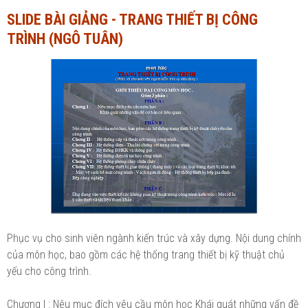
SLIDE BÀI GIẢNG - TRANG THIẾT BỊ CÔNG
Ngành Tài chính - Ngân hàng
Ngành Quản trị kinh doanh
TRÌNH (NGÔ TUÂN)
Khác
Ngành Tài chính - Ngân hàng
Bài giảng xã hội
Khác
Chính trị - Tư tưởng
Luận văn xã hội
Lịch sử - Văn hóa
Chính trị - Tư tưởng
Tâm lý học
Lịch sử - Văn hóa
Khác
Tâm lý học
Khác
Phục vụ cho sinh viên ngành kiến trúc và xây dựng. Nội dung chính
của môn học, bao gồm các hệ thống trang thiết bị kỹ thuật chủ
yếu cho công trình.
Chương I : Nêu mục đích yêu cầu môn học Khái quát những vấn đề