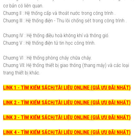
cơ bản có liên quan.
Chương II : Hệ thống cấp và thoát nước trong công trình .
Chương III : Hệ thống điện - Thu lôi chống sét trong công trình .
Chương IV : Hệ thống điều hoà không khí và thông gió.
Chương V : Hệ thống điện tử tin học công trình.
Chương VI : Hệ thống phòng cháy chữa cháy.
Chương VII: Hệ thống thiết bị giao thông (thang máy) và các loại
trang thiết bị khác.
LINK 1 - TÌM KIẾM SÁCH/TÀI LIỆU ONLINE (GIÁ ƯU ĐÃI NHẤT)
LINK 2 - TÌM KIẾM SÁCH/TÀI LIỆU ONLINE (GIÁ ƯU ĐÃI NHẤT)
LINK 3 - TÌM KIẾM SÁCH/TÀI LIỆU ONLINE (GIÁ ƯU ĐÃI NHẤT)
LINK 4 - TÌM KIẾM SÁCH/TÀI LIỆU ONLINE (GIÁ ƯU ĐÃI NHẤT)