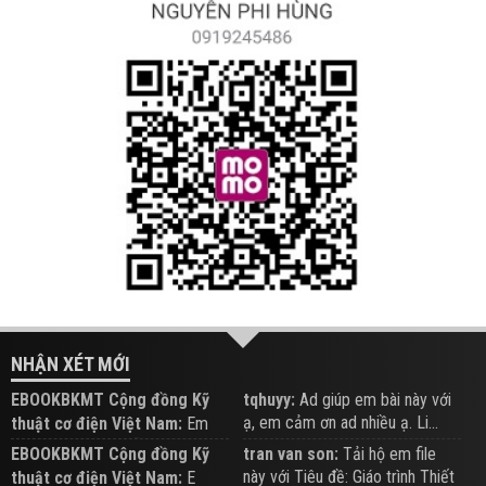
NHẬN XÉT MỚI
EBOOKBKMT Cộng đồng Kỹ
tqhuyy:
Ad giúp em bài này với
ạ, em cảm ơn ad nhiều ạ. Li...
thuật cơ điện Việt Nam:
Em
đăng trên Group hỗ trợ nhé
EBOOKBKMT Cộng đồng Kỹ
tran van son:
Tải hộ em file
này với Tiêu đề: Giáo trình Thiết
thuật cơ điện Việt Nam:
E