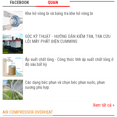
FACEBOOK
QUAN
Khe hở vòng bi và bảng tra khe hở vòng bi
GÓC KỸ THUẬT - HƯỚNG DẪN KIỂM TRA, TRA CỨU
LỖI MÁY PHÁT ĐIỆN CUMMINS
Áp suất chất lỏng - Công thức tính áp suất chất lỏng ở
độ sâu bất kỳ
Các dạng béc phun và chọn béc phun nước, phun
sương phù hợp
Xem tất cả »
AIR COMPRESSOR OVERHEAT