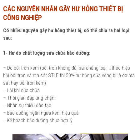
CÁC NGUYÊN NHÂN GÂY HƯ HỎNG THIẾT BỊ
Ngành Tài chính - Ngân hàng
Ngành Quản trị kinh doanh
CÔNG NGHIỆP
Khác
Ngành Tài chính - Ngân hàng
Có nhiều nguyên gây hư hỏng thiết bị, có thể chia ra hai loại
Bài giảng xã hội
Khác
sau:
Chính trị - Tư tưởng
Luận văn xã hội
1- Hư do chất lượng sửa chữa bảo dưỡng:
Lịch sử - Văn hóa
Chính trị - Tư tưởng
– Do bôi trơn kém (bôi trơn không đủ, sai chủng loại, …theo hiệp
Tâm lý học
Lịch sử - Văn hóa
hội bôi trơn và ma sát STLE thì 50% hư hỏng của vòng bi là do ma
sát hay bôi trơn kém)
Khác
Tâm lý học
– Lỗi khi sửa chữa
– Thời gian đáp ứng chậm
Khác
– Nhân sự thiếu đào tạo
– Bảo dưỡng ngăn ngừa kém hiệu quả
– Kế hoach bảo dưỡng chưa hợp lý