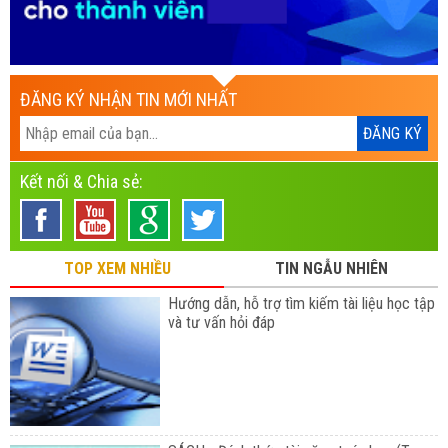
ĐĂNG KÝ NHẬN TIN MỚI NHẤT
Kết nối & Chia sẻ:
TOP XEM NHIỀU
TIN NGẪU NHIÊN
Hướng dẫn, hỗ trợ tìm kiếm tài liệu học tập
và tư vấn hỏi đáp