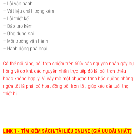
– Lỗi vận hành
– Vật liệu chất lượng kém
– Lỗi thiết kế
– Đào tạo kém
– Ứng dụng sai
– Môi trường vận hành
– Hành động phá hoại
Có thể nói rằng, bôi trơn chiếm trên 60% các nguyên nhân gây hư
hỏng về cơ khí, các nguyên nhân trực tiếp đó là: bôi trơn thiếu
hoặc không hợp lý. Vì vậy mà một chương trình bảo dưỡng phòng
ngừa tốt là phải có hoạt động bôi trơn tốt, giúp kéo dài tuổi thọ
thiết bị.
LINK 1 - TÌM KIẾM SÁCH/TÀI LIỆU ONLINE (GIÁ ƯU ĐÃI NHẤT)