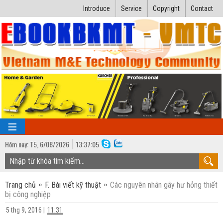
Introduce
Service
Copyright
Contact
Hôm nay:
T5,
6
/
08
/
2026
13
:
37:06
TRANG CHỦ
Trang chủ
F. Bài viết kỹ thuật
Các nguyên nhân gây hư hỏng thiết
Bài giảng kỹ thuật
bị công nghiệp
Ngành Nhiệt lạnh
Luận văn kỹ thuật
5 thg 9, 2016
|
11:31