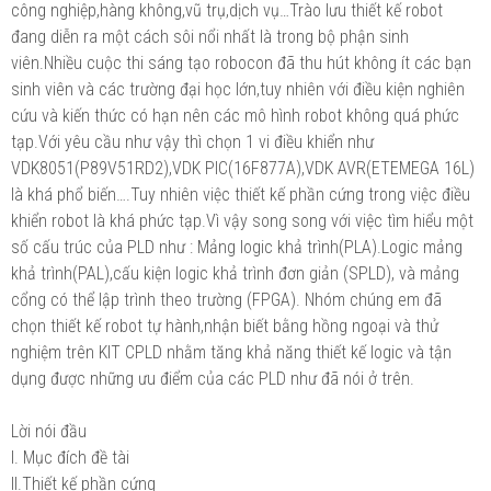
công nghiệp,hàng không,vũ trụ,dịch vụ…Trào lưu thiết kế robot
đang diễn ra một cách sôi nổi nhất là trong bộ phận sinh
viên.Nhiều cuộc thi sáng tạo robocon đã thu hút không ít các bạn
sinh viên và các trường đại học lớn,tuy nhiên với điều kiện nghiên
cứu và kiến thức có hạn nên các mô hình robot không quá phức
tạp.Với yêu cầu như vậy thì chọn 1 vi điều khiển như
VDK8051(P89V51RD2),VDK PIC(16F877A),VDK AVR(ETEMEGA 16L)
là khá phổ biến….Tuy nhiên việc thiết kế phần cứng trong việc điều
khiển robot là khá phức tạp.Vì vậy song song với việc tìm hiểu một
số cấu trúc của PLD như : Mảng logic khả trình(PLA).Logic mảng
khả trình(PAL),cấu kiện logic khả trình đơn giản (SPLD), và mảng
cổng có thể lập trình theo trường (FPGA). Nhóm chúng em đã
chọn thiết kế robot tự hành,nhận biết bằng hồng ngoại và thử
nghiệm trên KIT CPLD nhằm tăng khả năng thiết kế logic và tận
dụng được những ưu điểm của các PLD như đã nói ở trên.
Lời nói đầu
I. Mục đích đề tài
II.Thiết kế phần cứng