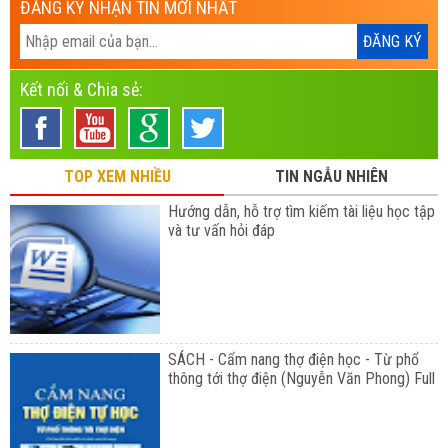
ĐĂNG KÝ NHẬN TIN MỚI NHẤT
Kết nối & Chia sẻ:
TOP XEM NHIỀU
TIN NGẪU NHIÊN
Hướng dẫn, hỗ trợ tìm kiếm tài liệu học tập
và tư vấn hỏi đáp
SÁCH - Cẩm nang thợ điện học - Từ phổ
thông tới thợ điện (Nguyễn Văn Phong) Full