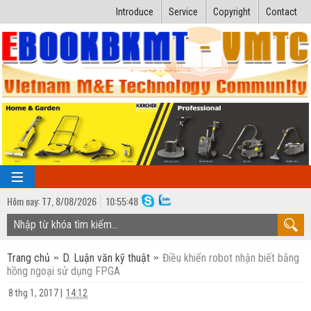
Introduce
Service
Copyright
Contact
Hôm nay:
T7,
8
/
08
/
2026
10
:
55:49
TRANG CHỦ
Trang chủ
D. Luận văn kỹ thuật
Điều khiển robot nhận biết bằng
Bài giảng kỹ thuật
hồng ngoại sử dụng FPGA
Ngành Nhiệt lạnh
Luận văn kỹ thuật
8 thg 1, 2017
|
14:12