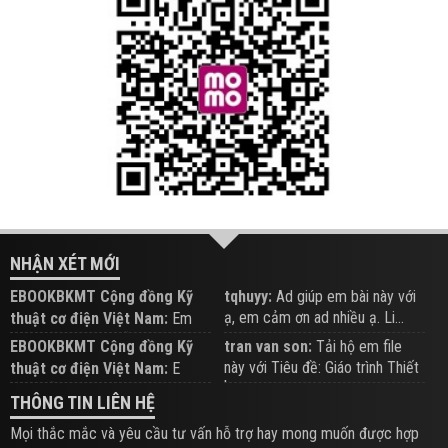
NHẬN XÉT MỚI
EBOOKBKMT Cộng đồng Kỹ
tqhuyy:
Ad giúp em bài này với
ạ, em cảm ơn ad nhiều ạ. Li...
thuật cơ điện Việt Nam:
Em
đăng trên Group hỗ trợ nhé
EBOOKBKMT Cộng đồng Kỹ
tran van son:
Tải hộ em file
này với Tiêu đề: Giáo trình Thiết
thuật cơ điện Việt Nam:
E
b...
xem hỗ trợ trên Group
THÔNG TIN LIÊN HỆ
Mọi thắc mắc và yêu cầu tư vấn hỗ trợ hay mong muốn được hợp