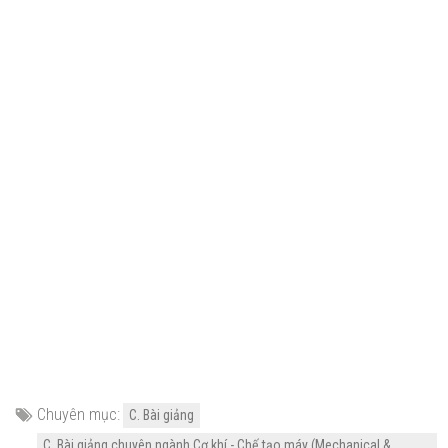
Chuyên mục:
C. Bài giảng
C. Bài giảng chuyên ngành Cơ khí - Chế tạo máy (Mechanical &