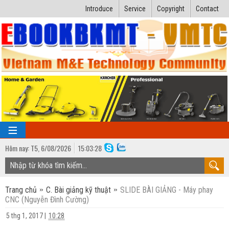
Introduce
Service
Copyright
Contact
Hôm nay:
T5,
6
/
08
/
2026
15
:
03:28
TRANG CHỦ
Trang chủ
C. Bài giảng kỹ thuật
SLIDE BÀI GIẢNG - Máy phay
Bài giảng kỹ thuật
CNC (Nguyễn Đình Cường)
Ngành Nhiệt lạnh
Luận văn kỹ thuật
5 thg 1, 2017
|
10:28