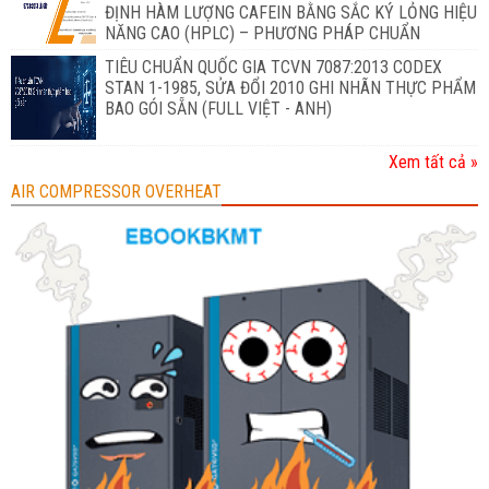
ĐỊNH HÀM LƯỢNG CAFEIN BẰNG SẮC KÝ LỎNG HIỆU
NĂNG CAO (HPLC) – PHƯƠNG PHÁP CHUẨN
TIÊU CHUẨN QUỐC GIA TCVN 7087:2013 CODEX
STAN 1-1985, SỬA ĐỔI 2010 GHI NHÃN THỰC PHẨM
BAO GÓI SẴN (FULL VIỆT - ANH)
Xem tất cả »
AIR COMPRESSOR OVERHEAT