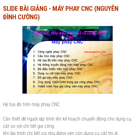
SLIDE BÀI GIẢNG - MÁY PHAY CNC (NGUYỄN
Ngành Tài chính - Ngân hàng
Ngành Quản trị kinh doanh
ĐÌNH CƯỜNG)
Khác
Ngành Tài chính - Ngân hàng
Bài giảng xã hội
Khác
Chính trị - Tư tưởng
Luận văn xã hội
Lịch sử - Văn hóa
Chính trị - Tư tưởng
Tâm lý học
Lịch sử - Văn hóa
Khác
Tâm lý học
Khác
Hệ tọa độ trên máy phay CNC.
Cần thiết để người lập trình lên kế hoạch chuyển động cho dụng cụ
cắt so với chi tiết gia công.
Khi lập trình chi tiết coi như đứng yên còn dụng cụ cắt thì di