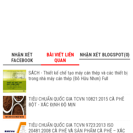
NHẬN XÉT
BÀI VIẾT LIÊN
NHẬN XÉT BLOGSPOT(0)
FACEBOOK
QUAN
SÁCH - Thiết kế chế tạo máy cán thép và các thiết bị
trong nhà máy cán thép (Đỗ Hữu Nhơn) Full
TIÊU CHUẨN QUỐC GIA TCVN 10821:2015 CÀ PHÊ
BỘT - XÁC ĐỊNH ĐỘ MỊN
TIÊU CHUẨN QUỐC GIA TCVN 9723:2013 ISO
20481:2008 CÀ PHÊ VÀ SẢN PHẨM CÀ PHÊ – XÁC