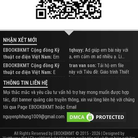
NHẬN XÉT MỚI
EBOOKBKMT Cộng đồng Kỹ
tqhuyy:
Ad giúp em bài này với
ạ, em cảm ơn ad nhiều ạ. Li...
thuật cơ điện Việt Nam:
Em
đăng trên Group hỗ trợ nhé
EBOOKBKMT Cộng đồng Kỹ
tran van son:
Tải hộ em file
này với Tiêu đề: Giáo trình Thiết
thuật cơ điện Việt Nam:
E
b...
xem hỗ trợ trên Group
THÔNG TIN LIÊN HỆ
Mọi thắc mắc và yêu cầu tư vấn hỗ trợ hay mong muốn được hợp
tác, đặt banner quảng cáo truyền thông, xin vui lòng liên hệ với chúng
tôi qua Page EBOOKBKMT hoặc Email
nguyenphihung1009@gmail.com
All Rights Reserved by EBOOKBKMT © 2015 - 2026 | Designed by