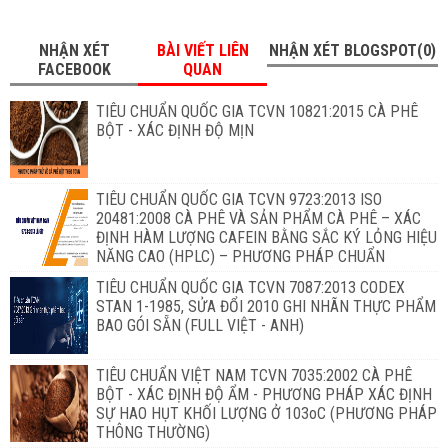
NHẬN XÉT
BÀI VIẾT LIÊN
NHẬN XÉT BLOGSPOT(0)
FACEBOOK
QUAN
TIÊU CHUẨN QUỐC GIA TCVN 10821:2015 CÀ PHÊ
BỘT - XÁC ĐỊNH ĐỘ MỊN
TIÊU CHUẨN QUỐC GIA TCVN 9723:2013 ISO
20481:2008 CÀ PHÊ VÀ SẢN PHẨM CÀ PHÊ – XÁC
ĐỊNH HÀM LƯỢNG CAFEIN BẰNG SẮC KÝ LỎNG HIỆU
NĂNG CAO (HPLC) – PHƯƠNG PHÁP CHUẨN
TIÊU CHUẨN QUỐC GIA TCVN 7087:2013 CODEX
STAN 1-1985, SỬA ĐỔI 2010 GHI NHÃN THỰC PHẨM
BAO GÓI SẴN (FULL VIỆT - ANH)
TIÊU CHUẨN VIỆT NAM TCVN 7035:2002 CÀ PHÊ
BỘT - XÁC ĐỊNH ĐỘ ẨM - PHƯƠNG PHÁP XÁC ĐỊNH
SỰ HAO HỤT KHỐI LƯỢNG Ở 103oC (PHƯƠNG PHÁP
THÔNG THƯỜNG)