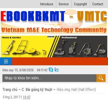
Introduce
Service
Copyright
Contact
Hôm nay:
T5,
6
/
08
/
2026
04
:
11:43
TRANG CHỦ
Trang chủ
C. Bài giảng kỹ thuật
Hiệu ứng Hall (Hall Effect)
Bài giảng kỹ thuật
5 thg 2, 2017
|
10:47
Ngành Nhiệt lạnh
Luận văn kỹ thuật