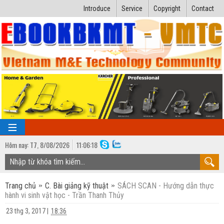
Introduce
Service
Copyright
Contact
Hôm nay:
T7,
8
/
08
/
2026
11
:
06:19
TRANG CHỦ
Trang chủ
C. Bài giảng kỹ thuật
SÁCH SCAN - Hướng dẫn thực
Bài giảng kỹ thuật
hành vi sinh vật học - Trần Thanh Thủy
Ngành Nhiệt lạnh
Luận văn kỹ thuật
23 thg 3, 2017
|
18:36