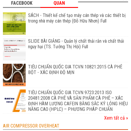
FACEBOOK
QUAN
SÁCH - Thiết kế chế tạo máy cán thép và các thiết bị
trong nhà máy cán thép (Đỗ Hữu Nhơn) Full
SLIDE BÀI GIẢNG - Quản lý chất thải rắn và chất thải
nguy hại (TS. Tưởng Thị Hội) Full
TIÊU CHUẨN QUỐC GIA TCVN 10821:2015 CÀ PHÊ
BỘT - XÁC ĐỊNH ĐỘ MỊN
TIÊU CHUẨN QUỐC GIA TCVN 9723:2013 ISO
20481:2008 CÀ PHÊ VÀ SẢN PHẨM CÀ PHÊ – XÁC
ĐỊNH HÀM LƯỢNG CAFEIN BẰNG SẮC KÝ LỎNG HIỆU
NĂNG CAO (HPLC) – PHƯƠNG PHÁP CHUẨN
Xem tất cả »
AIR COMPRESSOR OVERHEAT