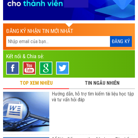
ĐĂNG KÝ NHẬN TIN MỚI NHẤT
Kết nối & Chia sẻ:
TOP XEM NHIỀU
TIN NGẪU NHIÊN
Hướng dẫn, hỗ trợ tìm kiếm tài liệu học tập
và tư vấn hỏi đáp