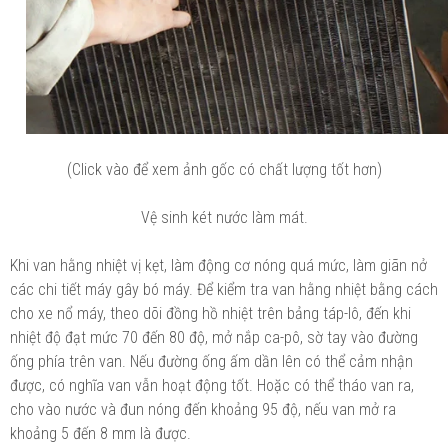
(Click vào để xem ảnh gốc có chất lượng tốt hơn)
Vệ sinh két nước làm mát.
Khi van hằng nhiệt vị kẹt, làm động cơ nóng quá mức, làm giãn nở
các chi tiết máy gây bó máy. Để kiểm tra van hằng nhiệt bằng cách
cho xe nổ máy, theo dõi đồng hồ nhiệt trên bảng táp-lô, đến khi
nhiệt độ đạt mức 70 đến 80 độ, mở nắp ca-pô, sờ tay vào đường
ống phía trên van. Nếu đường ống ấm dần lên có thể cảm nhận
được, có nghĩa van vẫn hoạt động tốt. Hoặc có thể tháo van ra,
cho vào nước và đun nóng đến khoảng 95 độ, nếu van mở ra
khoảng 5 đến 8 mm là được.