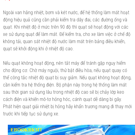
Ngoài van hằng nhiệt, bơm và két nước, để hệ thống làm mát hoạt
động hiệu quả cũng cần phải kiểm tra dây đai, các đường ống và
quạt. Khi nhiệt độ ở mức trên 90 độ thì quạt sẽ hoạt động với các
xe sử dụng quạt để làm mát. Để kiểm tra, cho xe làm việc ở chế độ
không tải, quan sát nhiệt độ nước làm mát trên bảng điều khiển,
quạt sẽ khởi động khi ở nhiệt độ cao.
Nếu quạt không hoạt động, nên tắt máy để tránh gặp nguy hiểm
cho động cơ. Chờ máy nguội, thử bật điều hòa, nếu quạt quay có
thể công tắc nhiệt độ quạt bị suy giảm. Nếu quạt không hoạt động,
cần kiểm tra hệ thống điện. Bộ phận này trong hệ thống làm mát
sau thời gian sử dụng lâu trong nhiệt độ cao sẽ bị chảy lớp keo
cách điện và khiến mô-tơ hỏng hóc, cánh quạt dễ dàng bi gãy.
Phát hiện quạt giải nhiệt bị hỏng hãy khẩn trương mang đi thay mới
trước khi tiếp tục sử dụng xe.