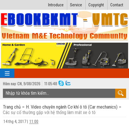
Introduce
Service
Copyright
Contact
Hôm nay:
CN,
9
/
08
/
2026
11
:
05:49
TRANG CHỦ
Trang chủ
H. Video chuyên ngành Cơ khí ô tô (Car mechanics)
Bài giảng kỹ thuật
Các sự cố thường gặp với hệ thống làm mát xe ô tô
Ngành Nhiệt lạnh
Luận văn kỹ thuật
14 thg 4, 2017
|
11:00