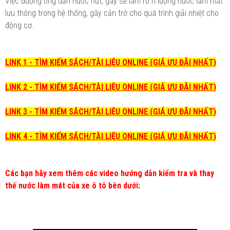
Việc đường ống dẫn nước nứt, gãy sẽ làm rò rỉ lượng nước làm mát
lưu thông trong hệ thống, gây cản trở cho quá trình giải nhiệt cho
động cơ.
LINK 1 - TÌM KIẾM SÁCH/TÀI LIỆU ONLINE (GIÁ ƯU ĐÃI NHẤT)
LINK 2 - TÌM KIẾM SÁCH/TÀI LIỆU ONLINE (GIÁ ƯU ĐÃI NHẤT)
LINK 3 - TÌM KIẾM SÁCH/TÀI LIỆU ONLINE (GIÁ ƯU ĐÃI NHẤT)
LINK 4 - TÌM KIẾM SÁCH/TÀI LIỆU ONLINE (GIÁ ƯU ĐÃI NHẤT)
Các bạn hãy xem thêm các video hướng dẫn kiểm tra và thay
thế nước làm mát của xe ô tô bên dưới: