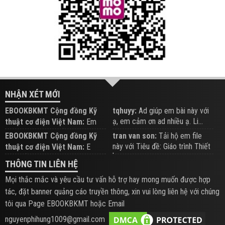
NHẬN XÉT MỚI
EBOOKBKMT Cộng đồng Kỹ
tqhuyy:
Ad giúp em bài này với
ạ, em cảm ơn ad nhiều ạ. Li...
thuật cơ điện Việt Nam:
Em
đăng trên Group hỗ trợ nhé
EBOOKBKMT Cộng đồng Kỹ
tran van son:
Tải hộ em file
này với Tiêu đề: Giáo trình Thiết
thuật cơ điện Việt Nam:
E
b...
xem hỗ trợ trên Group
THÔNG TIN LIÊN HỆ
Mọi thắc mắc và yêu cầu tư vấn hỗ trợ hay mong muốn được hợp
tác, đặt banner quảng cáo truyền thông, xin vui lòng liên hệ với chúng
tôi qua Page EBOOKBKMT hoặc Email
nguyenphihung1009@gmail.com