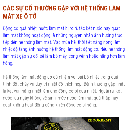
CÁC SỰ CỐ THƯỜNG GẶP VỚI HỆ THỐNG LÀM
Ngành Tài chính - Ngân hàng
Ngành Quản trị kinh doanh
MÁT XE Ô TÔ
Khác
Ngành Tài chính - Ngân hàng
Động cơ quá nhiệt, nước làm mát bị rò rỉ, tắc két nước hay quạt
Bài giảng xã hội
Khác
làm mát không hoạt động là những nguyên nhân ảnh hưởng trực
tiếp đến hệ thống làm mát.
Vào mùa hè, thời tiết nắng nóng làm
Chính trị - Tư tưởng
Luận văn xã hội
nhiệt độ tăng ảnh hưởng hệ thống làm mát động cơ. Nếu hệ thống
Lịch sử - Văn hóa
làm mát gặp sự cố, sẽ làm bó máy, cong vênh hoặc nặng hơn làm
Chính trị - Tư tưởng
hỏng.
Tâm lý học
Lịch sử - Văn hóa
Hệ thống làm mát động cơ có nhiệm vụ loại bỏ nhiệt trong quá
Khác
Tâm lý học
trình đốt cháy và duy trì nhiệt độ thích hợp. Bệnh thường gặp nhất
là kẹt van hằng nhiệt làm cho động cơ bị quá nhiệt. Ngoài ra, két
Khác
nước lâu ngày không vệ sinh, mức nước làm mát quá thấp hay
quạt không hoạt động cũng khiến động cơ bị nóng.