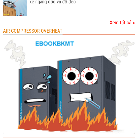
xe ngang dốc và đổ đèo
Xem tất cả »
AIR COMPRESSOR OVERHEAT