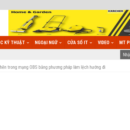
C KỸ THUẬT
NGOẠI NGỮ
CỬA SỔ IT
VIDEO
MT P
nghẽn trong mạng OBS bằng phương pháp làm lệch hướng đi