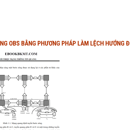
ẠNG OBS BẰNG PHƯƠNG PHÁP LÀM LỆCH HƯỚNG Đ