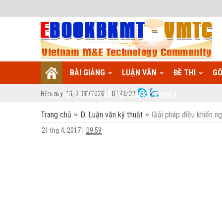
BÀI GIẢNG
LUẬN VĂN
ĐỀ THI
GÓ
Hôm nay:
T6,
7
/
08
/
2026
07
:
45:03
HỖ TRỢ TÀI LIỆU VÀ TƯ VẤN KỸ THUẬT
Trang chủ
D. Luận văn kỹ thuật
Giải pháp điều khiển 
21 thg 4, 2017
|
09:59