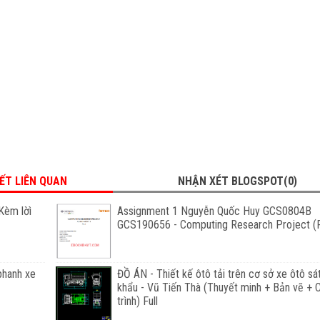
IẾT LIÊN QUAN
NHẬN XÉT BLOGSPOT(0)
Kèm lờì
Assignment 1 Nguyễn Quốc Huy GCS0804B
GCS190656 - Computing Research Project (F
phanh xe
ĐỒ ÁN - Thiết kế ôtô tải trên cơ sở xe ôtô sá
khẩu - Vũ Tiến Thà (Thuyết minh + Bản vẽ +
trình) Full