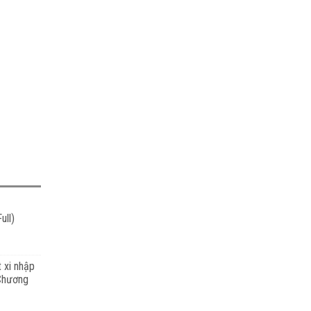
ull)
t xi nhập
 Chương