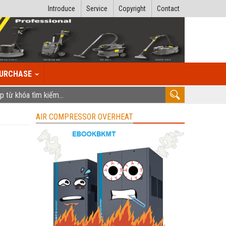
Introduce
Service
Copyright
Contact
URCHASE
AIR COMPRESSOR OVERHEAT