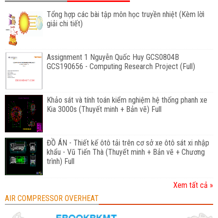
Tổng hợp các bài tập môn học truyền nhiệt (Kèm lờì
giải chi tiết)
Assignment 1 Nguyễn Quốc Huy GCS0804B
GCS190656 - Computing Research Project (Full)
Khảo sát và tính toán kiểm nghiệm hệ thống phanh xe
Kia 3000s (Thuyết minh + Bản vẽ) Full
ĐỒ ÁN - Thiết kế ôtô tải trên cơ sở xe ôtô sát xi nhập
khẩu - Vũ Tiến Thà (Thuyết minh + Bản vẽ + Chương
trình) Full
Xem tất cả »
AIR COMPRESSOR OVERHEAT