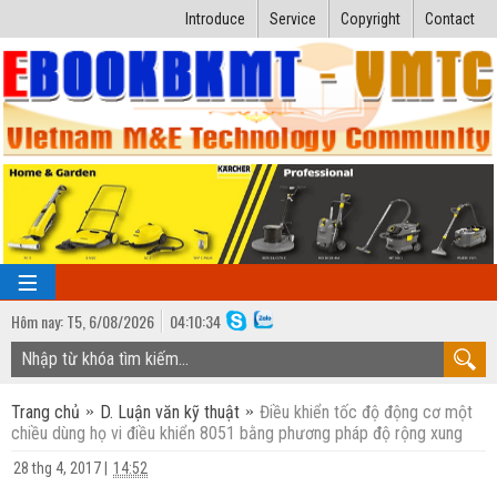
Introduce
Service
Copyright
Contact
Hôm nay:
T5,
6
/
08
/
2026
04
:
10:34
TRANG CHỦ
Trang chủ
D. Luận văn kỹ thuật
Điều khiển tốc độ động cơ một
Bài giảng kỹ thuật
chiều dùng họ vi điều khiển 8051 bằng phương pháp độ rộng xung
Ngành Nhiệt lạnh
Luận văn kỹ thuật
28 thg 4, 2017
|
14:52