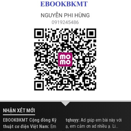
NHẬN XÉT MỚI
EBOOKBKMT Cộng đồng Kỹ
tqhuyy:
Ad giúp em bài này với
ạ, em cảm ơn ad nhiều ạ. Li...
thuật cơ điện Việt Nam:
Em