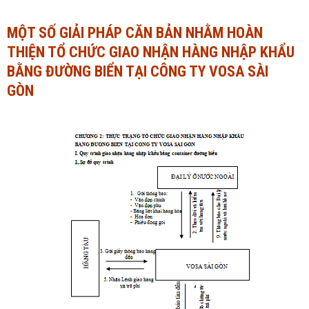
Ngành Tài chính - Ngân hàng
Ngành Quản trị kinh doanh
MỘT SỐ GIẢI PHÁP CĂN BẢN NHẰM HOÀN
THIỆN TỔ CHỨC GIAO NHẬN HÀNG NHẬP KHẨU
Khác
Ngành Tài chính - Ngân hàng
BẰNG ĐƯỜNG BIỂN TẠI CÔNG TY VOSA SÀI
Bài giảng xã hội
Khác
GÒN
Chính trị - Tư tưởng
Luận văn xã hội
Lịch sử - Văn hóa
Chính trị - Tư tưởng
Tâm lý học
Lịch sử - Văn hóa
Khác
Tâm lý học
Khác