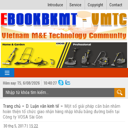
Introduce
Service
Copyright
Contact
Hôm nay:
T5,
6
/
08
/
2026
10
:
40:28
TRANG CHỦ
Trang chủ
D. Luận văn kinh tế
Một số giải pháp căn bản nhằm
Bài giảng kỹ thuật
hoàn thiện tổ chức giao nhận hàng nhập khẩu bằng đường biển tại
Công ty VOSA Sài Gòn
Ngành Nhiệt lạnh
Luận văn kỹ thuật
30 thg 5, 2017
|
15:22