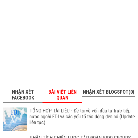
NHẬN XÉT
BÀI VIẾT LIÊN
NHẬN XÉT BLOGSPOT(0)
FACEBOOK
QUAN
TỔNG HỢP TÀI LIỆU - Đề tài về vốn đầu tư trực tiếp
nước ngoài FDI và các yếu tố tác động đến nó (Update
liên tục)
PHÂN TÍCH CHIẾN LƯỢC TẬP ĐOÀN KIDO GROUPS