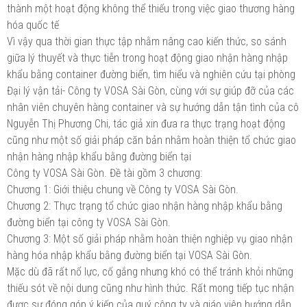
thành một hoạt động không thể thiếu trong việc giao thương hàng
hóa quốc tế
Vì vậy qua thời gian thực tập nhằm nâng cao kiến thức, so sánh
giữa lý thuyết và thực tiễn trong hoạt động giao nhận hàng nhập
khẩu bằng container đường biển, tìm hiểu và nghiên cứu tại phòng
Đại lý vận tải- Công ty VOSA Sài Gòn, cùng với sự giúp đỡ của các
nhân viên chuyên hàng container và sự hướng dẫn tận tình của cô
Nguyễn Thị Phương Chi, tác giả xin đưa ra thực trạng hoạt động
cũng như một số giải pháp căn bản nhằm hoàn thiện tổ chức giao
nhận hàng nhập khẩu bằng đường biển tại
Công ty VOSA Sài Gòn. Đề tài gồm 3 chương:
Chương 1: Giới thiệu chung về Công ty VOSA Sài Gòn.
Chương 2: Thực trạng tổ chức giao nhận hàng nhập khẩu bằng
đường biển tại công ty VOSA Sài Gòn.
Chương 3: Một số giải pháp nhằm hoàn thiện nghiệp vụ giao nhận
hàng hóa nhập khẩu bằng đường biển tại VOSA Sài Gòn.
Mặc dù đã rất nổ lực, cố gắng nhưng khó có thể tránh khỏi những
thiếu sót về nội dung cũng như hình thức. Rất mong tiếp tục nhận
được sự đóng góp ý kiến của quý công ty và giáo viên hướng dẫn