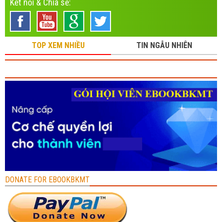
Kết nối & Chia sẻ:
TOP XEM NHIỀU
TIN NGẪU NHIÊN
DONATE FOR EBOOKBKMT