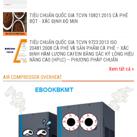
TIÊU CHUẨN QUỐC GIA TCVN 10821:2015 CÀ PHÊ
BỘT - XÁC ĐỊNH ĐỘ MỊN
TIÊU CHUẨN QUỐC GIA TCVN 9723:2013 ISO
20481:2008 CÀ PHÊ VÀ SẢN PHẨM CÀ PHÊ – XÁC
ĐỊNH HÀM LƯỢNG CAFEIN BẰNG SẮC KÝ LỎNG HIỆU
NĂNG CAO (HPLC) – PHƯƠNG PHÁP CHUẨN
Xem tất cả »
AIR COMPRESSOR OVERHEAT