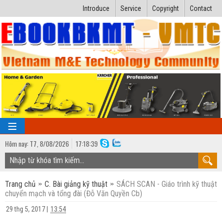
Introduce
Service
Copyright
Contact
Hôm nay:
T7,
8
/
08
/
2026
17
:
18:39
TRANG CHỦ
Trang chủ
C. Bài giảng kỹ thuật
SÁCH SCAN - Giáo trình kỹ thuật
Bài giảng kỹ thuật
chuyển mạch và tổng đài (Đỗ Văn Quyền Cb)
Ngành Nhiệt lạnh
Luận văn kỹ thuật
29 thg 5, 2017
|
13:54