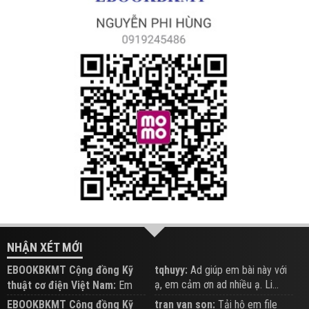
NHẬN XÉT MỚI
EBOOKBKMT Cộng đồng Kỹ
tqhuyy:
Ad giúp em bài này với
ạ, em cảm ơn ad nhiều ạ. Li...
thuật cơ điện Việt Nam:
Em
đăng trên Group hỗ trợ nhé
EBOOKBKMT Cộng đồng Kỹ
tran van son:
Tải hộ em file