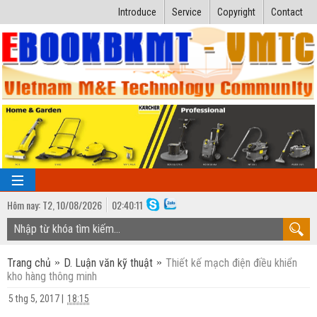
Introduce
Service
Copyright
Contact
Hôm nay:
T2,
10
/
08
/
2026
02
:
40:12
TRANG CHỦ
Trang chủ
D. Luận văn kỹ thuật
Thiết kế mạch điện điều khiển
Bài giảng kỹ thuật
kho hàng thông minh
Ngành Nhiệt lạnh
Luận văn kỹ thuật
5 thg 5, 2017
|
18:15