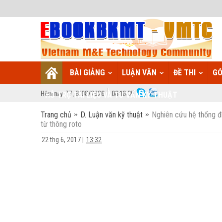
BÀI GIẢNG
LUẬN VĂN
ĐỀ THI
GÓ
Hôm nay:
T7,
8
/
08
/
2026
08
:
16:35
HỖ TRỢ TÀI LIỆU VÀ TƯ VẤN KỸ THUẬT
Trang chủ
D. Luận văn kỹ thuật
Nghiên cứu hệ thống đ
từ thông roto
22 thg 6, 2017
|
13:32