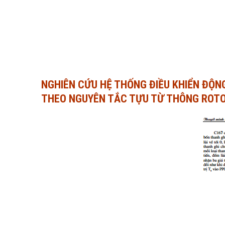
NGHIÊN CỨU HỆ THỐNG ĐIỀU KHIỂN ĐỘN
THEO NGUYÊN TẮC TỰU TỪ THÔNG ROT