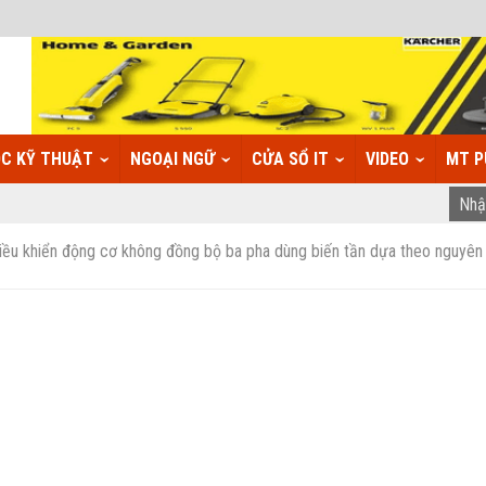
C KỸ THUẬT
NGOẠI NGỮ
CỬA SỔ IT
VIDEO
MT P
iều khiển động cơ không đồng bộ ba pha dùng biến tần dựa theo nguyên