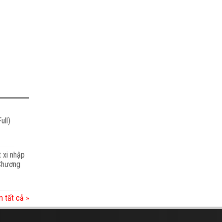
ull)
t xi nhập
 Chương
 tất cả »