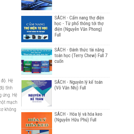
SÁCH - Cẩm nang thợ điện
học - Từ phổ thông tới thợ
điện (Nguyễn Văn Phong)
Full
SÁCH - Đánh thức tài năng
toán học (Terry Chew) Full 7
cuốn
 độ. Hệ
SÁCH - Nguyên lý kế toán
(Võ Văn Nhị) Full
độ tĩnh
g ứng. Hệ
 một mạch
 cơ không
SÁCH - Hóa lý và hóa keo
(Nguyễn Hữu Phú) Full