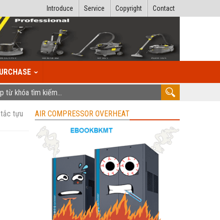
Introduce
Service
Copyright
Contact
URCHASE
 tắc tựu
AIR COMPRESSOR OVERHEAT