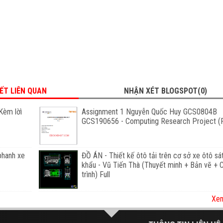
IẾT LIÊN QUAN
NHẬN XÉT BLOGSPOT(0)
Kèm lờì
Assignment 1 Nguyễn Quốc Huy GCS0804B
GCS190656 - Computing Research Project (F
phanh xe
ĐỒ ÁN - Thiết kế ôtô tải trên cơ sở xe ôtô sá
khẩu - Vũ Tiến Thà (Thuyết minh + Bản vẽ +
trình) Full
Xem