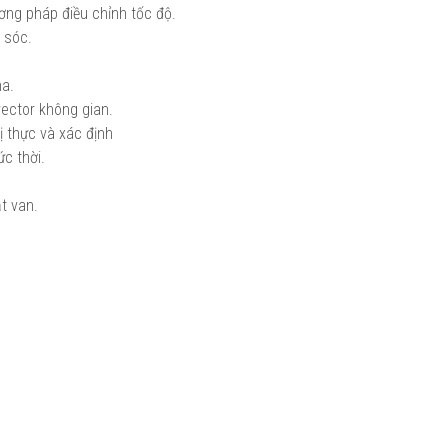
ng pháp điều chỉnh tốc độ.
 sóc.
ha.
vector không gian.
ị thực và xác định
ức thời.
ắt van.