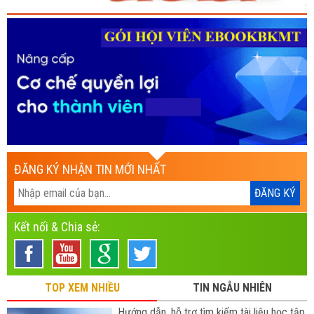
ĐĂNG KÝ NHẬN TIN MỚI NHẤT
Kết nối & Chia sẻ:
TOP XEM NHIỀU
TIN NGẪU NHIÊN
Hướng dẫn, hỗ trợ tìm kiếm tài liệu học tập