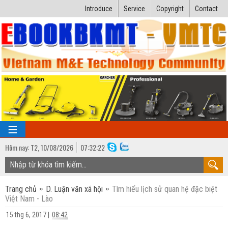
Introduce
Service
Copyright
Contact
Hôm nay:
T2,
10
/
08
/
2026
07
:
32:23
TRANG CHỦ
Trang chủ
D. Luận văn xã hội
Tìm hiểu lịch sử quan hệ đặc biệt
Bài giảng kỹ thuật
Việt Nam - Lào
Ngành Nhiệt lạnh
Luận văn kỹ thuật
15 thg 6, 2017
|
08:42