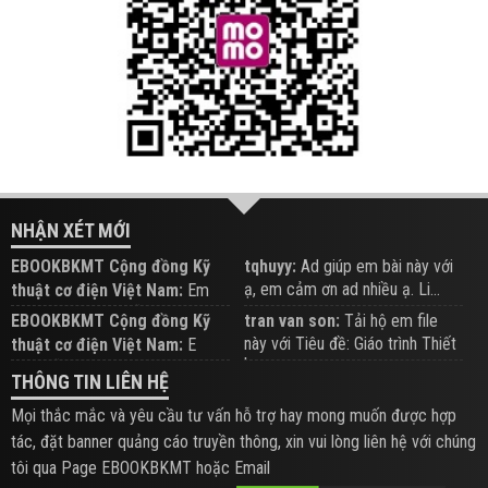
NHẬN XÉT MỚI
EBOOKBKMT Cộng đồng Kỹ
tqhuyy:
Ad giúp em bài này với
ạ, em cảm ơn ad nhiều ạ. Li...
thuật cơ điện Việt Nam:
Em
đăng trên Group hỗ trợ nhé
EBOOKBKMT Cộng đồng Kỹ
tran van son:
Tải hộ em file
này với Tiêu đề: Giáo trình Thiết
thuật cơ điện Việt Nam:
E
b...
xem hỗ trợ trên Group
THÔNG TIN LIÊN HỆ
Mọi thắc mắc và yêu cầu tư vấn hỗ trợ hay mong muốn được hợp
tác, đặt banner quảng cáo truyền thông, xin vui lòng liên hệ với chúng
tôi qua Page EBOOKBKMT hoặc Email