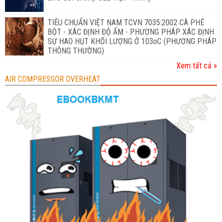
TIÊU CHUẨN VIỆT NAM TCVN 7035:2002 CÀ PHÊ
BỘT - XÁC ĐỊNH ĐỘ ẨM - PHƯƠNG PHÁP XÁC ĐỊNH
SỰ HAO HỤT KHỐI LƯỢNG Ở 103oC (PHƯƠNG PHÁP
THÔNG THƯỜNG)
Xem tất cả »
AIR COMPRESSOR OVERHEAT