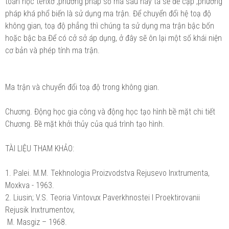
toán học tenxơ ,phương pháp số mà sau này ta sẽ đề cập ,phương
pháp khá phổ biến là sử dụng ma trận. Để chuyển đổi hệ toạ độ
không gian, toạ độ phẳng thì chúng ta sử dụng ma trận bậc bốn
hoặc bậc ba.Để có cở sở áp dụng, ở đây sẽ ôn lại một số khái niện
cơ bản và phép tính ma trận.
Ma trận và chuyển đổi toạ độ trong không gian.
Chương. Động học gia công và động học tạo hình bề mặt chi tiết
Chương. Bề mặt khởi thủy của quá trình tạo hình.
TÀI LIỆU THAM KHẢO:
1. Palei. M.M. Tekhnologia Proizvodstva Rejusevo Inxtrumenta,
Moxkva - 1963.
2. Liusin; V.S. Teoria Vintovưx Paverkhnostei I Proektirovanii
Rejusik Inxtrumentov,
M. Masgiz – 1968.