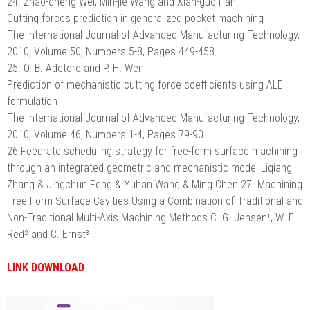
24. Zhao-cheng Wei, Min-jie Wang and Xian-guo Han
Cutting forces prediction in generalized pocket machining
The International Journal of Advanced Manufacturing Technology,
2010, Volume 50, Numbers 5-8, Pages 449-458
25. O. B. Adetoro and P. H. Wen
Prediction of mechanistic cutting force coefficients using ALE
formulation
The International Journal of Advanced Manufacturing Technology,
2010, Volume 46, Numbers 1-4, Pages 79-90
26.Feedrate scheduling strategy for free-form surface machining
through an integrated geometric and mechanistic model Liqiang
Zhang & Jingchun Feng & Yuhan Wang & Ming Chen 27. Machining
Free-Form Surface Cavities Using a Combination of Traditional and
Non-Traditional Multi-Axis Machining Methods C. G. Jensen¹, W. E.
Red² and C. Ernst³ .
LINK DOWNLOAD