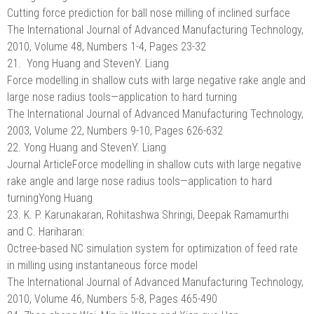
Cutting force prediction for ball nose milling of inclined surface
The International Journal of Advanced Manufacturing Technology,
2010, Volume 48, Numbers 1-4, Pages 23-32
21. Yong Huang and StevenY. Liang
Force modelling in shallow cuts with large negative rake angle and
large nose radius tools—application to hard turning
The International Journal of Advanced Manufacturing Technology,
2003, Volume 22, Numbers 9-10, Pages 626-632
22. Yong Huang and StevenY. Liang
Journal ArticleForce modelling in shallow cuts with large negative
rake angle and large nose radius tools—application to hard
turningYong Huang
23. K. P. Karunakaran, Rohitashwa Shringi, Deepak Ramamurthi
and C. Hariharan:
Octree-based NC simulation system for optimization of feed rate
in milling using instantaneous force model
The International Journal of Advanced Manufacturing Technology,
2010, Volume 46, Numbers 5-8, Pages 465-490