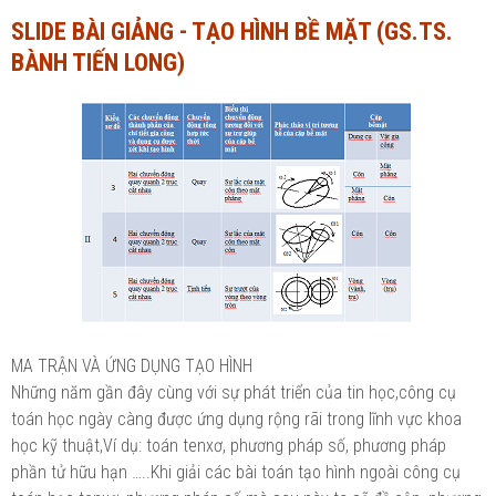
SLIDE BÀI GIẢNG - TẠO HÌNH BỀ MẶT (GS.TS.
Ngành Tài chính - Ngân hàng
Ngành Quản trị kinh doanh
BÀNH TIẾN LONG)
Khác
Ngành Tài chính - Ngân hàng
Bài giảng xã hội
Khác
Chính trị - Tư tưởng
Luận văn xã hội
Lịch sử - Văn hóa
Chính trị - Tư tưởng
Tâm lý học
Lịch sử - Văn hóa
Khác
Tâm lý học
Khác
MA TRẬN VÀ ỨNG DỤNG TẠO HÌNH
Những năm gần đây cùng với sự phát triển của tin học,công cụ
toán học ngày càng được ứng dụng rộng rãi trong lĩnh vực khoa
học kỹ thuật,Ví dụ: toán tenxơ, phương pháp số, phương pháp
phần tử hữu hạn …..Khi giải các bài toán tạo hình ngoài công cụ