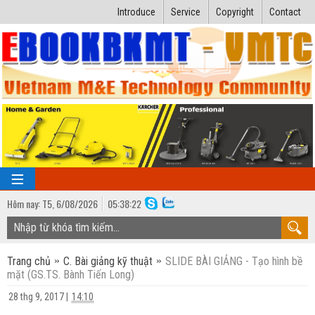
Introduce
Service
Copyright
Contact
Hôm nay:
T5,
6
/
08
/
2026
05
:
38:22
TRANG CHỦ
Trang chủ
C. Bài giảng kỹ thuật
SLIDE BÀI GIẢNG - Tạo hình bề
Bài giảng kỹ thuật
mặt (GS.TS. Bành Tiến Long)
Ngành Nhiệt lạnh
Luận văn kỹ thuật
28 thg 9, 2017
|
14:10