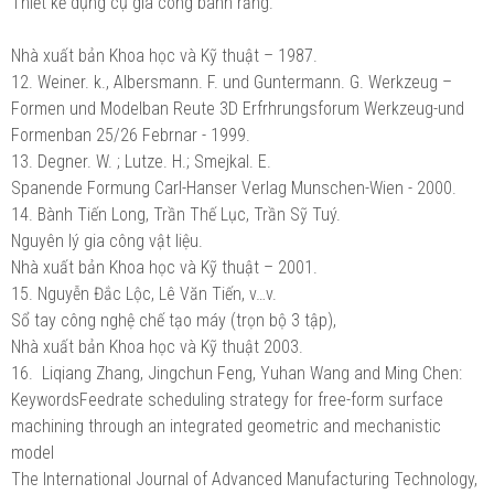
Thiết kế dụng cụ gia công bánh răng.
Nhà xuất bản Khoa học và Kỹ thuật – 1987.
12. Weiner. k., Albersmann. F. und Guntermann. G. Werkzeug –
Formen und Modelban Reute 3D Erfrhrungsforum Werkzeug-und
Formenban 25/26 Febrnar - 1999.
13. Degner. W. ; Lutze. H.; Smejkal. E.
Spanende Formung Carl-Hanser Verlag Munschen-Wien - 2000.
14. Bành Tiến Long, Trần Thế Lục, Trần Sỹ Tuý.
Nguyên lý gia công vật liệu.
Nhà xuất bản Khoa học và Kỹ thuật – 2001.
15. Nguyễn Đắc Lộc, Lê Văn Tiến, v…v.
Sổ tay công nghệ chế tạo máy (trọn bộ 3 tập),
Nhà xuất bản Khoa học và Kỹ thuật 2003.
16. Liqiang Zhang, Jingchun Feng, Yuhan Wang and Ming Chen:
KeywordsFeedrate scheduling strategy for free-form surface
machining through an integrated geometric and mechanistic
model
The International Journal of Advanced Manufacturing Technology,