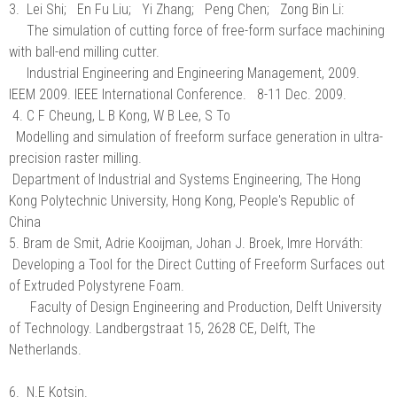
3. Lei Shi; En Fu Liu; Yi Zhang; Peng Chen; Zong Bin Li:
The simulation of cutting force of free-form surface machining
with ball-end milling cutter.
Industrial Engineering and Engineering Management, 2009.
IEEM 2009. IEEE International Conference. 8-11 Dec. 2009.
4. C F Cheung, L B Kong, W B Lee, S To
Modelling and simulation of freeform surface generation in ultra-
precision raster milling.
Department of Industrial and Systems Engineering, The Hong
Kong Polytechnic University, Hong Kong, People's Republic of
China
5. Bram de Smit, Adrie Kooijman, Johan J. Broek, Imre Horváth:
Developing a Tool for the Direct Cutting of Freeform Surfaces out
of Extruded Polystyrene Foam.
Faculty of Design Engineering and Production, Delft University
of Technology. Landbergstraat 15, 2628 CE, Delft, The
Netherlands.
6. N.E Kotsin.