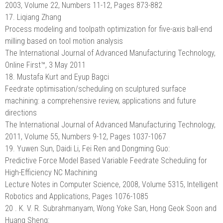
2003, Volume 22, Numbers 11-12, Pages 873-882
17. Liqiang Zhang
Process modeling and toolpath optimization for five-axis ball-end
milling based on tool motion analysis
The International Journal of Advanced Manufacturing Technology,
Online First™, 3 May 2011
18. Mustafa Kurt and Eyup Bagci
Feedrate optimisation/scheduling on sculptured surface
machining: a comprehensive review, applications and future
directions
The International Journal of Advanced Manufacturing Technology,
2011, Volume 55, Numbers 9-12, Pages 1037-1067
19. Yuwen Sun, Daidi Li, Fei Ren and Dongming Guo:
Predictive Force Model Based Variable Feedrate Scheduling for
High-Efficiency NC Machining
Lecture Notes in Computer Science, 2008, Volume 5315, Intelligent
Robotics and Applications, Pages 1076-1085
20 . K. V. R. Subrahmanyam, Wong Yoke San, Hong Geok Soon and
Huang Sheng: