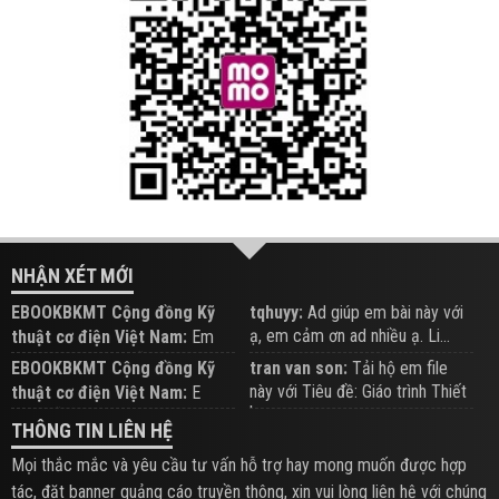
NHẬN XÉT MỚI
EBOOKBKMT Cộng đồng Kỹ
tqhuyy:
Ad giúp em bài này với
ạ, em cảm ơn ad nhiều ạ. Li...
thuật cơ điện Việt Nam:
Em
đăng trên Group hỗ trợ nhé
EBOOKBKMT Cộng đồng Kỹ
tran van son:
Tải hộ em file
này với Tiêu đề: Giáo trình Thiết
thuật cơ điện Việt Nam:
E
b...
xem hỗ trợ trên Group
THÔNG TIN LIÊN HỆ
Mọi thắc mắc và yêu cầu tư vấn hỗ trợ hay mong muốn được hợp
tác, đặt banner quảng cáo truyền thông, xin vui lòng liên hệ với chúng