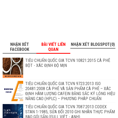
NHẬN XÉT
BÀI VIẾT LIÊN
NHẬN XÉT BLOGSPOT(0)
FACEBOOK
QUAN
TIÊU CHUẨN QUỐC GIA TCVN 10821:2015 CÀ PHÊ
BỘT - XÁC ĐỊNH ĐỘ MỊN
TIÊU CHUẨN QUỐC GIA TCVN 9723:2013 ISO
20481:2008 CÀ PHÊ VÀ SẢN PHẨM CÀ PHÊ – XÁC
ĐỊNH HÀM LƯỢNG CAFEIN BẰNG SẮC KÝ LỎNG HIỆU
NĂNG CAO (HPLC) – PHƯƠNG PHÁP CHUẨN
TIÊU CHUẨN QUỐC GIA TCVN 7087:2013 CODEX
STAN 1-1985, SỬA ĐỔI 2010 GHI NHÃN THỰC PHẨM
BAO GÓI SẴN (FULL VIỆT - ANH)