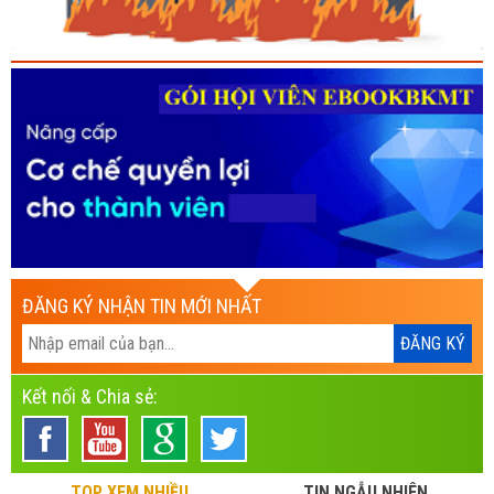
ĐĂNG KÝ NHẬN TIN MỚI NHẤT
Kết nối & Chia sẻ:
TOP XEM NHIỀU
TIN NGẪU NHIÊN