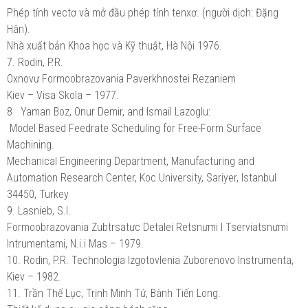
Phép tính vectơ và mở đầu phép tính tenxơ. (người dịch: Đặng
Hân).
Nhà xuất bản Khoa học và Kỹ thuật, Hà Nội 1976.
7. Rodin, P.R.
Oxnovư Formoobrazovania Paverkhnostei Rezaniem
Kiev – Visa Skola – 1977.
8 Yaman Boz, Onur Demir, and Ismail Lazoglu:
Model Based Feedrate Scheduling for Free-Form Surface
Machining.
Mechanical Engineering Department, Manufacturing and
Automation Research Center, Koc University, Sariyer, Istanbul
34450, Turkey
9. Lasnieb, S.I.
Formoobrazovania Zubtrsatưc Detalei Retsnưmi I Tserviatsnưmi
Intrumentami, N.i.i Mas – 1979.
10. Rodin, P.R. Technologia Izgotovlenia Zuborenovo Instrumenta,
Kiev – 1982.
11. Trần Thế Lục, Trịnh Minh Tứ, Bành Tiến Long.