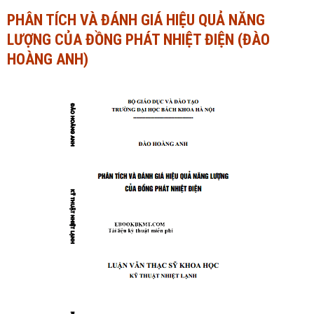
PHÂN TÍCH VÀ ĐÁNH GIÁ HIỆU QUẢ NĂNG
Ngành Tài chính - Ngân hàng
Ngành Quản trị kinh doanh
LƯỢNG CỦA ĐỒNG PHÁT NHIỆT ĐIỆN (ĐÀO
Khác
Ngành Tài chính - Ngân hàng
HOÀNG ANH)
Bài giảng xã hội
Khác
Chính trị - Tư tưởng
Luận văn xã hội
Lịch sử - Văn hóa
Chính trị - Tư tưởng
Tâm lý học
Lịch sử - Văn hóa
Khác
Tâm lý học
Khác