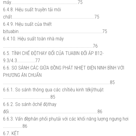
máy.......................................................75
6.4.8. Hiệu suất truyền tải môi
chất....................................................................75
6.4.9. Hiệu suất của thiết
bịtuabin.....................................................................75
6.4.10. Hiệu suất toàn nhà máy
..........................................................................76
6.5. TÍNH CHẾ ĐỘTHAY ĐỔI CỦA TUABIN ĐỐI ÁP B12-
9.3/4.3...............77
6.6. SO SÁNH CÁC GIỮA ĐỒNG PHÁT NHIỆT ĐIỆN NINH BÌNH VỚI
PHƯƠNG ÁN CHUẨN
........................................................................................85
6.6.1. So sánh thông qua các chỉtiêu kinh tếkỹthuật
.......................................85
6.6.2. So sánh ởchế độthay
đổi.........................................................................86
6.6.3. Vấn đềphân phối phụtải với các khối năng lượng ngưng hơi
................86
6.7. KẾT