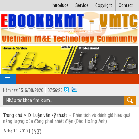
Introduce
Service
Copyright
Contact
Hôm nay:
T5,
6
/
08
/
2026
07
:
56:30
TRANG CHỦ
Trang chủ
D. Luận văn kỹ thuật
Phân tích và đánh giá hiệu quả
Bài giảng kỹ thuật
năng lượng của đồng phát nhiệt điện (Đào Hoàng Anh)
Ngành Nhiệt lạnh
Luận văn kỹ thuật
6 thg 10, 2017
|
15:32