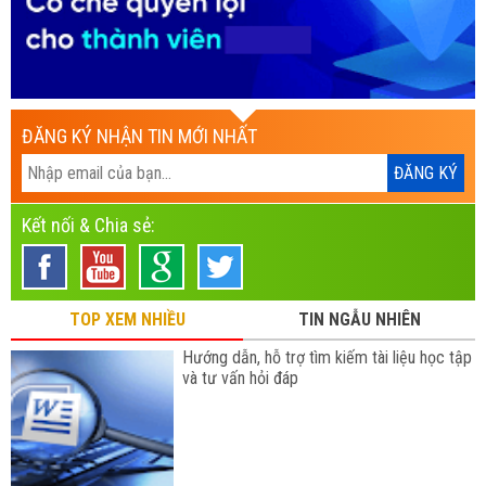
ĐĂNG KÝ NHẬN TIN MỚI NHẤT
Kết nối & Chia sẻ:
TOP XEM NHIỀU
TIN NGẪU NHIÊN
Hướng dẫn, hỗ trợ tìm kiếm tài liệu học tập
và tư vấn hỏi đáp