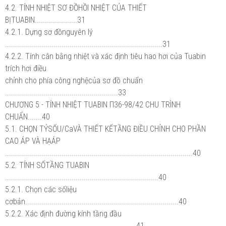
4.2. TÍNH NHIỆT SƠ ĐỒHỒI NHIỆT CỦA THIẾT
BỊTUABIN.....................31
4.2.1. Dựng sơ đồnguyên lý
..............................................................................31
4.2.2. Tính cân bằng nhiệt và xác định tiêu hao hơi của Tuabin
trích hơi điều
chỉnh cho phía công nghệcủa sơ đồ chuẩn
........................................................33
CHƯƠNG 5 - TÍNH NHIỆT TUABIN Π36-98/42 CHU TRÌNH
CHUẨN.......40
5.1. CHỌN TỶSỐU/CaVÀ THIẾT KẾTẦNG ĐIỀU CHỈNH CHO PHẦN
CAO ÁP VÀ HẠÁP
.............................................................................................40
5.2. TÍNH SỐTẦNG TUABIN
............................................................................40
5.2.1. Chọn các sốliệu
cơbản............................................................................40
5.2.2. Xác định đường kính tầng đầu
.................................................................41