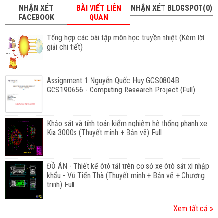
NHẬN XÉT
BÀI VIẾT LIÊN
NHẬN XÉT BLOGSPOT(0)
FACEBOOK
QUAN
Tổng hợp các bài tập môn học truyền nhiệt (Kèm lờì
giải chi tiết)
Assignment 1 Nguyễn Quốc Huy GCS0804B
GCS190656 - Computing Research Project (Full)
Khảo sát và tính toán kiểm nghiệm hệ thống phanh xe
Kia 3000s (Thuyết minh + Bản vẽ) Full
ĐỒ ÁN - Thiết kế ôtô tải trên cơ sở xe ôtô sát xi nhập
khẩu - Vũ Tiến Thà (Thuyết minh + Bản vẽ + Chương
trình) Full
Xem tất cả »