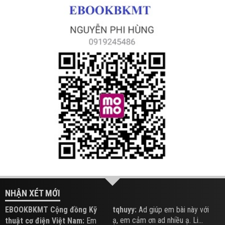
NHẬN XÉT MỚI
EBOOKBKMT Cộng đồng Kỹ
tqhuyy:
Ad giúp em bài này với
ạ, em cảm ơn ad nhiều ạ. Li...
thuật cơ điện Việt Nam:
Em