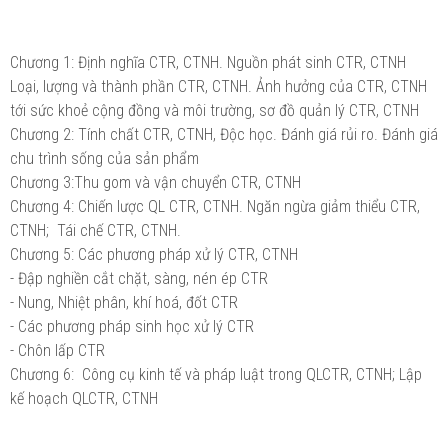
Chương 1: Định nghĩa CTR, CTNH. Nguồn phát sinh CTR, CTNH
Loại, lượng và thành phần CTR, CTNH. Ảnh hưởng của CTR, CTNH
tới sức khoẻ cộng đồng và môi trường, sơ đồ quản lý CTR, CTNH
Chương 2: Tính chất CTR, CTNH, Độc học. Đánh giá rủi ro. Đánh giá
chu trình sống của sản phẩm
Chương 3:Thu gom và vận chuyển CTR, CTNH
Chương 4: Chiến lược QL CTR, CTNH. Ngăn ngừa giảm thiểu CTR,
CTNH; Tái chế CTR, CTNH.
Chương 5: Các phương pháp xử lý CTR, CTNH
- Đập nghiền cắt chặt, sàng, nén ép CTR
- Nung, Nhiệt phân, khí hoá, đốt CTR
- Các phương pháp sinh học xử lý CTR
- Chôn lấp CTR
Chương 6: Công cụ kinh tế và pháp luật trong QLCTR, CTNH; Lập
kế hoạch QLCTR, CTNH