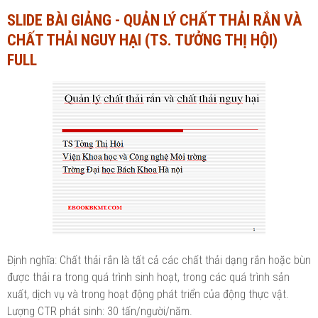
SLIDE BÀI GIẢNG - QUẢN LÝ CHẤT THẢI RẮN VÀ
Ngành Tài chính - Ngân hàng
Ngành Quản trị kinh doanh
CHẤT THẢI NGUY HẠI (TS. TƯỞNG THỊ HỘI)
Khác
Ngành Tài chính - Ngân hàng
FULL
Bài giảng xã hội
Khác
Chính trị - Tư tưởng
Luận văn xã hội
Lịch sử - Văn hóa
Chính trị - Tư tưởng
Tâm lý học
Lịch sử - Văn hóa
Khác
Tâm lý học
Khác
Định nghĩa: Chất thải rắn là tất cả các chất thải dạng rắn hoặc bùn
được thải ra trong quá trình sinh hoạt, trong các quá trình sản
xuất, dịch vụ và trong hoạt động phát triển của động thực vật.
Lượng CTR phát sinh: 30 tấn/người/năm.