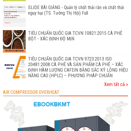
SLIDE BÀI GIẢNG - Quản lý chất thải rắn và chất thải
nguy hại (TS. Tưởng Thị Hội) Full
TIÊU CHUẨN QUỐC GIA TCVN 10821:2015 CÀ PHÊ
BỘT - XÁC ĐỊNH ĐỘ MỊN
TIÊU CHUẨN QUỐC GIA TCVN 9723:2013 ISO
20481:2008 CÀ PHÊ VÀ SẢN PHẨM CÀ PHÊ – XÁC
ĐỊNH HÀM LƯỢNG CAFEIN BẰNG SẮC KÝ LỎNG HIỆU
NĂNG CAO (HPLC) – PHƯƠNG PHÁP CHUẨN
Xem tất cả »
AIR COMPRESSOR OVERHEAT