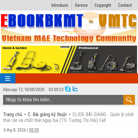
Introduce
Service
Copyright
Contact
Hôm nay:
T2,
10
/
08
/
2026
03
:
09:23
TRANG CHỦ
Trang chủ
C. Bài giảng kỹ thuật
SLIDE BÀI GIẢNG - Quản lý chất
Bài giảng kỹ thuật
thải rắn và chất thải nguy hại (TS. Tưởng Thị Hội) Full
Ngành Nhiệt lạnh
Luận văn kỹ thuật
6 thg 8, 2026
|
00:00