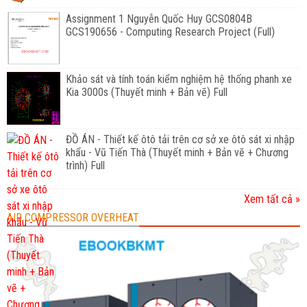
Assignment 1 Nguyễn Quốc Huy GCS0804B
GCS190656 - Computing Research Project (Full)
Khảo sát và tính toán kiểm nghiệm hệ thống phanh xe
Kia 3000s (Thuyết minh + Bản vẽ) Full
ĐỒ ÁN - Thiết kế ôtô tải trên cơ sở xe ôtô sát xi nhập
khẩu - Vũ Tiến Thà (Thuyết minh + Bản vẽ + Chương
trình) Full
Xem tất cả »
AIR COMPRESSOR OVERHEAT