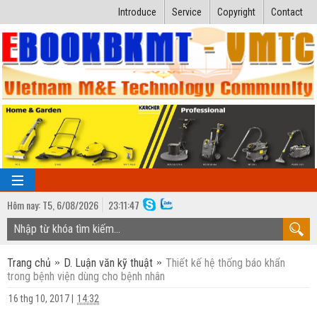
Introduce
Service
Copyright
Contact
Hôm nay:
T5,
6
/
08
/
2026
23
:
11:48
TRANG CHỦ
Trang chủ
D. Luận văn kỹ thuật
Thiết kế hệ thống báo khẩn
Bài giảng kỹ thuật
trong bệnh viện dùng cho bệnh nhân
Ngành Nhiệt lạnh
Luận văn kỹ thuật
16 thg 10, 2017
|
14:32