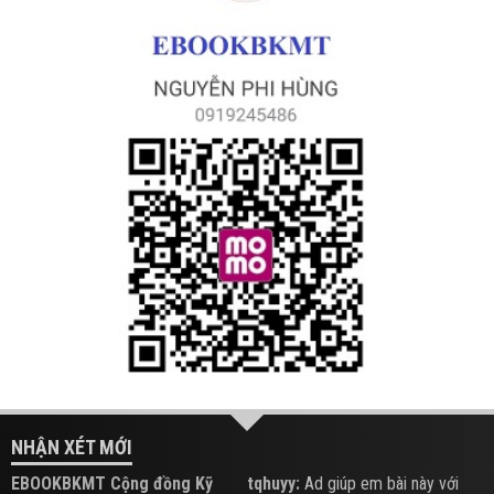
NHẬN XÉT MỚI
EBOOKBKMT Cộng đồng Kỹ
tqhuyy:
Ad giúp em bài này với