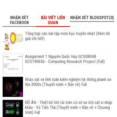
NHẬN XÉT
BÀI VIẾT LIÊN
NHẬN XÉT BLOGSPOT(0)
FACEBOOK
QUAN
Tổng hợp các bài tập môn học truyền nhiệt (Kèm lờì
giải chi tiết)
Assignment 1 Nguyễn Quốc Huy GCS0804B
GCS190656 - Computing Research Project (Full)
Khảo sát và tính toán kiểm nghiệm hệ thống phanh xe
Kia 3000s (Thuyết minh + Bản vẽ) Full
ĐỒ ÁN - Thiết kế ôtô tải trên cơ sở xe ôtô sát xi nhập
khẩu - Vũ Tiến Thà (Thuyết minh + Bản vẽ + Chương
trình) Full