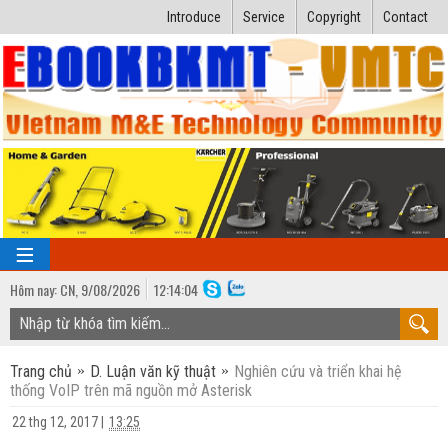
Introduce
Service
Copyright
Contact
Hôm nay:
CN,
9
/
08
/
2026
12
:
14:04
TRANG CHỦ
Trang chủ
D. Luận văn kỹ thuật
Nghiên cứu và triển khai hệ
Bài giảng kỹ thuật
thống VoIP trên mã nguồn mở Asterisk
Ngành Nhiệt lạnh
Luận văn kỹ thuật
22 thg 12, 2017
|
13:25