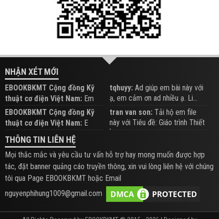
NHẬN XÉT MỚI
EBOOKBKMT Cộng đồng Kỹ
tqhuyy:
Ad giúp em bài này với
ạ, em cảm ơn ad nhiều ạ. Li...
thuật cơ điện Việt Nam:
Em
đăng trên Group hỗ trợ nhé
EBOOKBKMT Cộng đồng Kỹ
tran van son:
Tải hộ em file
này với Tiêu đề: Giáo trình Thiết
thuật cơ điện Việt Nam:
E
b...
xem hỗ trợ trên Group
THÔNG TIN LIÊN HỆ
Mọi thắc mắc và yêu cầu tư vấn hỗ trợ hay mong muốn được hợp
tác, đặt banner quảng cáo truyền thông, xin vui lòng liên hệ với chúng
tôi qua Page EBOOKBKMT hoặc Email
nguyenphihung1009@gmail.com