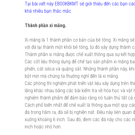
Tại bài viết này EBOOKBKMT sẽ giới thiệu đến các bạn cá
khá nhiều bạn thắc mắc.
Thành phần xi măng.
Xi măng là 1 thành phần cơ bản của bê tông. Xi măng sẽ 
với đá lại thành một khối bê tông, từ đó xây dựng thành 
Thành phần xi măng được chế xuất thông qua sự kết hợp 
Các cốt liệu thông dụng để chế tạo sản phẩm xi măng ba
phiến, cát silica và quặng sắt. Những thành phần này, k
bột mịn mà chúng ta thường nghĩ đến là xi măng.
Các phòng thí nghiệm phát triển vật liệu xây dựng trên th
lăng khác nhau bằng các bài kiểm tra về hóa học và vật l
nghiệm thành phẩm để đảm bảo rằng nó tuân thủ tất cả c
Cách phổ biến nhất để chế xuất là thông qua một quy cách 
đá trong hầm ra, đá sẽ bị nghiền nát. Điều này liên quan 
xuống khoảng 6 inch. Sau đó, đem các đá này cho các 
inch hoặc nhỏ hơn.