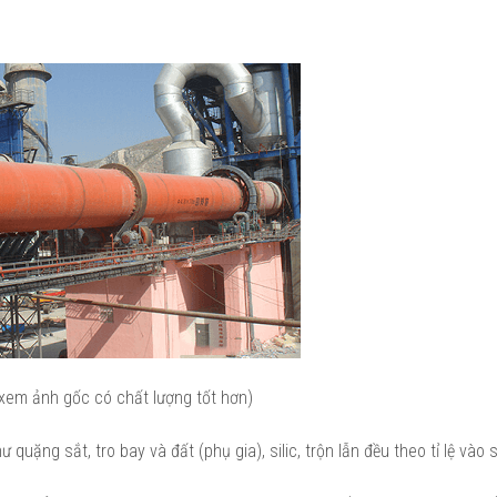
 xem ảnh gốc có chất lượng tốt hơn)
ặng sắt, tro bay và đất (phụ gia), silic, trộn lẫn đều theo tỉ lệ vào si