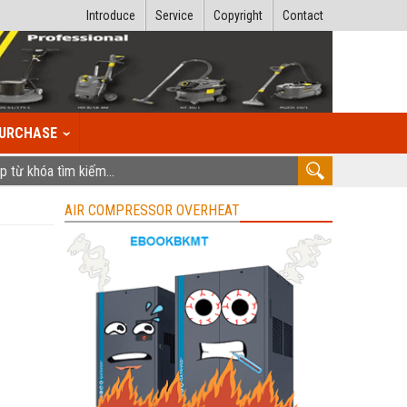
Introduce
Service
Copyright
Contact
URCHASE
AIR COMPRESSOR OVERHEAT