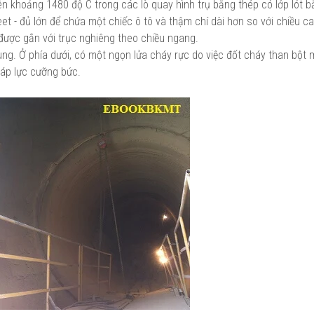
n khoảng 1480 độ C trong các lò quay hình trụ bằng thép có lớp lót 
eet - đủ lớn để chứa một chiếc ô tô và thậm chí dài hơn so với chiều c
 được gắn với trục nghiêng theo chiều ngang.
ung. Ở phía dưới, có một ngọn lửa cháy rực do việc đốt cháy than bột 
 áp lực cưỡng bức.