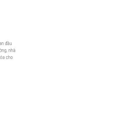
ban đầu
ường, nhà
hóa cho