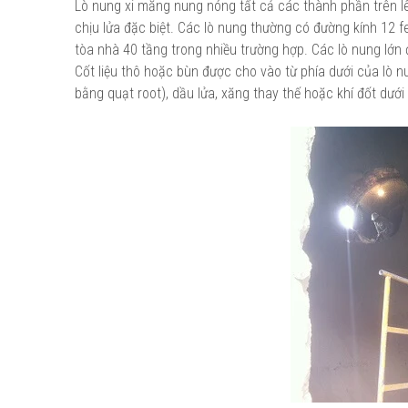
Lò nung xi măng nung nóng tất cả các thành phần trên lê
chịu lửa đặc biệt. Các lò nung thường có đường kính 12 f
tòa nhà 40 tầng trong nhiều trường hợp. Các lò nung lớn
Cốt liệu thô hoặc bùn được cho vào từ phía dưới của lò n
bằng quạt root), dầu lửa, xăng thay thế hoặc khí đốt dưới