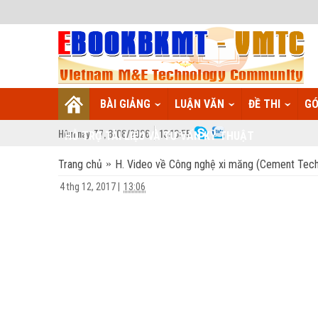
BÀI GIẢNG
LUẬN VĂN
ĐỀ THI
GÓ
Hôm nay:
T7,
8
/
08
/
2026
13
:
13:56
HỖ TRỢ TÀI LIỆU VÀ TƯ VẤN KỸ THUẬT
Trang chủ
H. Video về Công nghệ xi măng (Cement Tec
4 thg 12, 2017
|
13:06