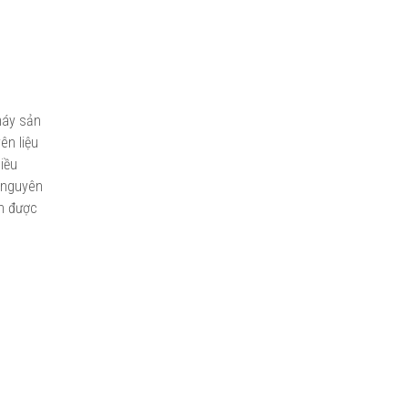
máy sản
ên liệu
iều
g nguyên
ớn được