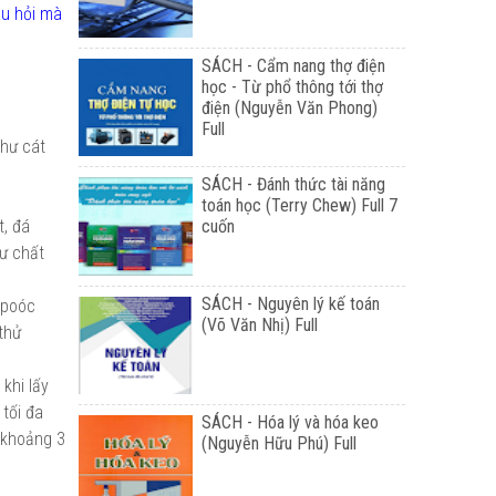
âu hỏi mà
SÁCH - Cẩm nang thợ điện
học - Từ phổ thông tới thợ
điện (Nguyễn Văn Phong)
Full
như cát
SÁCH - Đánh thức tài năng
toán học (Terry Chew) Full 7
t, đá
cuốn
hư chất
SÁCH - Nguyên lý kế toán
g poóc
(Võ Văn Nhị) Full
thử
khi lấy
 tối đa
SÁCH - Hóa lý và hóa keo
 khoảng 3
(Nguyễn Hữu Phú) Full