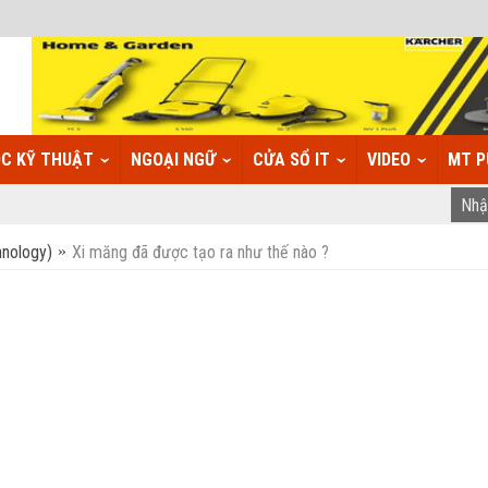
C KỸ THUẬT
NGOẠI NGỮ
CỬA SỔ IT
VIDEO
MT P
hnology)
Xi măng đã được tạo ra như thế nào ?