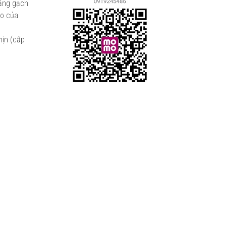
bằng gạch
ao của
mịn (cấp