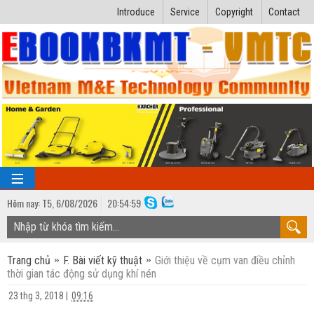
Introduce
Service
Copyright
Contact
Hôm nay:
T5,
6
/
08
/
2026
20
:
55:00
TRANG CHỦ
Trang chủ
F. Bài viết kỹ thuật
Giới thiệu về cụm van điều chỉnh
Bài giảng kỹ thuật
thời gian tác động sử dụng khí nén
Ngành Nhiệt lạnh
Luận văn kỹ thuật
23 thg 3, 2018
|
09:16