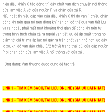
hiệu điều khiển X tác động thì đẩy chốt van dịch chuyển nối thông
cửa làm việc A với cửa nguồn P và chặn cửa xả R.
Nếu ngắt tín hiệu cấp vào cửa điều khiển X thì do van 1 chiều chặn
dòng khí nén qua nó nên dòng khí nén chỉ có thể qua van tiết lưu
và ra ngoài, phải mất một khoảng thời gian để dòng khí nén từ
trong bình trích chứa xả ra ngoài van tiết lưu để áp suất trong nó
giảm tới giá trị mà áp lực nó gây ra trên chốt van nhỏ hơn lực đẩy
lò xo, khi đó van đảo chiều 3/2 trở về trạng thái cũ, cửa cấp nguồn
P bị chặn còn cửa làm việc A nối thông với cửa xả .
- Ứng dụng: Van thường được dùng để tạo trễ
LINK 1 - TÌM KIẾM SÁCH/TÀI LIỆU ONLINE (GIÁ ƯU ĐÃI NHẤT)
LINK 2 - TÌM KIẾM SÁCH/TÀI LIỆU ONLINE (GIÁ ƯU ĐÃI NHẤT)