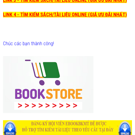
LINK 3 - TÌM KIẾM SÁCH/TÀI LIỆU ONLINE (GIÁ ƯU ĐÃI NHẤT)
LINK 4 - TÌM KIẾM SÁCH/TÀI LIỆU ONLINE (GIÁ ƯU ĐÃI NHẤT)
Chúc các bạn thành công!