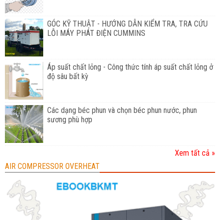
GÓC KỸ THUẬT - HƯỚNG DẪN KIỂM TRA, TRA CỨU
LỖI MÁY PHÁT ĐIỆN CUMMINS
Áp suất chất lỏng - Công thức tính áp suất chất lỏng ở
độ sâu bất kỳ
Các dạng béc phun và chọn béc phun nước, phun
sương phù hợp
Xem tất cả »
AIR COMPRESSOR OVERHEAT