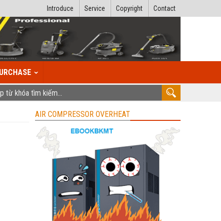
Introduce
Service
Copyright
Contact
URCHASE
AIR COMPRESSOR OVERHEAT