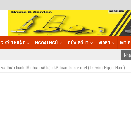
C KỸ THUẬT
NGOẠI NGỮ
CỬA SỔ IT
VIDEO
MT P
 và thực hành tổ chức số liệu kế toán trên excel (Trương Ngọc Nam)