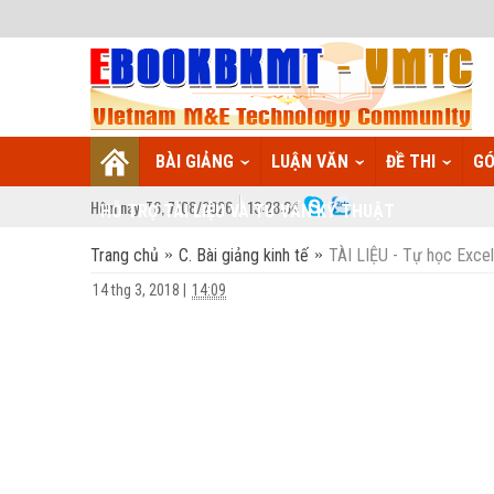
BÀI GIẢNG
LUẬN VĂN
ĐỀ THI
GÓ
Hôm nay:
T6,
7
/
08
/
2026
13
:
28:35
HỖ TRỢ TÀI LIỆU VÀ TƯ VẤN KỸ THUẬT
Trang chủ
C. Bài giảng kinh tế
TÀI LIỆU - Tự học Excel
14 thg 3, 2018
|
14:09