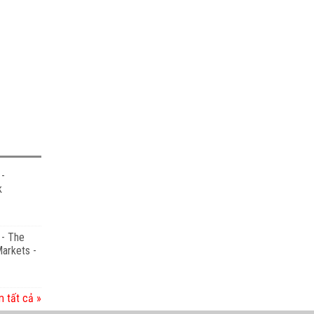
-
k
- The
Markets -
 tất cả »