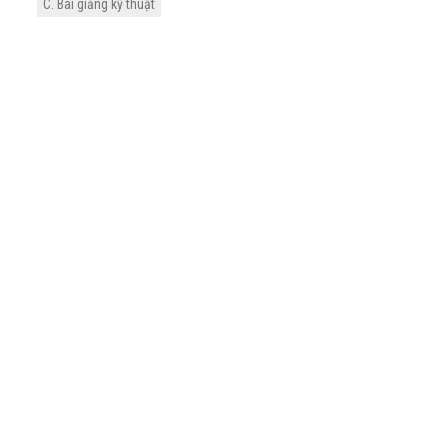
C. Bài giảng kỹ thuật