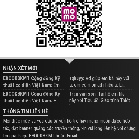
NHẬN XÉT MỚI
EBOOKBKMT Cộng đồng Kỹ
tqhuyy:
Ad giúp em bài này với
ạ, em cảm ơn ad nhiều ạ. Li...
thuật cơ điện Việt Nam:
Em
đăng trên Group hỗ trợ nhé
EBOOKBKMT Cộng đồng Kỹ
tran van son:
Tải hộ em file
này với Tiêu đề: Giáo trình Thiết
thuật cơ điện Việt Nam:
E
b...
xem hỗ trợ trên Group
THÔNG TIN LIÊN HỆ
Mọi thắc mắc và yêu cầu tư vấn hỗ trợ hay mong muốn được hợp
tác, đặt banner quảng cáo truyền thông, xin vui lòng liên hệ với chúng
tôi qua Page EBOOKBKMT hoặc Email