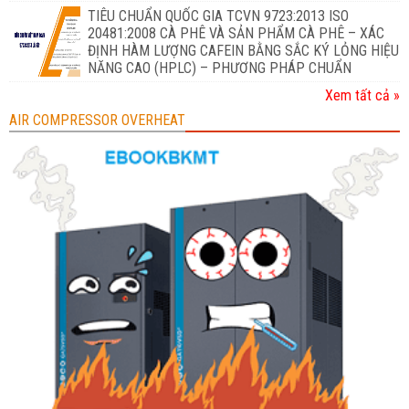
TIÊU CHUẨN QUỐC GIA TCVN 9723:2013 ISO
20481:2008 CÀ PHÊ VÀ SẢN PHẨM CÀ PHÊ – XÁC
ĐỊNH HÀM LƯỢNG CAFEIN BẰNG SẮC KÝ LỎNG HIỆU
NĂNG CAO (HPLC) – PHƯƠNG PHÁP CHUẨN
Xem tất cả »
AIR COMPRESSOR OVERHEAT