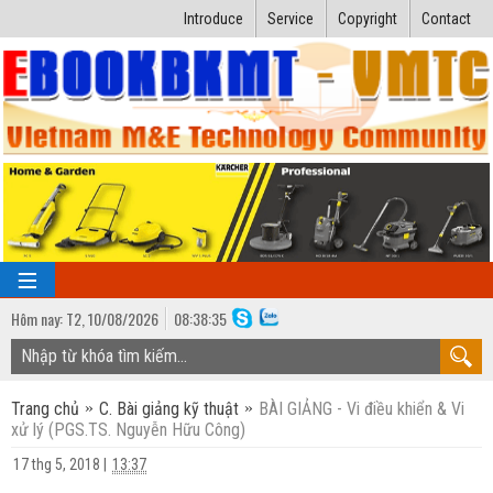
Introduce
Service
Copyright
Contact
Hôm nay:
T2,
10
/
08
/
2026
08
:
38:36
TRANG CHỦ
Trang chủ
C. Bài giảng kỹ thuật
BÀI GIẢNG - Vi điều khiển & Vi
Bài giảng kỹ thuật
xử lý (PGS.TS. Nguyễn Hữu Công)
Ngành Nhiệt lạnh
Luận văn kỹ thuật
17 thg 5, 2018
|
13:37