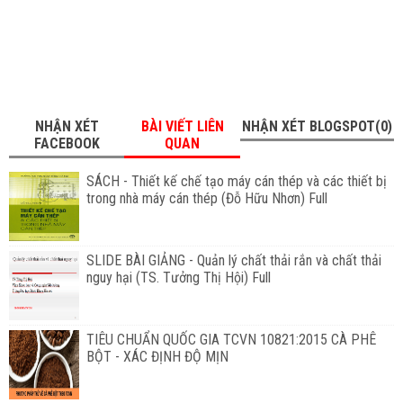
NHẬN XÉT
BÀI VIẾT LIÊN
NHẬN XÉT BLOGSPOT(0)
FACEBOOK
QUAN
SÁCH - Thiết kế chế tạo máy cán thép và các thiết bị
trong nhà máy cán thép (Đỗ Hữu Nhơn) Full
SLIDE BÀI GIẢNG - Quản lý chất thải rắn và chất thải
nguy hại (TS. Tưởng Thị Hội) Full
TIÊU CHUẨN QUỐC GIA TCVN 10821:2015 CÀ PHÊ
BỘT - XÁC ĐỊNH ĐỘ MỊN