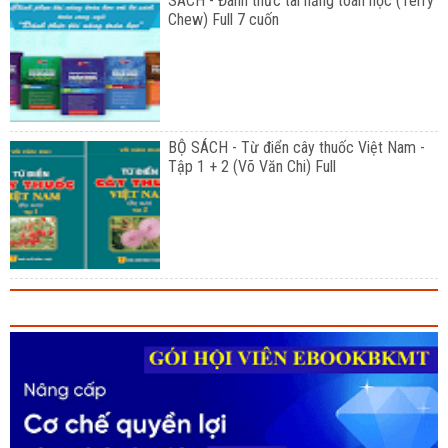
SÁCH - Đánh thức tài năng toán học (Terry
Chew) Full 7 cuốn
BỘ SÁCH - Từ điển cây thuốc Việt Nam -
Tập 1 + 2 (Võ Văn Chi) Full