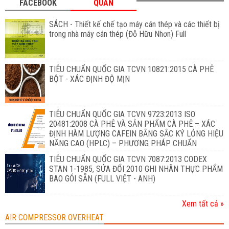
FACEBOOK
QUAN
SÁCH - Thiết kế chế tạo máy cán thép và các thiết bị
trong nhà máy cán thép (Đỗ Hữu Nhơn) Full
TIÊU CHUẨN QUỐC GIA TCVN 10821:2015 CÀ PHÊ
BỘT - XÁC ĐỊNH ĐỘ MỊN
TIÊU CHUẨN QUỐC GIA TCVN 9723:2013 ISO
20481:2008 CÀ PHÊ VÀ SẢN PHẨM CÀ PHÊ – XÁC
ĐỊNH HÀM LƯỢNG CAFEIN BẰNG SẮC KÝ LỎNG HIỆU
NĂNG CAO (HPLC) – PHƯƠNG PHÁP CHUẨN
TIÊU CHUẨN QUỐC GIA TCVN 7087:2013 CODEX
STAN 1-1985, SỬA ĐỔI 2010 GHI NHÃN THỰC PHẨM
BAO GÓI SẴN (FULL VIỆT - ANH)
Xem tất cả »
AIR COMPRESSOR OVERHEAT