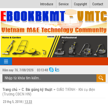
Introduce
Service
Copyright
Contact
Hôm nay:
T6,
7
/
08
/
2026
03
:
13:49
TRANG CHỦ
Trang chủ
C. Bài giảng kỹ thuật
GIÁO TRÌNH - Khí cụ điện
Bài giảng kỹ thuật
(Trường CĐCN HN)
Ngành Nhiệt lạnh
Luận văn kỹ thuật
23 thg 5, 2018
|
13:33