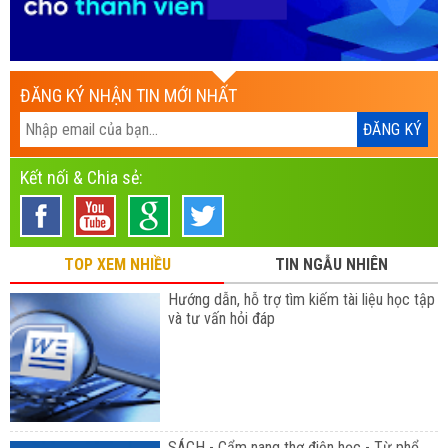
ĐĂNG KÝ NHẬN TIN MỚI NHẤT
Kết nối & Chia sẻ:
TOP XEM NHIỀU
TIN NGẪU NHIÊN
Hướng dẫn, hỗ trợ tìm kiếm tài liệu học tập
và tư vấn hỏi đáp
SÁCH - Cẩm nang thợ điện học - Từ phổ