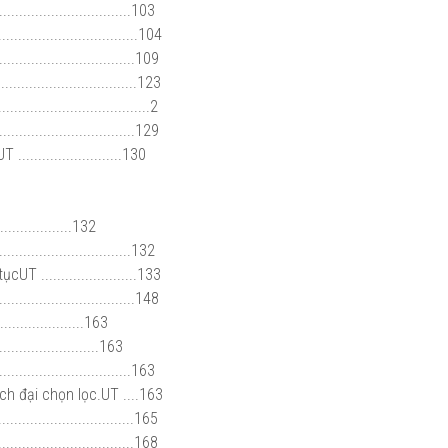
...............................103
.............................104
.............................109
...............................123
..............................2
...............................129
.......................130
.................132
...............................132
 ........................133
...........................148
.................163
......................163
...............................163
ch đại chọn lọc.UT ....163
...........................165
..........................168