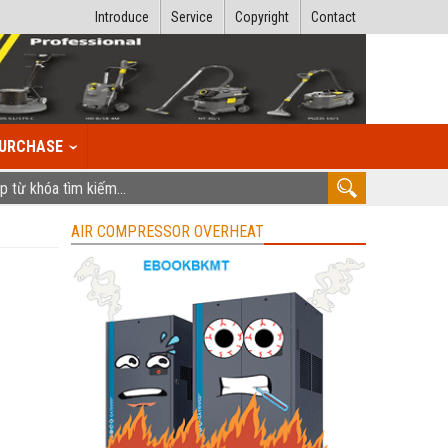
Introduce
Service
Copyright
Contact
URCHASE
AIR COMPRESSOR OVERHEAT