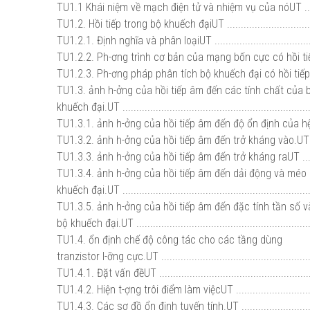
TU1.1 Khái niệm về mạch điện tử và nhiệm vụ của nóUT ......
TU1.2. Hồi tiếp trong bộ khuếch đạiUT .................................
TU1.2.1. Định nghĩa và phân loạiUT .......................................
TU1.2.2. Ph-ơng trình cơ bản của mạng bốn cực có hồi tiếp.UT .
TU1.2.3. Ph-ơng pháp phân tích bộ khuếch đại có hồi tiếpUT ....
TU1.3. ảnh h-ởng của hồi tiếp âm đến các tính chất của
khuếch đại.UT ....................................................................
TU1.3.1. ảnh h-ởng của hồi tiếp âm đến độ ổn định của hệ
TU1.3.2. ảnh h-ởng của hồi tiếp âm đến trở kháng vào.UT ........
TU1.3.3. ảnh h-ởng của hồi tiếp âm đến trở kháng raUT ...........
TU1.3.4. ảnh h-ởng của hồi tiếp âm đến dải động và méo
khuếch đại.UT .....................................................................
TU1.3.5. ảnh h-ởng của hồi tiếp âm đến đặc tính tần số 
bộ khuếch đại.UT ................................................................
TU1.4. ổn định chế độ công tác cho các tầng dùng
tranzistor l-ỡng cực.UT ......................................................
TU1.4.1. Đặt vấn đềUT .........................................................
TU1.4.2. Hiện t-ợng trôi điểm làm việcUT ................................
TU1.4.3. Các sơ đồ ổn định tuyến tính.UT ...............................