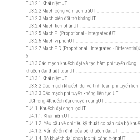
TU3.2.1 Khái niệmUT ...........................................................
TU3.2.2 Mạch cộng và mạch trừUT ........................................
TU3.2.3 Mạch biến đổi trở khángUT .......................................
TU3.2.4 Mạch tích phânUT ...................................................
TU3.2.5 Mạch PI (Propotional - Integrated)UT ..........................
TU3.2.6 Mạch vi phânUT ......................................................
TU3.2.7 Mạch PID (Propotional –Integrated - Differential)UT ...
5
TU3.3 Các mạch khuếch đại và tạo hàm phi tuyến dùng
khuếch đại thuật toánUT ....................................................
TU3.3.1 Khái niệmUT ...........................................................
TU3.3.2 Các mạch khuếch đại và tính toán phi tuyến liên tụcUT
TU3.3.3 Các mạch phi tuyến không liên tục.UT .......................
TUCh-ơng 4Khuếch đại chuyên dụngUT ................................
TU4.1. Khuếch đại chọn lọcUT .............................................
TU4.1.1. Khái niệm.UT .........................................................
TU4.1.2. Yêu cầu về chỉ tiêu kỹ thuật cơ bản của bộ khuế
TU4.1.3. Vấn đề ổn định của bộ khuếch đại.UT .......................
TU4.1.4. Bộ khuếch đại chọn lọc tải cộng h-ởngUT ..................