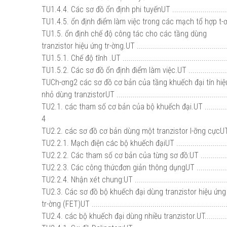
TU1.4.4. Các sơ đồ ổn định phi tuyếnUT .................................
TU1.4.5. ổn định điểm làm việc trong các mạch tổ hợp t-ơng tự
TU1.5. ổn định chế độ công tác cho các tầng dùng
tranzistor hiệu ứng tr-ờng.UT .............................................
TU1.5.1. Chế độ tĩnh .UT ......................................................
TU1.5.2. Các sơ đồ ổn định điểm làm việc.UT ..........................
TUCh-ơng2 các sơ đồ cơ bản của tầng khuếch đại tín hi
nhỏ dùng tranzistorUT ........................................................
TU2.1. các tham số cơ bản của bộ khuếch đại.UT ...............
4
TU2.2. các sơ đồ cơ bản dùng một tranzistor l-ỡng cựcUT 
TU2.2.1. Mạch điện các bộ khuếch đạiUT ...............................
TU2.2.2. Các tham số cơ bản của từng sơ đồ:UT .....................
TU2.2.3. Các công thứcđơn giản thông dụngUT .......................
TU2.2.4. Nhận xét chung:UT .................................................
TU2.3. Các sơ đồ bộ khuếch đại dùng tranzistor hiệu ứn
tr-ờng (FET)UT ...................................................................
TU2.4. các bộ khuếch đại dùng nhiều tranzistor.UT.............