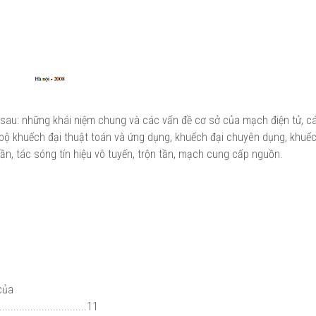
ng sau: những khái niệm chung và các vấn đề cơ sở của mạch điện tử, c
, bộ khuếch đại thuật toán và ứng dụng, khuếch đại chuyên dụng, khuếc
ần, tác sóng tín hiệu vô tuyến, trộn tần, mạch cung cấp nguồn.
 của
..............................11