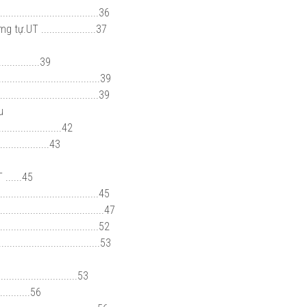
..............................36
.UT ....................37
..............39
..................................39
.............................39
ệu
.....................42
..............43
......45
..............................45
..............................47
............................52
.................................53
g
............................53
.........56