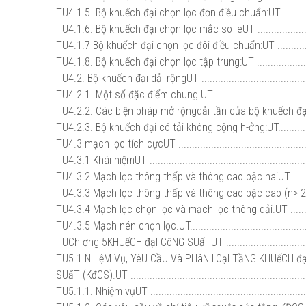
TU4.1.5. Bộ khuếch đại chọn lọc đơn điều chuẩn:UT ................
TU4.1.6. Bộ khuếch đại chọn lọc mắc so leUT ........................
TU4.1.7 Bộ khuếch đại chọn lọc đôi điều chuẩn:UT .................
TU4.1.8. Bộ khuếch đại chọn lọc tập trung:UT ........................
TU4.2. Bộ khuếch đại dải rộngUT .........................................
TU4.2.1. Một số đặc điểm chung.UT.......................................
TU4.2.2. Các biện pháp mở rộngdải tần của bộ khuếch đại.UT ..
TU4.2.3. Bộ khuếch đại có tải không cộng h-ởng:UT.................
TU4.3 mạch lọc tích cựcUT .................................................
TU4.3.1 Khái niệmUT ...........................................................
TU4.3.2 Mạch lọc thông thấp và thông cao bậc haiUT .............
TU4.3.3 Mạch lọc thông thấp và thông cao bậc cao (n> 2)UT ...
TU4.3.4 Mạch lọc chọn lọc và mạch lọc thông dải.UT ..............
TU4.3.5 Mạch nén chọn lọc.UT..............................................
TUCh-ơng 5KHUếCH đạI CôNG SUấTUT ..................................
TU5.1 NHIệM Vụ, YêU CầU Và PHâN LOạI TầNG KHUếCH đ
SUấT (KđCS).UT .................................................................
TU5.1.1. Nhiệm vụUT ...........................................................