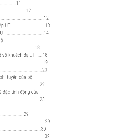
.........11
..................12
...............................12
..........................13
..........................14
 bộ
............................18
 số khuếch đạiUT .....18
..........................19
..........................20
 phi tuyến của bộ
...............................22
và đặc tính động của
...............................23
...................29
..................................29
............................30
..............................32