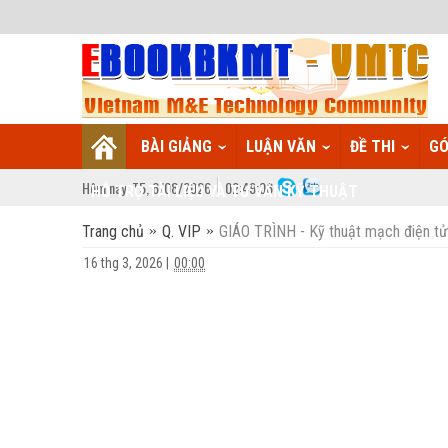
BÀI GIẢNG
LUẬN VĂN
ĐỀ THI
GÓ
Hôm nay:
T5,
6
/
08
/
2026
02
:
49:07
HỖ TRỢ TÀI LIỆU VÀ TƯ VẤN KỸ THUẬT
Trang chủ
Q. VIP
GIÁO TRÌNH - Kỹ thuật mạch điện tử
16 thg 3, 2026
|
00:00