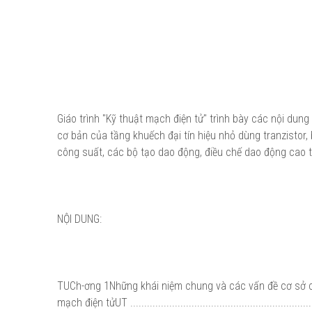
Giáo trình "Kỹ thuật mạch điện tử" trình bày các nội du
cơ bản của tầng khuếch đại tín hiệu nhỏ dùng tranzistor
công suất, các bộ tạo dao động, điều chế dao động cao t
NỘI DUNG:
TUCh-ơng 1Những khái niệm chung và các vấn đề cơ sở
mạch điện tửUT ..................................................................