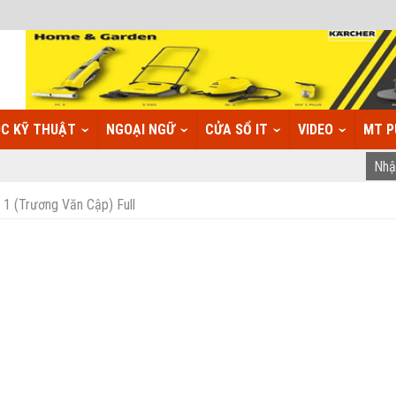
C KỸ THUẬT
NGOẠI NGỮ
CỬA SỔ IT
VIDEO
MT P
 1 (Trương Văn Cập) Full