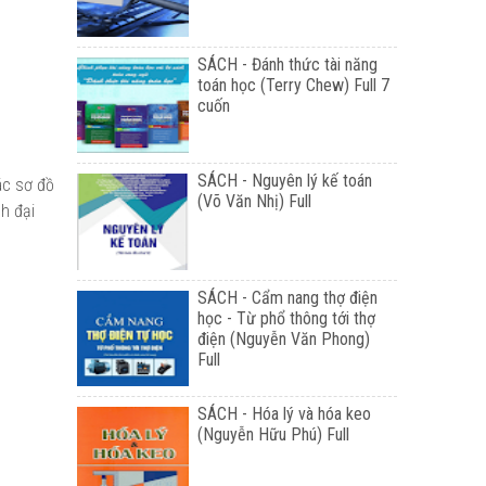
SÁCH - Đánh thức tài năng
toán học (Terry Chew) Full 7
cuốn
SÁCH - Nguyên lý kế toán
ác sơ đồ
(Võ Văn Nhị) Full
h đại
SÁCH - Cẩm nang thợ điện
học - Từ phổ thông tới thợ
điện (Nguyễn Văn Phong)
Full
SÁCH - Hóa lý và hóa keo
(Nguyễn Hữu Phú) Full