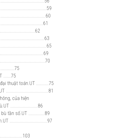
................................56
.................................59
.................................60
...........................61
.........................62
..............................63
............................65
................................69
.............................70
........75
......75
 thuật toán.UT ..........75
............................81
không, của hiện
.....................86
 tần số.UT .............89
...........................97
.................103