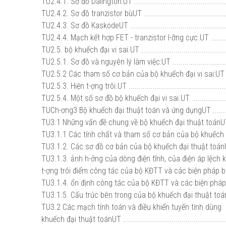
TU2.4.1. Sơ đồ Dalington:UT .................................................
TU2.4.2. Sơ đồ tranzistor bùUT .............................................
TU2.4.3. Sơ đồ KaskodeUT ...................................................
TU2.4.4. Mạch kết hợp FET - tranzistor l-ỡng cực.UT ...............
TU2.5. bộ khuếch đại vi sai.UT .............................................
TU2.5.1. Sơ đồ và nguyên lý làm việc:UT ................................
TU2.5.2 Các tham số cơ bản của bộ khuếch đại vi sai:UT .........
TU2.5.3. Hiện t-ợng trôi.UT ...................................................
TU2.5.4. Một số sơ đồ bộ khuếch đại vi sai.UT ........................
TUCh-ơng3 Bộ khuếch đại thuật toán và ứng dụngUT ..........
TU3.1 Những vấn đề chung về bộ khuếch đại thuật toánUT 
TU3.1.1 Các tính chất và tham số cơ bản của bộ khuếch đại
TU3.1.2. Các sơ đồ cơ bản của bộ khuếch đại thuật toánUT ......
TU3.1.3. ảnh h-ởng của dòng điện tĩnh, của điện áp lệch 
t-ợng trôi điểm công tác của bộ KĐTT và các biện pháp bù.UT .
TU3.1.4. ổn định công tác của bộ KĐTT và các biện pháp bù
TU3.1.5. Cấu trúc bên trong của bộ khuếch đại thuật toán.UT ...
TU3.2 Các mạch tính toán và điều khiển tuyến tính dùng
khuếch đại thuật toánUT ....................................................