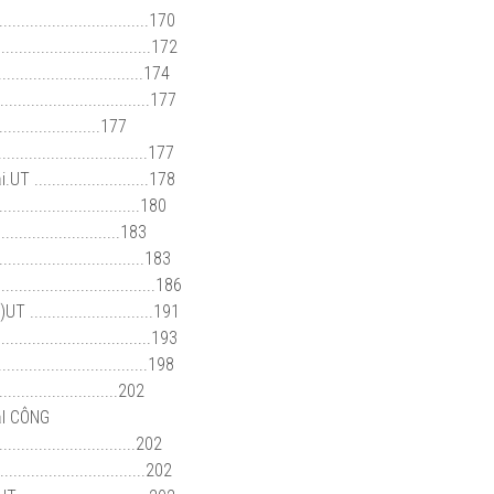
..........................170
............................172
..........................174
............................177
....................177
.............................177
........................178
.........................180
.........................183
...............................183
...........................186
.........................191
..........................193
..............................198
......................202
ạI CÔNG
..............................202
...............................202