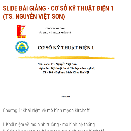
SLIDE BÀI GIẢNG - CƠ SỞ KỸ THUẬT ĐIỆN 1
Ngành Tài chính - Ngân hàng
Ngành Quản trị kinh doanh
(TS. NGUYỄN VIỆT SƠN)
Khác
Ngành Tài chính - Ngân hàng
Bài giảng xã hội
Khác
Chính trị - Tư tưởng
Luận văn xã hội
Lịch sử - Văn hóa
Chính trị - Tư tưởng
Tâm lý học
Lịch sử - Văn hóa
Khác
Tâm lý học
Khác
Chương 1: Khái niệm về mô hình mạch Kirchoff.
I. Khái niệm về mô hình trường - mô hình hệ thống.