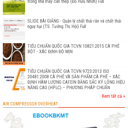
trong nhà máy cán thép (Đỗ Hữu Nhơn) Full
SLIDE BÀI GIẢNG - Quản lý chất thải rắn và chất thải
nguy hại (TS. Tưởng Thị Hội) Full
TIÊU CHUẨN QUỐC GIA TCVN 10821:2015 CÀ PHÊ
BỘT - XÁC ĐỊNH ĐỘ MỊN
TIÊU CHUẨN QUỐC GIA TCVN 9723:2013 ISO
20481:2008 CÀ PHÊ VÀ SẢN PHẨM CÀ PHÊ – XÁC
ĐỊNH HÀM LƯỢNG CAFEIN BẰNG SẮC KÝ LỎNG HIỆU
NĂNG CAO (HPLC) – PHƯƠNG PHÁP CHUẨN
Xem tất cả »
AIR COMPRESSOR OVERHEAT