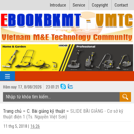
Introduce
Service
Copyright
Contact
Hôm nay:
T7,
8
/
08
/
2026
23
:
01:22
TRANG CHỦ
Trang chủ
C. Bài giảng kỹ thuật
SLIDE BÀI GIẢNG - Cơ sở kỹ
Bài giảng kỹ thuật
thuật điện 1 (Ts. Nguyễn Việt Sơn)
Ngành Nhiệt lạnh
Luận văn kỹ thuật
11 thg 5, 2018
|
16:26