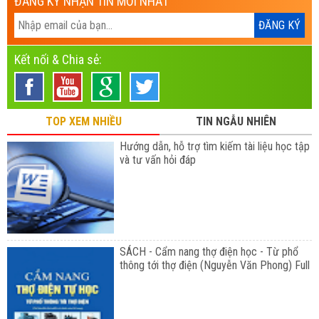
ĐĂNG KÝ NHẬN TIN MỚI NHẤT
Kết nối & Chia sẻ:
TOP XEM NHIỀU
TIN NGẪU NHIÊN
Hướng dẫn, hỗ trợ tìm kiếm tài liệu học tập
và tư vấn hỏi đáp
SÁCH - Cẩm nang thợ điện học - Từ phổ
thông tới thợ điện (Nguyễn Văn Phong) Full