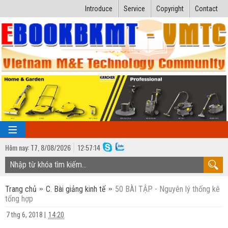
Introduce
Service
Copyright
Contact
Hôm nay:
T7,
8
/
08
/
2026
12
:
57:15
TRANG CHỦ
Trang chủ
C. Bài giảng kinh tế
50 BÀI TẬP - Nguyên lý thống kê
Bài giảng kỹ thuật
tổng hợp
Ngành Nhiệt lạnh
Luận văn kỹ thuật
7 thg 6, 2018
|
14:20