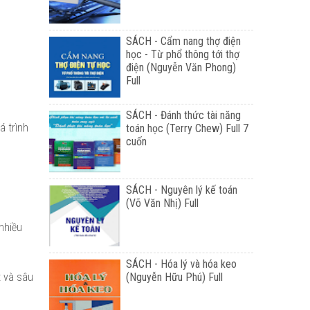
SÁCH - Cẩm nang thợ điện
học - Từ phổ thông tới thợ
điện (Nguyễn Văn Phong)
Full
SÁCH - Đánh thức tài năng
á trình
toán học (Terry Chew) Full 7
cuốn
SÁCH - Nguyên lý kế toán
(Võ Văn Nhị) Full
 nhiều
SÁCH - Hóa lý và hóa keo
t và sâu
(Nguyễn Hữu Phú) Full