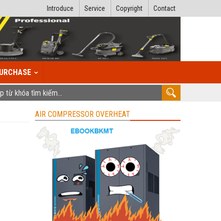
Introduce
Service
Copyright
Contact
URCHASE
AIR COMPRESSOR OVERHEAT