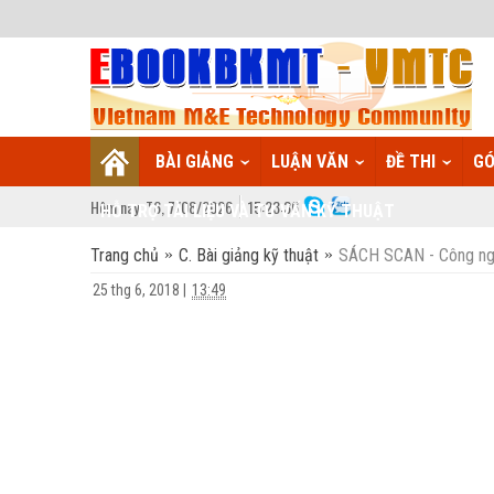
BÀI GIẢNG
LUẬN VĂN
ĐỀ THI
GÓ
Hôm nay:
T6,
7
/
08
/
2026
15
:
23:37
HỖ TRỢ TÀI LIỆU VÀ TƯ VẤN KỸ THUẬT
Trang chủ
C. Bài giảng kỹ thuật
SÁCH SCAN - Công ngh
25 thg 6, 2018
|
13:49