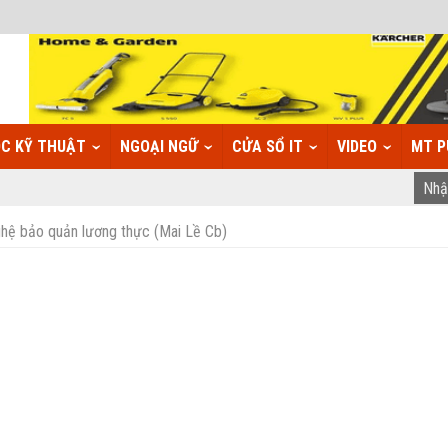
C KỸ THUẬT
NGOẠI NGỮ
CỬA SỔ IT
VIDEO
MT P
ệ bảo quản lương thực (Mai Lề Cb)