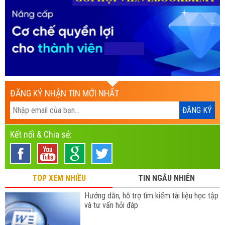
ĐĂNG KÝ NHẬN TIN MỚI NHẤT
Kết nối & Chia sẻ:
TOP XEM NHIỀU
TIN NGẪU NHIÊN
Hướng dẫn, hỗ trợ tìm kiếm tài liệu học tập
và tư vấn hỏi đáp