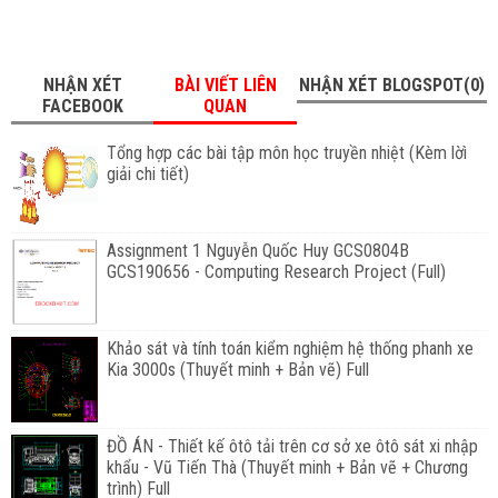
NHẬN XÉT
BÀI VIẾT LIÊN
NHẬN XÉT BLOGSPOT(0)
FACEBOOK
QUAN
Tổng hợp các bài tập môn học truyền nhiệt (Kèm lờì
giải chi tiết)
Assignment 1 Nguyễn Quốc Huy GCS0804B
GCS190656 - Computing Research Project (Full)
Khảo sát và tính toán kiểm nghiệm hệ thống phanh xe
Kia 3000s (Thuyết minh + Bản vẽ) Full
ĐỒ ÁN - Thiết kế ôtô tải trên cơ sở xe ôtô sát xi nhập
khẩu - Vũ Tiến Thà (Thuyết minh + Bản vẽ + Chương
trình) Full