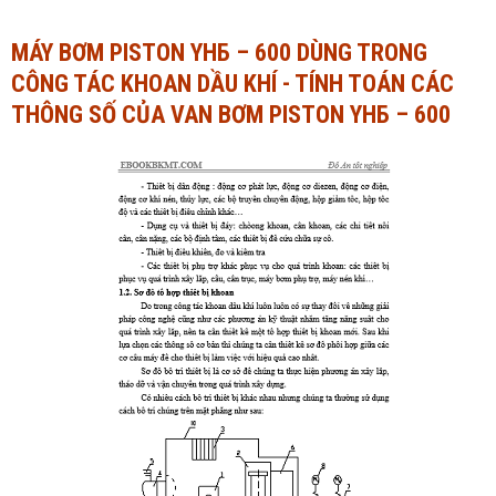
Ngành Tài chính - Ngân hàng
Ngành Quản trị kinh doanh
MÁY BƠM PISTON YHБ – 600 DÙNG TRONG
CÔNG TÁC KHOAN DẦU KHÍ - TÍNH TOÁN CÁC
Khác
Ngành Tài chính - Ngân hàng
THÔNG SỐ CỦA VAN BƠM PISTON YHБ – 600
Bài giảng xã hội
Khác
Chính trị - Tư tưởng
Luận văn xã hội
Lịch sử - Văn hóa
Chính trị - Tư tưởng
Tâm lý học
Lịch sử - Văn hóa
Khác
Tâm lý học
Khác