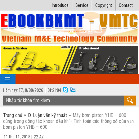
Introduce
Service
Copyright
Contact
Hôm nay:
T7,
8
/
08
/
2026
01
:
21:05
TRANG CHỦ
Trang chủ
D. Luận văn kỹ thuật
Máy bơm piston YHБ – 600
Bài giảng kỹ thuật
dùng trong công tác khoan dầu khí - Tính toán các thông số của van
bơm piston YHБ – 600
Ngành Nhiệt lạnh
Luận văn kỹ thuật
11 thg 11, 2018
|
22:47