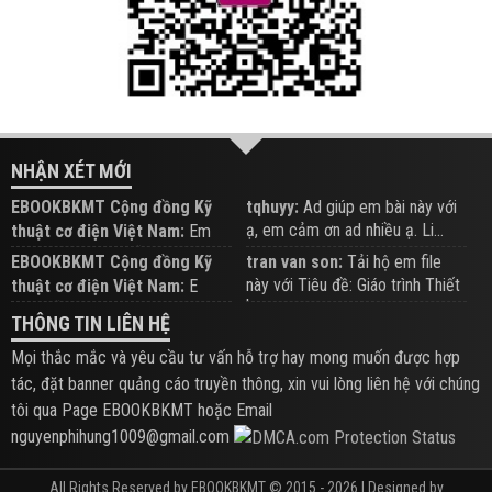
NHẬN XÉT MỚI
EBOOKBKMT Cộng đồng Kỹ
tqhuyy:
Ad giúp em bài này với
ạ, em cảm ơn ad nhiều ạ. Li...
thuật cơ điện Việt Nam:
Em
đăng trên Group hỗ trợ nhé
EBOOKBKMT Cộng đồng Kỹ
tran van son:
Tải hộ em file
này với Tiêu đề: Giáo trình Thiết
thuật cơ điện Việt Nam:
E
b...
xem hỗ trợ trên Group
THÔNG TIN LIÊN HỆ
Mọi thắc mắc và yêu cầu tư vấn hỗ trợ hay mong muốn được hợp
tác, đặt banner quảng cáo truyền thông, xin vui lòng liên hệ với chúng
tôi qua Page EBOOKBKMT hoặc Email
nguyenphihung1009@gmail.com
All Rights Reserved by EBOOKBKMT © 2015 - 2026 | Designed by