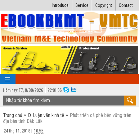
Introduce
Service
Copyright
Contact
Hôm nay:
T7,
8
/
08
/
2026
22
:
01:37
TRANG CHỦ
Trang chủ
D. Luận văn kinh tế
Phát triển cà phê bền vững trên
Bài giảng kỹ thuật
địa bàn tỉnh Đắk Lắk
Ngành Nhiệt lạnh
Luận văn kỹ thuật
24 thg 11, 2018
|
10:55