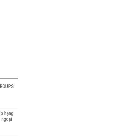
GROUPS
ếp hạng
 ngoại