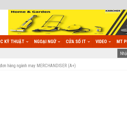
C KỸ THUẬT
NGOẠI NGỮ
CỬA SỔ IT
VIDEO
MT P
lý đơn hàng ngành may MERCHANDISER (A+)