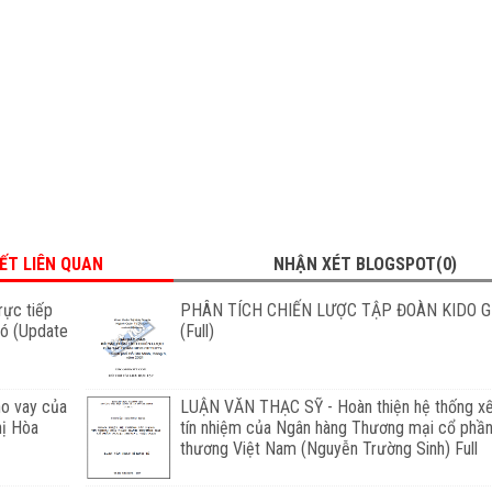
IẾT LIÊN QUAN
NHẬN XÉT BLOGSPOT(0)
rực tiếp
PHÂN TÍCH CHIẾN LƯỢC TẬP ĐOÀN KIDO 
nó (Update
(Full)
o vay của
LUẬN VĂN THẠC SỸ - Hoàn thiện hệ thống x
hị Hòa
tín nhiệm của Ngân hàng Thương mại cổ phần
thương Việt Nam (Nguyễn Trường Sinh) Full