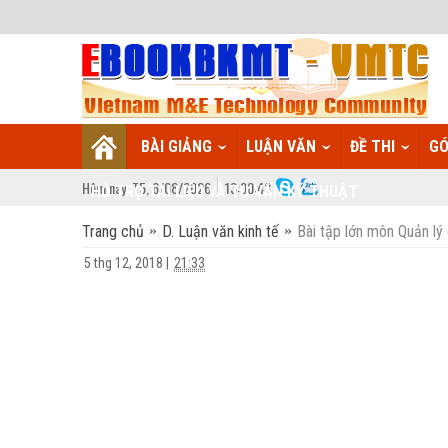
BÀI GIẢNG
LUẬN VĂN
ĐỀ THI
GÓ
Hôm nay:
T5,
6
/
08
/
2026
13
:
00:43
HỖ TRỢ TÀI LIỆU VÀ TƯ VẤN KỸ THUẬT
Trang chủ
D. Luận văn kinh tế
Bài tập lớn môn Quản 
5 thg 12, 2018
|
21:33