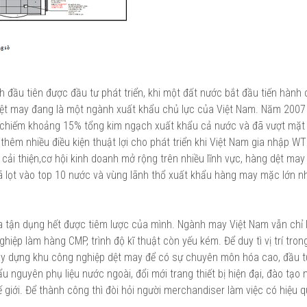
đầu tiên được đầu tư phát triển, khi một đất nước bắt đầu tiến hành
dệt may đang là một ngành xuất khẩu chủ lực của Việt Nam. Năm 2007
 chiếm khoảng 15% tổng kim ngạch xuất khẩu cả nước và đã vượt mặt
hêm nhiều điều kiện thuật lợi cho phát triển khi Việt Nam gia nhập WT
cải thiện,cơ hội kinh doanh mở rộng trên nhiều lĩnh vực, hàng dệt may
đã lọt vào top 10 nước và vùng lãnh thổ xuất khẩu hàng may mặc lớn n
 tận dụng hết được tiêm lược của mình. Ngành may Việt Nam vẫn chỉ 
iệp làm hàng CMP, trình độ kĩ thuật còn yếu kém. Để duy tì vị trí tron
y dựng khu công nghiệp dệt may để có sự chuyên môn hóa cao, đầu t
 nguyên phụ liệu nước ngoài, đổi mới trang thiết bị hiện đại, đào tạo 
thế giới. Để thành công thì đòi hỏi người merchandiser làm việc có hiệu 