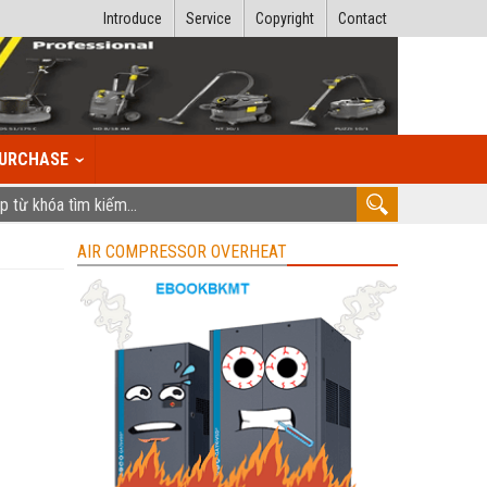
Introduce
Service
Copyright
Contact
URCHASE
AIR COMPRESSOR OVERHEAT