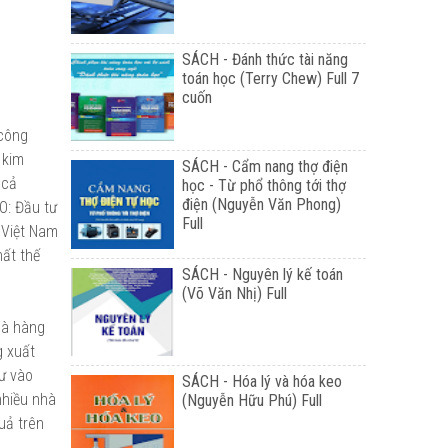
SÁCH - Đánh thức tài năng
toán học (Terry Chew) Full 7
cuốn
 công
 kim
SÁCH - Cẩm nang thợ điện
 cả
học - Từ phổ thông tới thợ
điện (Nguyễn Văn Phong)
O: Đầu tư
Full
 Việt Nam
hất thế
SÁCH - Nguyên lý kế toán
(Võ Văn Nhị) Full
là hàng
g xuất
ư vào
SÁCH - Hóa lý và hóa keo
nhiều nhà
(Nguyễn Hữu Phú) Full
quả trên