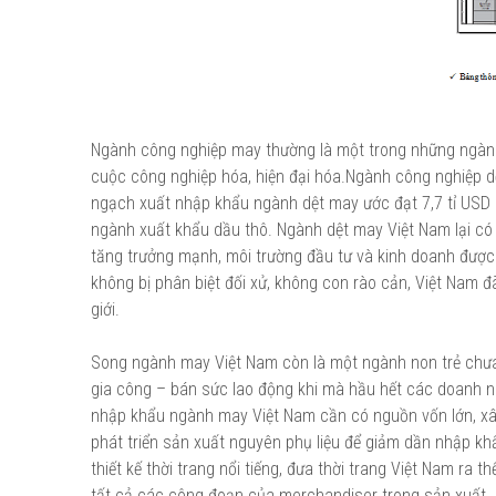
Ngành công nghiệp may thường là một trong những ngành 
cuộc công nghiệp hóa, hiện đại hóa.Ngành công nghiệp 
ngạch xuất nhập khẩu ngành dệt may ước đạt 7,7 tỉ USD
ngành xuất khẩu dầu thô. Ngành dệt may Việt Nam lại có t
tăng trưởng mạnh, môi trường đầu tư và kinh doanh được 
không bị phân biệt đối xử, không con rào cản, Việt Nam 
giới.
Song ngành may Việt Nam còn là một ngành non trẻ chưa
gia công – bán sức lao động khi mà hầu hết các doanh ngh
nhập khẩu ngành may Việt Nam cần có nguồn vốn lớn, xâ
phát triển sản xuất nguyên phụ liệu để giảm dần nhập khẩu
thiết kế thời trang nổi tiếng, đưa thời trang Việt Nam ra 
tất cả các công đoạn của merchandiser trong sản xuất.