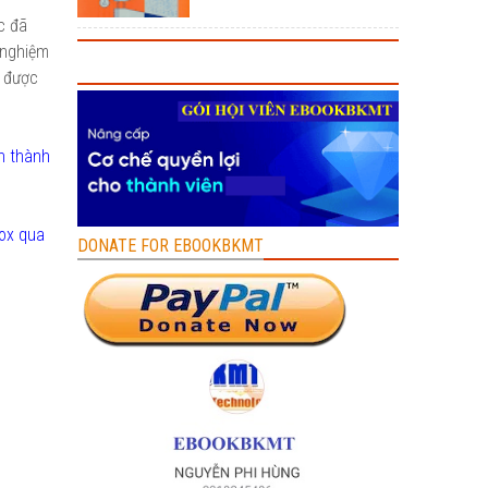
c đã
 nghiệm
m được
n thành
box qua
DONATE FOR EBOOKBKMT