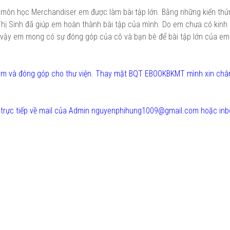
úc môn học Merchandiser em được làm bài tập lớn. Bằng những kiến thứ
hị Sinh đã giúp em hoàn thành bài tập của mình. Do em chưa có kinh
ì vậy em mong có sự đóng góp của cô và bạn bè để bài tập lớn của e
 tầm và đóng góp cho thư viện. Thay mặt BQT EBOOKBKMT mình xin châ
ửi trực tiếp về mail của Admin nguyenphihung1009@gmail.com hoặc in