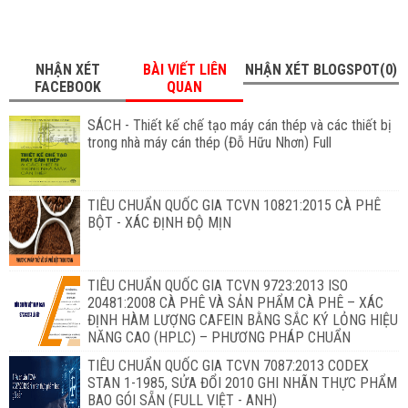
NHẬN XÉT
BÀI VIẾT LIÊN
NHẬN XÉT BLOGSPOT(0)
FACEBOOK
QUAN
SÁCH - Thiết kế chế tạo máy cán thép và các thiết bị
trong nhà máy cán thép (Đỗ Hữu Nhơn) Full
TIÊU CHUẨN QUỐC GIA TCVN 10821:2015 CÀ PHÊ
BỘT - XÁC ĐỊNH ĐỘ MỊN
TIÊU CHUẨN QUỐC GIA TCVN 9723:2013 ISO
20481:2008 CÀ PHÊ VÀ SẢN PHẨM CÀ PHÊ – XÁC
ĐỊNH HÀM LƯỢNG CAFEIN BẰNG SẮC KÝ LỎNG HIỆU
NĂNG CAO (HPLC) – PHƯƠNG PHÁP CHUẨN
TIÊU CHUẨN QUỐC GIA TCVN 7087:2013 CODEX
STAN 1-1985, SỬA ĐỔI 2010 GHI NHÃN THỰC PHẨM
BAO GÓI SẴN (FULL VIỆT - ANH)