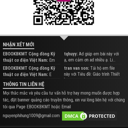
NHẬN XÉT MỚI
EBOOKBKMT Cộng đồng Kỹ
tqhuyy:
Ad giúp em bài này với
ạ, em cảm ơn ad nhiều ạ. Li...
thuật cơ điện Việt Nam:
Em
đăng trên Group hỗ trợ nhé
EBOOKBKMT Cộng đồng Kỹ
tran van son:
Tải hộ em file
này với Tiêu đề: Giáo trình Thiết
thuật cơ điện Việt Nam:
E
b...
xem hỗ trợ trên Group
THÔNG TIN LIÊN HỆ
Mọi thắc mắc và yêu cầu tư vấn hỗ trợ hay mong muốn được hợp
tác, đặt banner quảng cáo truyền thông, xin vui lòng liên hệ với chúng
tôi qua Page EBOOKBKMT hoặc Email
nguyenphihung1009@gmail.com