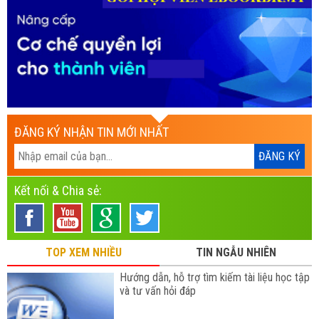
ĐĂNG KÝ NHẬN TIN MỚI NHẤT
Kết nối & Chia sẻ:
TOP XEM NHIỀU
TIN NGẪU NHIÊN
Hướng dẫn, hỗ trợ tìm kiếm tài liệu học tập
và tư vấn hỏi đáp