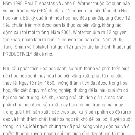
Năm 1998, Paul T. Anastas và John C. Warner thuộc Cơ quan bảo
vệ môi trường Mỹ (EPA) đã đề ra 12 nguyên tắc nền tảng cho Hóa
học xanh. Bất kỳ quá trình hóa học nào đều phải đáp ứng được 12
tiêu chuẩn trên mới được xem là thực sự bền vững, không tác
động xấu tới môi trường. Năm 2001, Winterton đưa ra 12 nguyên
tắc khác, nhằm làm rõ hơn 12 nguyên tắc ban đầu. Năm 2005,
Tang, Smith và Poliakoff rút gọn 12 nguyên tắc lại thành thuật ngữ
PRODUCTIVELY để dễ nhớ.
Nhu cầu phát triển Hóa học xanh: sự hình thành và phát triển một
nền hóa học xanh hay hóa học bền vững xuất phát từ nhu cầu
thực tế. Ngay từ năm 1850, những thành tích đạt được trong hóa
học, đặc biệt ở quy mô công nghiệp, thường để lại hậu quả lớn có
hại cho môi trường. Đôi khi, không phải chỉ đơn giản là các sản
phẩm hóa học được sản xuất gây hại cho môi trường mà ngay
trong quá trình sản xuất, các thao tác, xử lý sản phẩm có độ rủi ro
cao và hình thành chất thải hóa học rất khó để loại bỏ. Xuyên suốt
trong lịch sử, loài người chúng ta đã phải sống với sự độc hại và ô
nhiễm thường xuyên, nhưng chỉ thời gian gần đây chúng ta mới