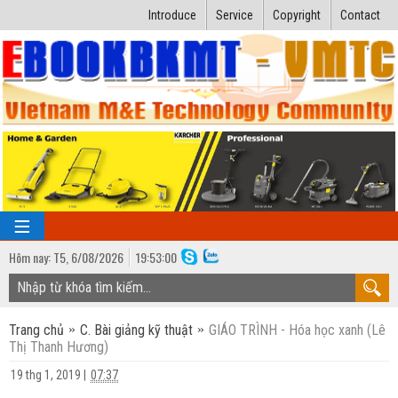
Introduce
Service
Copyright
Contact
Hôm nay:
T5,
6
/
08
/
2026
19
:
53:01
TRANG CHỦ
Trang chủ
C. Bài giảng kỹ thuật
GIÁO TRÌNH - Hóa học xanh (Lê
Bài giảng kỹ thuật
Thị Thanh Hương)
Ngành Nhiệt lạnh
Luận văn kỹ thuật
19 thg 1, 2019
|
07:37