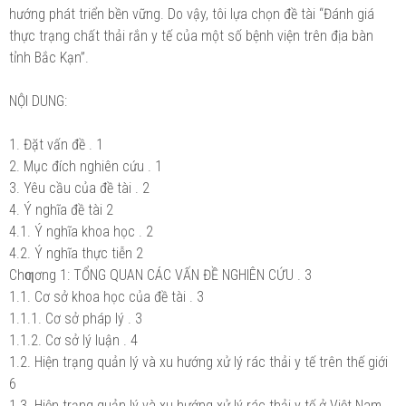
hướng phát triển bền vững. Do vậy, tôi lựa chọn đề tài “Đánh giá
thực trạng chất thải rắn y tế của một số bệnh viện trên địa bàn
tỉnh Bắc Kạn”.
NỘI DUNG:
1. Đặt vấn đề . 1
2. Mục đích nghiên cứu . 1
3. Yêu cầu của đề tài . 2
4. Ý nghĩa đề tài 2
4.1. Ý nghĩa khoa học . 2
4.2. Ý nghĩa thực tiễn 2
Chƣơng 1: TỔNG QUAN CÁC VẤN ĐỀ NGHIÊN CỨU . 3
1.1. Cơ sở khoa học của đề tài . 3
1.1.1. Cơ sở pháp lý . 3
1.1.2. Cơ sở lý luận . 4
1.2. Hiện trạng quản lý và xu hướng xử lý rác thải y tế trên thế giới
6
1.3. Hiện trạng quản lý và xu hướng xử lý rác thải y tế ở Việt Nam .