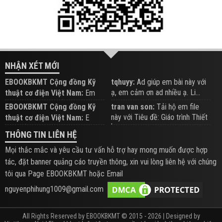
NHẬN XÉT MỚI
EBOOKBKMT Cộng đồng Kỹ
tqhuyy:
Ad giúp em bài này với
ạ, em cảm ơn ad nhiều ạ. Li...
thuật cơ điện Việt Nam:
Em
đăng trên Group hỗ trợ nhé
EBOOKBKMT Cộng đồng Kỹ
tran van son:
Tải hộ em file
này với Tiêu đề: Giáo trình Thiết
thuật cơ điện Việt Nam:
E
b...
xem hỗ trợ trên Group
THÔNG TIN LIÊN HỆ
Mọi thắc mắc và yêu cầu tư vấn hỗ trợ hay mong muốn được hợp
tác, đặt banner quảng cáo truyền thông, xin vui lòng liên hệ với chúng
tôi qua Page EBOOKBKMT hoặc Email
nguyenphihung1009@gmail.com
All Rights Reserved by EBOOKBKMT © 2015 - 2026 | Designed by