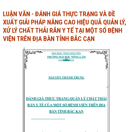
Ngành Tài chính - Ngân hàng
Ngành Quản trị kinh doanh
LUẬN VĂN - ĐÁNH GIÁ THỰC TRẠNG VÀ ĐỀ
XUẤT GIẢI PHÁP NÂNG CAO HIỆU QUẢ QUẢN LÝ,
Khác
Ngành Tài chính - Ngân hàng
XỬ LÝ CHẤT THẢI RẮN Y TẾ TẠI MỘT SỐ BỆNH
Bài giảng xã hội
Khác
VIỆN TRÊN ĐỊA BÀN TỈNH BẮC CẠN
Chính trị - Tư tưởng
Luận văn xã hội
Lịch sử - Văn hóa
Chính trị - Tư tưởng
Tâm lý học
Lịch sử - Văn hóa
Khác
Tâm lý học
Khác