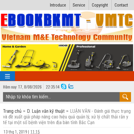
Introduce
Service
Copyright
Contact
Hôm nay:
T7,
8
/
08
/
2026
22
:
35:15
TRANG CHỦ
Trang chủ
D. Luận văn kỹ thuật
LUẬN VĂN - Đánh giá thực trạng
Bài giảng kỹ thuật
và đề xuất giải pháp nâng cao hiệu quả quản lý, xử lý chất thải rắn y
tế tại một số bệnh viện trên địa bàn tỉnh Bắc Cạn
Ngành Nhiệt lạnh
Luận văn kỹ thuật
13 thg 1, 2019
|
11:15