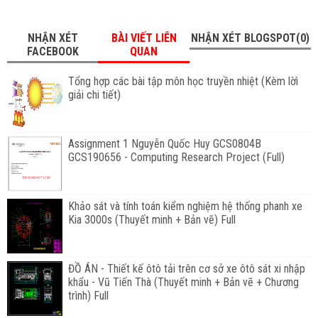
NHẬN XÉT
BÀI VIẾT LIÊN
NHẬN XÉT BLOGSPOT(0)
FACEBOOK
QUAN
Tổng hợp các bài tập môn học truyền nhiệt (Kèm lờì
giải chi tiết)
Assignment 1 Nguyễn Quốc Huy GCS0804B
GCS190656 - Computing Research Project (Full)
Khảo sát và tính toán kiểm nghiệm hệ thống phanh xe
Kia 3000s (Thuyết minh + Bản vẽ) Full
ĐỒ ÁN - Thiết kế ôtô tải trên cơ sở xe ôtô sát xi nhập
khẩu - Vũ Tiến Thà (Thuyết minh + Bản vẽ + Chương
trình) Full