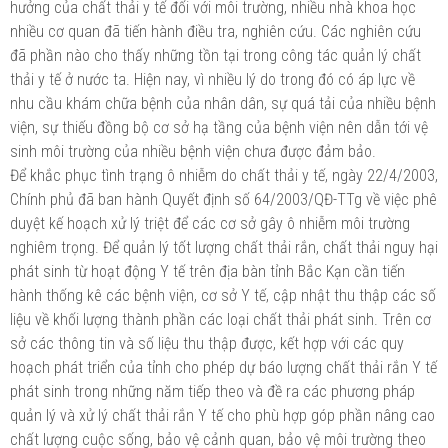
hưởng của chất thải y tế đối với môi trường, nhiều nhà khoa học
nhiều cơ quan đã tiến hành điều tra, nghiên cứu. Các nghiên cứu
đã phần nào cho thấy những tồn tại trong công tác quản lý chất
thải y tế ở nước ta. Hiện nay, vì nhiều lý do trong đó có áp lực về
nhu cầu khám chữa bệnh của nhân dân, sự quá tải của nhiều bệnh
viện, sự thiếu đồng bộ cơ sở hạ tầng của bệnh viện nên dẫn tới vệ
sinh môi trường của nhiều bệnh viện chưa được đảm bảo.
Để khắc phục tình trạng ô nhiễm do chất thải y tế, ngày 22/4/2003,
Chính phủ đã ban hành Quyết định số 64/2003/QĐ-TTg về việc phê
duyệt kế hoạch xử lý triệt để các cơ sở gây ô nhiễm môi trường
nghiêm trọng. Để quản lý tốt lượng chất thải rắn, chất thải nguy hại
phát sinh từ hoạt động Y tế trên địa bàn tỉnh Bắc Kạn cần tiến
hành thống kê các bệnh viện, cơ sở Y tế, cập nhật thu thập các số
liệu về khối lượng thành phần các loại chất thải phát sinh. Trên cơ
sở các thông tin và số liệu thu thập được, kết hợp với các quy
hoạch phát triển của tỉnh cho phép dự báo lượng chất thải rắn Y tế
phát sinh trong những năm tiếp theo và đề ra các phương pháp
quản lý và xử lý chất thải rắn Y tế cho phù hợp góp phần nâng cao
chất lượng cuộc sống, bảo vệ cảnh quan, bảo vệ môi trường theo