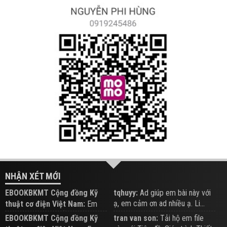
NHẬN XÉT MỚI
EBOOKBKMT Cộng đồng Kỹ
tqhuyy:
Ad giúp em bài này với
ạ, em cảm ơn ad nhiều ạ. Li...
thuật cơ điện Việt Nam:
Em
đăng trên Group hỗ trợ nhé
EBOOKBKMT Cộng đồng Kỹ
tran van son:
Tải hộ em file