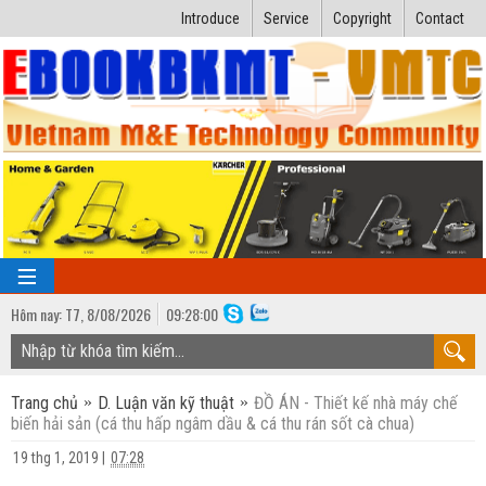
Introduce
Service
Copyright
Contact
Hôm nay:
T7,
8
/
08
/
2026
09
:
28:01
TRANG CHỦ
Trang chủ
D. Luận văn kỹ thuật
ĐỒ ÁN - Thiết kế nhà máy chế
Bài giảng kỹ thuật
biến hải sản (cá thu hấp ngâm dầu & cá thu rán sốt cà chua)
Ngành Nhiệt lạnh
Luận văn kỹ thuật
19 thg 1, 2019
|
07:28